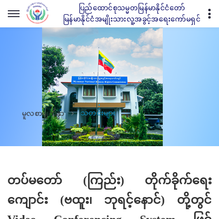
ပြည်ထောင်စုသမ္မတမြန်မာနိုင်ငံတော်
မြန်မာနိုင်ငံအမျိုးသားလူ့အခွင့်အရေးကော်မရှင်
သတင်းများ
မူလစာမျက်နှာ
တပ်မတော် (ကြည်း) တိုက်ခိုက်ရေး
ကျောင်း (ဗထူး၊ ဘုရင့်နောင်) တို့တွင်