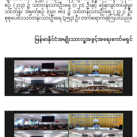
စဉ်
(
၂၁၃
)
၌ သင်တန်းသားဦးရေ
(
၁၂၁
)
ဦးနှင့် ခြေလျင်တပ်ခွဲမှူး
သင်တန်း အမှတ်စဉ်
(
၇၉၊ ၈၀
)
၌ သင်တန်းသားဦးရေ
(
၂၃၂
)
ဦး
စုစုပေါင်းသင်တန်းသားဦးရေ (၃၅၃) ဦး တက်ရောက်ခဲ့ကြပါသည်။
မြန်မာနိုင်ငံအမျိုးသားလူ့အခွင့်အရေးကော်မရှင်