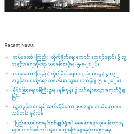
Recent News
တပ်မတော် (ကြည်း) တိုက်ခိုက်ရေးကျောင်း (ဘုရင့်နောင်) ၌ လူ့
အခွင့်အရေးဆိုင်ရာ သင်ခန်းစာပို့ချ (၅-၈-၂၀၂၆)
တပ်မတော် (ကြည်း) တိုက်ခိုက်ရေးကျောင်း (ဗထူး) ၌ လူ့
အခွင့်အရေးဆိုင်ရာ သင်ခန်းစာ သွားရောက်ပို့ချ (၅-၈-၂၀၂၆)
နိုင်ငံခြားရေးဝန်ကြီးဌာန (ရန်ကုန်) ၌ သင်ခန်းစာသွားရောက်ပို့ချ
ခြင်း
လူ့အခွင့်အရေးနှင့် သက်ဆိုင်သော ဥပဒေများ အသိပညာပေး
သင်တန်း ဖွင့်လှစ်
“ပြည်ထောင်စုစာရင်းစစ်ချုပ်ရုံး၏ စစ်ဆေးရေးလုပ်ငန်းတာဝန်
များ၊ စာရင်းစစ်လုပ်ငန်းအတွေ့အကြုံများနှင့် ဘဏ္ဍာရေး