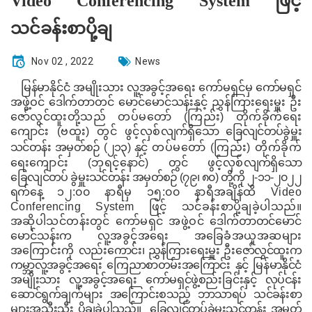
Video Conferencing System ဖြင့်
သင်ခန်းစာပို့ချ
Nov 02 , 2022
News
မြန်မာနိုင်ငံ အမျိုးသား လူ့အခွင့်အရေး ကော်မရှင်မှ ကော်မရှင်
အဖွဲ့ဝင် ဒေါက်တာတင် မောင်မောင်သန်းနှင့် ညွှန်ကြားရေးမှူး
ဦး
ဇော်လွင်ထူးတို့သည် တပ်မတော်
(
ကြည်း
)
တိုက်ခိုက်ရေး
ကျောင်း
(
ဗထူး
)
တွင် ဖွင့်လှစ်
လျက်ရှိသော ခြေလျင်တပ်ခွဲမှူး
သင်တန်း အမှတ်စဉ်
(
၂၁၃
)
နှင့်
တပ်မတော်
(
ကြည်း
)
တိုက်ခိုက်
ရေးကျောင်း
(
ဘုရင့်နောင်
)
တွင် ဖွင့်လှစ်
လျက်ရှိသော
ခြေလျင်တပ် ခွဲမှူးသင်တန်း အမှတ်စဉ်
(
၇၉၊ ၈၀
)
တို့ကို ၂
-
၁၁
-
၂၀၂၂
ရက်နေ့
၁၂
:
၀၀ နာရီမှ ၁၅
:
၀၀ နာရီအချိန်ထိ
Video
Conferencing System
ဖြင့် သင်ခန်းစာပို့ချခဲ့ပါသည်။
အဆိုပါသင်တန်းတွင် ကော်မရှင် အဖွဲ့ဝင်
ဒေါက်တာတင်မောင်
မောင်သန်း
က လူ့အခွင့်အရေး အခြေခံအယူအဆများ
အကြောင်းကို
လည်းကောင်း၊ ညွှန်ကြားရေးမှူး ဦးဇော်လွင်ထူးက
ကမ္ဘာ့လူ့အခွင့်အရေး ကြေညာစာတမ်းအကြောင်း
နှင့် မြန်မာနိုင်ငံ
အမျိုးသား လူ့အခွင့်အရေး ကော်မရှင်ဖွဲ့စည်းခြင်းနှင့် လုပ်ငန်း
ဆောင်ရွက်ချက်များ
အကြောင်းစသည့် ဘာသာရပ်
သင်ခန်းစာ
များအသီးသီး ပို့ချခဲ့ပါသည်။
ခြေလျင်တပ်ခွဲမှူးသင်တန်း အမှတ်