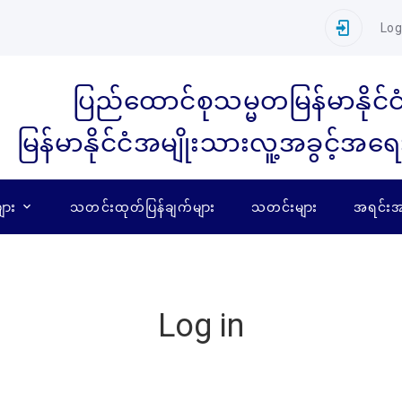
Log
ပြည်ထောင်စုသမ္မတမြန်မာနိုင်င
မြန်မာနိုင်ငံအမျိုးသားလူ့အခွင့်အရ
ျား
သတင်းထုတ်ပြန်ချက်များ
သတင်းများ
အရင်းအမ
Log in