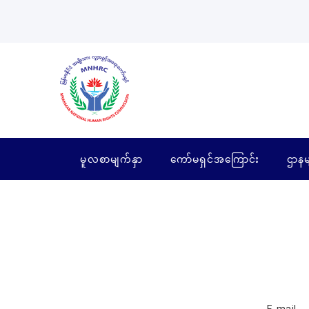
မူလစာမျက်နှာ
ကော်မရှင်အကြောင်း
ဌာနမ