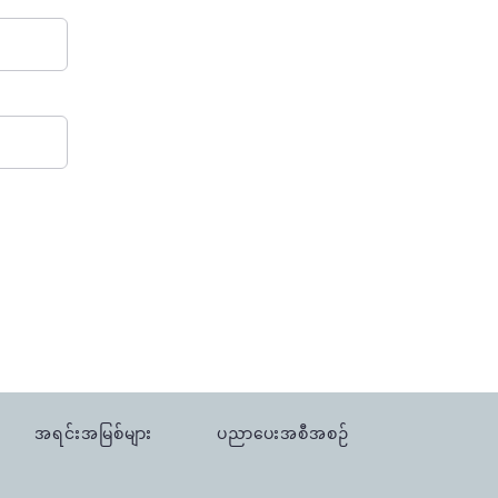
အရင်းအမြစ်များ
ပညာပေးအစီအစဉ်