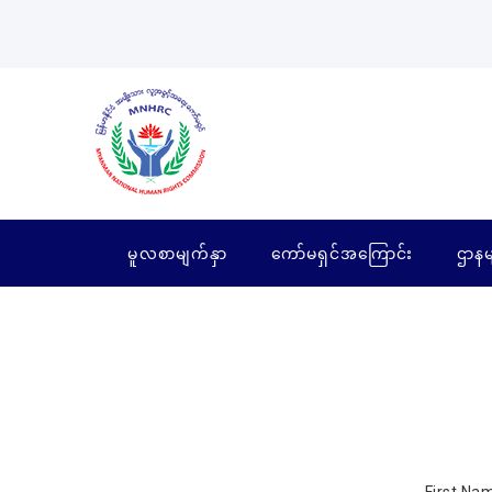
မူလစာမျက်နှာ
ကော်မရှင်အကြောင်း
ဌာနမ