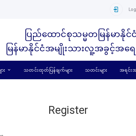
Log
ပြည်ထောင်စုသမ္မတမြန်မာနိုင်င
မြန်မာနိုင်ငံအမျိုးသားလူ့အခွင့်အရ
ျား
သတင်းထုတ်ပြန်ချက်များ
သတင်းများ
အရင်းအမ
Register