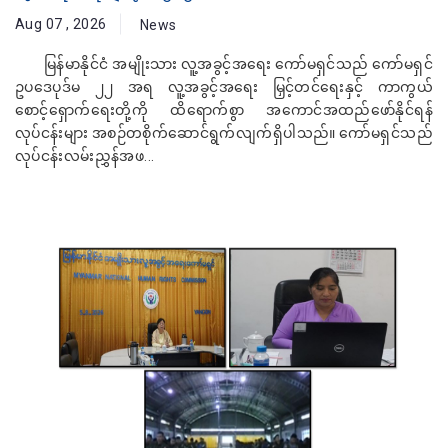
Aug 07 , 2026
News
မြန်မာနိုင်ငံ အမျိုးသား လူ့အခွင့်အရေး ကော်မရှင်သည် ကော်မရှင်
ဥပဒေပုဒ်မ ၂၂ အရ လူ့အခွင့်အရေး မြှင့်တင်ရေးနှင့် ကာကွယ်
စောင့်ရှောက်ရေးတို့ကို ထိရောက်စွာ အကောင်အထည်ဖော်နိုင်ရန်
လုပ်ငန်းများ အစဉ်တစိုက်ဆောင်ရွက်လျက်ရှိပါသည်။ ကော်မရှင်သည်
လုပ်ငန်းလမ်းညွှန်အဖ...