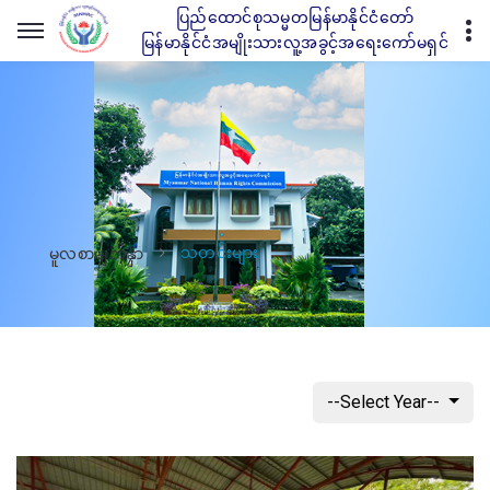
ပြည်ထောင်စုသမ္မတမြန်မာနိုင်ငံတော်
မြန်မာနိုင်ငံအမျိုးသားလူ့အခွင့်အရေးကော်မရှင်
သတင်းများ
မူလစာမျက်နှာ
--Select Year--