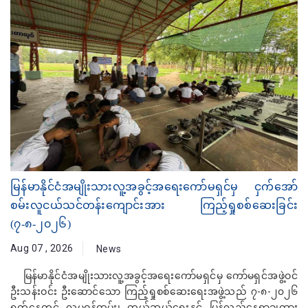
မြန်မာနိုင်ငံအမျိုးသားလူ့အခွင့်အရေးကော်မရှင်မှ ငှက်အော်
စမ်းလူငယ်သင်တန်းကျောင်းအား ကြည့်ရှုစစ်ဆေးခြင်း
(၇-၈-၂၀၂၆)
Aug 07 , 2026
News
မြန်မာနိုင်ငံအမျိုးသားလူ့အခွင့်အရေးကော်မရှင်မှ ကော်မရှင်အဖွဲ့ဝင်
ဦးသန်းဝင်း ဦးဆောင်သော ကြည့်ရှုစစ်ဆေးရေးအဖွဲ့သည် ၇-၈-၂၀၂၆
ရက်နေ့တွင် လူမှုဝန်ထမ်း၊ ကယ်ဆယ်ရေးနှင့် ပြန်လည်နေရာချထား