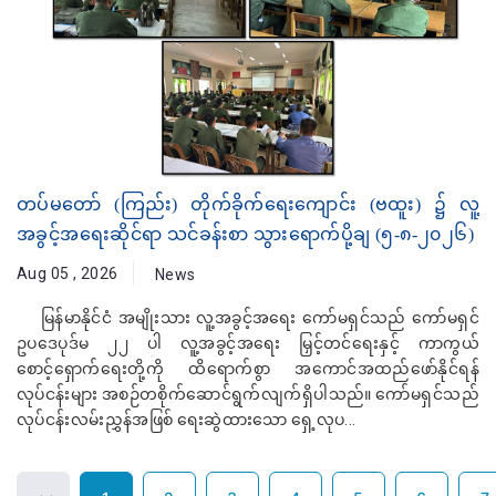
တပ်မတော် (ကြည်း) တိုက်ခိုက်ရေးကျောင်း (ဗထူး) ၌ လူ့
အခွင့်အရေးဆိုင်ရာ သင်ခန်းစာ သွားရောက်ပို့ချ (၅-၈-၂၀၂၆)
Aug 05 , 2026
News
မြန်မာနိုင်ငံ အမျိုးသား လူ့အခွင့်အရေး ကော်မရှင်သည် ကော်မရှင်
ဥပဒေပုဒ်မ ၂၂ ပါ လူ့အခွင့်အရေး မြှင့်တင်ရေးနှင့် ကာကွယ်
စောင့်ရှောက်ရေးတို့ကို ထိရောက်စွာ အကောင်အထည်ဖော်နိုင်ရန်
လုပ်ငန်းများ အစဉ်တစိုက်ဆောင်ရွက်လျက်ရှိပါသည်။ ကော်မရှင်သည်
လုပ်ငန်းလမ်းညွှန်အဖြစ် ရေးဆွဲထားသော ရှေ့လုပ...