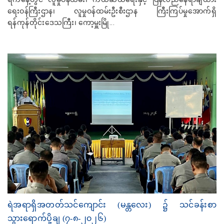
ရေးဝန်ကြီးဌာန၊ လူမှုဝန်ထမ်းဦးစီးဌာန ကြီးကြပ်မှုအောက်ရှိ
ရန်ကုန်တိုင်းဒေသကြီး၊ ကော့မှူးမြို...
ရဲအရာရှိအတတ်သင်ကျောင်း (မန္တလေး) ၌ သင်ခန်းစာ
သွားရောက်ပို့ချ (၇-၈-၂၀၂၆)