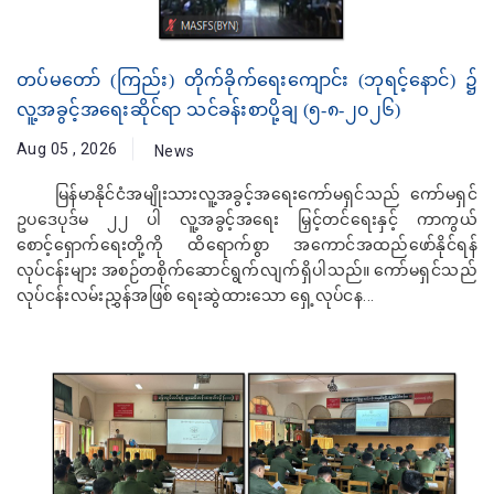
တပ်မတော် (ကြည်း) တိုက်ခိုက်ရေးကျောင်း (ဘုရင့်နောင်) ၌
လူ့အခွင့်အရေးဆိုင်ရာ သင်ခန်းစာပို့ချ (၅-၈-၂၀၂၆)
Aug 05 , 2026
News
မြန်မာနိုင်ငံအမျိုးသားလူ့အခွင့်အရေးကော်မရှင်သည် ကော်မရှင်
ဥပဒေပုဒ်မ ၂၂ ပါ လူ့အခွင့်အရေး မြှင့်တင်ရေးနှင့် ကာကွယ်
စောင့်ရှောက်ရေးတို့ကို ထိရောက်စွာ အကောင်အထည်ဖော်နိုင်ရန်
လုပ်ငန်းများ အစဉ်တစိုက်ဆောင်ရွက်လျက်ရှိပါသည်။ ကော်မရှင်သည်
လုပ်ငန်းလမ်းညွှန်အဖြစ် ရေးဆွဲထားသော ရှေ့လုပ်ငန...