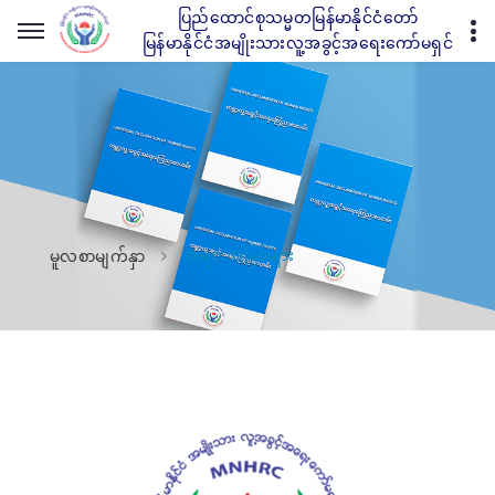
ပြည်ထောင်စုသမ္မတမြန်မာနိုင်ငံတော်
မြန်မာနိုင်ငံအမျိုးသားလူ့အခွင့်အရေးကော်မရှင်
အရင်းအမြစ်များ
မူလစာမျက်နှာ