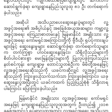
နေ့လယ်ပိုင်းတွင် ကျိုက်ထော်စံပြကျေးရွာတွင် ဆက်လက်
ဆောင်ရွက်ခဲ့ရာ ကျေးရွာနေပြည်သူလူထု ၈၁ ဦး တက်ရောက်
ခဲ့ပါသည်။
အဆိုပါ အသိပညာပေးဆွေးနွေးပွဲများတွင် လူ့
အခွင့်အရေး၏ အဓိပ္ပါယ်နှင့် အခြေခံအယူအဆများ၊ ကမ္ဘာ့လူ့
အခွင့်အရေး ကြေညာစာတမ်းနှင့် မြန်မာနိုင်ငံ အမျိုးသား လူ့
အခွင့်အရေး ကော်မရှင်အကြောင်းတို့ကို ဗွီဒီယို၊ ရုပ်ပုံကားချပ်
များဖြင့် ဆွေးနွေးမှုများ ဆောင်ရွက်ခဲ့ရာ တက်ရောက်သူများ
က တက်ကြွစွာ ပါဝင်ဆွေးနွေးခြင်း၊ သိရှိလိုသည်များကို
စိတ်ပါဝင်စားစွာ မေးမြန်းခြင်းများကို ပြုလုပ်ခဲ့ကြပါသည်။
နတ်စင်ကုန်း ကျေးရွာမှ တောင်သူတစ်ဦးက မိမိတို့အနေဖြင့်
လူ့အခွင့်အရေးဆိုသည်ကို ယခင်ကဆိုလျှင် လူ့အခွင့်အရေး
ဆိုသည်ကို ကြားဖူးယုံသက်သက်သာ ကြားဖူးခဲ့ကြောင်း၊ ယခု
ဆွေးနွေးပွဲအပြီးတွင် ယခင်ကထက် ပြည့်ပြည့်စုံစုံ သိရှိလာရ
ပါကြောင်း ပြောကြားခဲ့ပါသည်။
မြန်မာနိုင်ငံ အမျိုးသား လူ့အခွင့်အရေး ကော်မရှင်
အနေဖြင့် ကျေးရွာနေပြည်သူလူထုအတွက် ဦးတည်၍ ၂၀၁၈
ခုနှစ်အတွင်း၌ ရပ်ရွာလူထုအတွင်း လူ့အခွင့်အရေး အသိပညာ