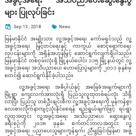
အခွင့်အရေး အသိပညာပေးဆွေးနွေးပွဲ
များ ပြုလုပ်ခြင်း
Sep 13 , 2018
News
မြန်မာနိုင်ငံ အမျိုးသား လူ့အခွင့်အရေး ကော်မရှင်သည် လူ့
အခွင့်အရေး မြှင့်တင်ရေးနှင့် ကာကွယ် စောင့်ရှောက်ရေး
လုပ်ငန်းများကို အရှိန်အဟုန်မြှင့် ဆောင်ရွက်လျက်ရှိပါသည်။
မြန်မာနိုင်ငံ တစ်ဝှမ်းလုံးရှိ မြို့နယ်ပေါင်း ၁၁၅ မြို့နယ်တွင် လူ့
အခွင့်အရေး အသိပညာပေး ဟောပြောပွဲများကို ၂၀၁၁ ခုနှစ်မှ
စတင်၍ ဆောင်ရွက်နိုင်ခဲ့ပါသည်။
လူ့အခွင့်အရေး အဓိပ္ပါယ်နှင့် အခြေခံအချက်များကို
မြို့ရွာ ကျေးလက်အားလုံးရှိ ပြည်သူလူထုတစ်ရပ်လုံး သိရှိ
လာပြီး ပြည်သူ တစ်ဦးချင်းစီက လူ့အခွင့်အရေးကို မှန်ကန်စွာ
လေးစားလိုက်နာကျင့်သုံးနိုင်စေရန် ရည်ရွယ်ချက်ဖြင့် ရပ်ရွာ
လူထုအတွင်း လူ့အခွင့်အရေး အသိပညာပေး ဆွေးနွေးပွဲ
ခရီးစဉ်ကို ၂၀၁၈ ခုနှစ်၊ စက်တင်ဘာလအတွင်း လူ့
အခွင့်အရေး ပညာပေးသူများကွန်ရက်၊ ညီမျှခြင်းမြန်မာ အဖွဲ့