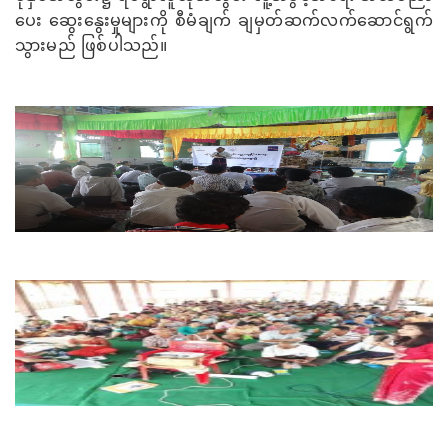
ပေး ဆွေးနွေးမှုများကို စီမံချက် ချမှတ်ဆက်လက်ဆောင်ရွက်
သွားမည် ဖြစ်ပါသည်။