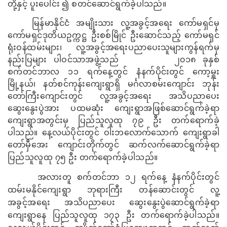
တို့နှင့် ပူးပေါင်း ၍ စတင်ဆောင်ရွက်ခဲ့ပါသည်။
မြန်မာနိုင်ငံ အမျိုးသား လူ့အခွင့်အရေး ကော်မရှင်မှ
ကော်မရှင်ဒုတိယဥက္ကဋ္ဌ ဦးစစ်မြိုင် ဦးဆောင်သည့် ကော်မရှင်
ရုံးဝန်ထမ်းများ၊ လူ့အခွင့်အရေးပညာပေးသူများကွန်ရက်မှ
နည်းပြများ ပါဝင်သာအဖွဲ့သည်
၂၀၁၈ ခုနှစ်
စက်တင်ဘာလ ၁၁ ရက်နေ့တွင် နံနက်ပိုင်းတွင် ကော့မှူး
မြို့နယ်၊ နတ်စင်ကုန်းကျေးရွာရှိ မင်္ဂလာစမ်းကျောင်း ဘုန်း
တော်ကြီးကျောင်းတွင် လူ့အခွင့်အရေး အသိပညာပေး
ဆွေးနွေးပွဲအား ပထမဆုံး ကျေးရွာအဖြစ်ဆောင်ရွက်ခဲ့ရာ
ကျေးရွာအတွင်းမှ ပြည်သူလူထု ၇၉ ဦး တက်ရောက်ခဲ့
ပါသည်။ နေ့လယ်ပိုင်းတွင် ဝါးဘလောက်သောက် ကျေးရွာခါ
တော်မှီအေး ကျောင်းတိုက်တွင် ဆက်လက်ဆောင်ရွက်ခဲ့ရာ
ပြည်သူလူထု ၇၅ ဦး တက်ရောက်ခဲ့ပါသည်။
အလားတူ စက်တင်ဘာ ၁၂ ရက်နေ့ နံနက်ပိုင်းတွင်
ထမ်းမနိုင်ကျေးရွာ ဘုရားကြီး တန်ဆောင်းတွင် လူ့
အခွင့်အရေး အသိပညာပေး ဆွေးနွေးပွဲဆောင်ရွက်ခဲ့ရာ
ကျေးရွာနေ ပြည်သူလူထု ၁၇၃ ဦး တက်ရောက်ခဲ့ပါသည်။