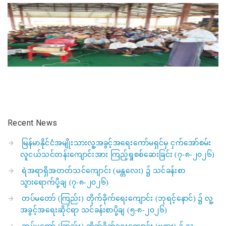
Recent News
မြန်မာနိုင်ငံအမျိုးသားလူ့အခွင့်အရေးကော်မရှင်မှ ငှက်အော်စမ်း
လူငယ်သင်တန်းကျောင်းအား ကြည့်ရှုစစ်ဆေးခြင်း (၇-၈-၂၀၂၆)
ရဲအရာရှိအတတ်သင်ကျောင်း (မန္တလေး) ၌ သင်ခန်းစာ
သွားရောက်ပို့ချ (၇-၈-၂၀၂၆)
တပ်မတော် (ကြည်း) တိုက်ခိုက်ရေးကျောင်း (ဘုရင့်နောင်) ၌ လူ့
အခွင့်အရေးဆိုင်ရာ သင်ခန်းစာပို့ချ (၅-၈-၂၀၂၆)