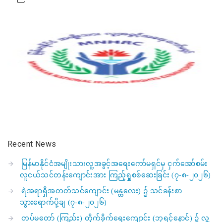
Recent News
မြန်မာနိုင်ငံအမျိုးသားလူ့အခွင့်အရေးကော်မရှင်မှ ငှက်အော်စမ်း
လူငယ်သင်တန်းကျောင်းအား ကြည့်ရှုစစ်ဆေးခြင်း (၇-၈-၂၀၂၆)
ရဲအရာရှိအတတ်သင်ကျောင်း (မန္တလေး) ၌ သင်ခန်းစာ
သွားရောက်ပို့ချ (၇-၈-၂၀၂၆)
တပ်မတော် (ကြည်း) တိုက်ခိုက်ရေးကျောင်း (ဘုရင့်နောင်) ၌ လူ့