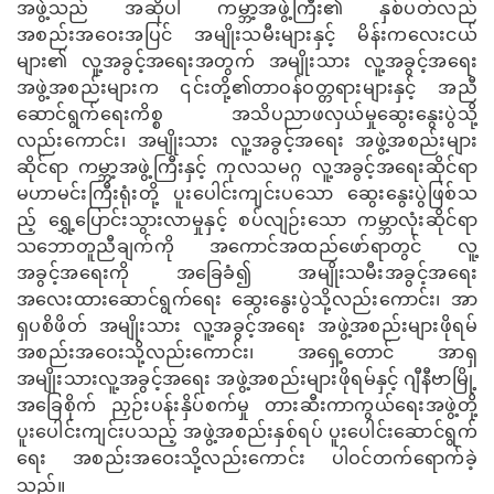
အဖွဲ့သည် အဆိုပါ ကမ္ဘာ့အဖွဲ့ကြီး၏ နှစ်ပတ်လည်
အစည်းအဝေးအပြင် အမျိုးသမီးများနှင့် မိန်းကလေးငယ်
များ၏ လူ့အခွင့်အရေးအတွက် အမျိုးသား လူ့အခွင့်အရေး
အဖွဲ့အစည်းများက ၎င်းတို့၏တာဝန်ဝတ္တရားများနှင့် အညီ
ဆောင်ရွက်ရေးကိစ္စ အသိပညာဖလှယ်မှုဆွေးနွေးပွဲသို့
လည်းကောင်း၊ အမျိုးသား လူ့အခွင့်အရေး အဖွဲ့အစည်းများ
ဆိုင်ရာ ကမ္ဘာ့အဖွဲ့ကြီးနှင့် ကုလသမဂ္ဂ လူ့အခွင့်အရေးဆိုင်ရာ
မဟာမင်းကြီးရုံးတို့ ပူးပေါင်းကျင်းပသော ဆွေးနွေးပွဲဖြစ်သ
ည့် ရွှေ့ပြောင်းသွားလာမှုနှင့် စပ်လျဉ်းသော ကမ္ဘာလုံးဆိုင်ရာ
သဘောတူညီချက်ကို အကောင်အထည်ဖော်ရာတွင် လူ့
အခွင့်အရေးကို အခြေခံ၍ အမျိုးသမီးအခွင့်အရေး
အလေးထားဆောင်ရွက်ရေး ဆွေးနွေးပွဲသို့လည်းကောင်း၊ အာ
ရှပစိဖိတ် အမျိုးသား လူ့အခွင့်အရေး အဖွဲ့အစည်းများဖိုရမ်
အစည်းအဝေးသို့လည်းကောင်း၊ အရှေ့တောင် အာရှ
အမျိုးသားလူ့အခွင့်အရေး အဖွဲ့အစည်းများဖိုရမ်နှင့် ဂျီနီဗာမြို့
အခြေစိုက် ညှဉ်းပန်းနှိပ်စက်မှု တားဆီးကာကွယ်ရေးအဖွဲ့တို့
ပူးပေါင်းကျင်းပသည့် အဖွဲ့အစည်းနှစ်ရပ် ပူးပေါင်းဆောင်ရွက်
ရေး အစည်းအဝေးသို့လည်းကောင်း ပါဝင်တက်ရောက်ခဲ့
သည်။