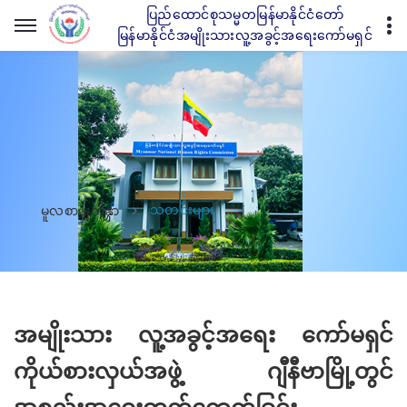
ပြည်ထောင်စုသမ္မတမြန်မာနိုင်ငံတော်
မြန်မာနိုင်ငံအမျိုးသားလူ့အခွင့်အရေးကော်မရှင်
သတင်းများ
မူလစာမျက်နှာ
အမျိုးသား လူ့အခွင့်အရေး ကော်မရှင်
ကိုယ်စားလှယ်အဖွဲ့ ဂျီနီဗာမြို့တွင်