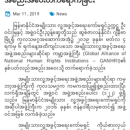
အစည်းအဝေးတက်ရောက်ခြင်း
Mar 11 , 2019
News
မြန်မာနိုင်ငံအမျိုးသား လူ့အခွင့်အရေးကော်မရှင်ဥက္ကဋ္ဌ ဦး
ဝင်းမြနှင့် အဖွဲ့ဝင်ဦးညွန့်ဆွေတို့သည် ဆွစ်ဇာလန်နိုင်ငံ၊ ဂျီနီဗာ
မြို့ရှိ ကုလသမဂ္ဂအဆောက်အအုံ၌ ၂၀၁၉ ခုနှစ်၊ မတ်လ ၄
ရက်မှ ၆ ရက်နေ့အထိကျင်းပသော အမျိုးသားလူ့အခွင့်အရေး
အဖွဲ့အစည်းများဆိုင်ရာ ကမ္ဘာ့အဖွဲ့ကြီး (
Global Alliance of
National Human Rights Institutions – GANHRI)
၏
နှစ်ပတ်လည်အစည်းအဝေးသို့ တက်ရောက်ခဲ့သည်။
အမျိုးသားလူ့အခွင့်အရေးအဖွဲ့အစည်းများဆိုင်ရာ ကမ္
ဘာ့အဖွဲ့ကြီးကို ကုလသမဂ္ဂက ကမကထပြု၍ဖွဲ့စည်းထားပြီး
လက်ရှိအချိန်တွင် အဖွဲ့ဝင် အဖွဲ့အစည်းပေါင်း (၁၂၂) ဖွဲ့ရှိ
သည်။ မြန်မာနိုင်ငံအမျိုးသား လူ့အခွင့်အရေးကော်မရှင်ကို
အဆိုပါအဖွဲ့ကြီးက ၂၀၁၆ ခုနှစ်၊ ဇန်နဝါရီလမှစတင်၍ အဖွဲ့
ဝင်အဖြစ် လက်ခံခဲ့သည်။
အမျိုးသားလူ့အခွင့်အရေးကော်မရှင် ကိုယ်စားလှယ်