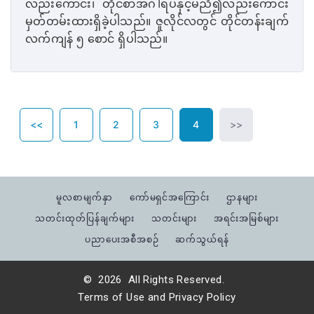
လည်းကောင်း၊ တိုင်စာအင်္ဂါရပ်နှင့်မညီ၍လည်းကောင်း
မှတ်တမ်းထားရှိခဲ့ပါသည်။ ဇူလိုင်လတွင် တိုင်တန်းချက်
လက်ကျန် ၅ စောင် ရှိပါသည်။
<<
1
2
3
4
>>
မူလစာမျက်နှာ
ကော်မရှင်အကြောင်း
ဌာနများ
သတင်းထုတ်ပြန်ချက်များ
သတင်းများ
အရင်းအမြစ်များ
ပညာပေးအစီအစဉ်
ဆက်သွယ်ရန်
©
2026
All Rights Reserved.
Terms of Use
and
Privacy Policy