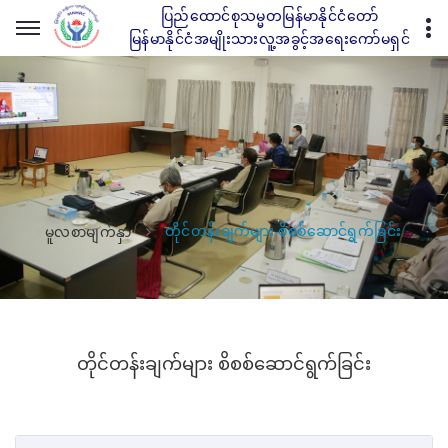
ပြည်ထောင်စုသမ္မတမြန်မာနိုင်ငံတော်
မြန်မာနိုင်ငံအမျိုးသားလူ့အခွင့်အရေးကော်မရှင်
တိုင်တန်းချက်များ စိစစ်ဆောင်ရွက်ခြင်း
မူလစာမျက်နှာ
တိုင်တန်းချက်များ စိစစ်ဆောင်ရွက်ခြင်း