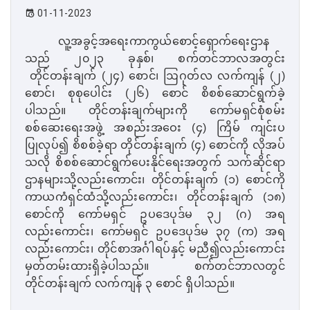
01-11-2023
လူ့အခွင့်အရေးကာကွယ်စောင့်ရှောက်ရေးဌာန
သည် ၂၀၂၃ ခုနှစ်၊ စက်တင်ဘာလအတွင်း
တိုင်တန်းချက် (၂၄) စောင်၊ ဩဂုတ်လ လက်ကျန် (၂)
စောင်၊ စုစုပေါင်း (၂၆) စောင် စိစစ်ဆောင်ရွက်ခဲ့
ပါသည်။ တိုင်တန်းချက်များကို ကော်မရှင်စုံစမ်း
စစ်ဆေးရေးအဖွဲ့ အစည်းအဝေး (၄) ကြိမ် ကျင်းပ
ပြုလုပ်၍ စိစစ်ခဲ့ရာ တိုင်တန်းချက် (၄) စောင်ကို လိုအပ်
သလို စိစစ်ဆောင်ရွက်ပေးနိုင်ရေးအတွက် သက်ဆိုင်ရာ
ဌာနများသို့လည်းကောင်း၊ တိုင်တန်းချက် (၁) စောင်ကို
ကာယကံရှင်ထံသို့လည်းကောင်း၊ တိုင်တန်းချက် (၁၈)
စောင်ကို ကော်မရှင် ဥပဒေပုဒ်မ ၃၂ (ဂ) အရ
လည်းကောင်း၊ ကော်မရှင် ဥပဒေပုဒ်မ ၃၇ (က) အရ
လည်းကောင်း၊ တိုင်စာအင်္ဂါရပ်နှင့် မညီ၍လည်းကောင်း
မှတ်တမ်းထားရှိခဲ့ပါသည်။ စက်တင်ဘာလတွင်
တိုင်တန်းချက် လက်ကျန် ၃ စောင် ရှိပါသည်။