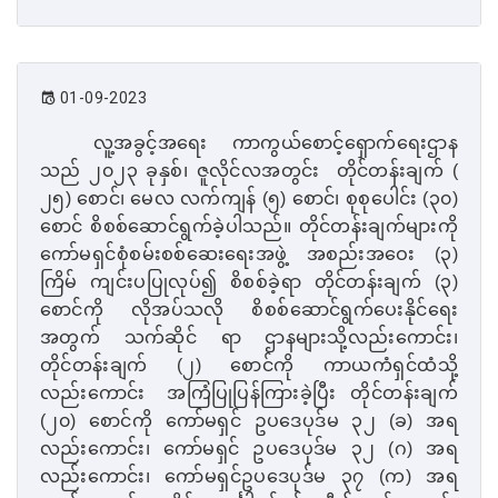
01-09-2023
လူ့အခွင့်အရေး ကာကွယ်စောင့်ရှောက်ရေးဌာန
သည် ၂၀၂၃ ခုနှစ်၊ ဇူလိုင်လအတွင်း
တိုင်တန်းချက် (
၂၅) စောင်၊ မေလ လက်ကျန် (၅) စောင်၊ စုစုပေါင်း (၃၀)
စောင် စိစစ်ဆောင်ရွက်ခဲ့ပါသည်။ တိုင်တန်းချက်များကို
ကော်မရှင်စုံစမ်းစစ်ဆေးရေးအဖွဲ့ အစည်းအဝေး (၃)
ကြိမ် ကျင်းပပြုလုပ်၍ စိစစ်ခဲ့ရာ တိုင်တန်းချက် (၃)
စောင်ကို လိုအပ်သလို စိစစ်ဆောင်ရွက်ပေးနိုင်ရေး
အတွက် သက်ဆိုင် ရာ ဌာနများသို့လည်းကောင်း၊
တိုင်တန်းချက် (၂) စောင်ကို ကာယကံရှင်ထံသို့
လည်းကောင်း
အကြံပြုပြန်ကြားခဲ့ပြီး
တိုင်တန်းချက်
(၂၀) စောင်ကို ကော်မရှင် ဥပဒေပုဒ်မ ၃၂ (ခ) အရ
လည်းကောင်း၊ ကော်မရှင် ဥပဒေပုဒ်မ ၃၂ (ဂ) အရ
လည်းကောင်း၊ ကော်မရှင်ဥပဒေပုဒ်မ ၃၇ (က) အရ