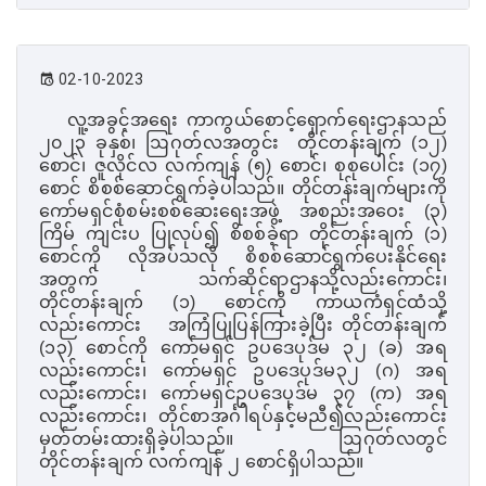
02-10-2023
လူ့အခွင့်အရေး ကာကွယ်စောင့်ရှောက်ရေးဌာနသည်
၂၀၂၃ ခုနှစ်၊ ဩဂုတ်လအတွင်း
တိုင်တန်းချက် (၁၂)
စောင်၊ ဇူလိုင်လ လက်ကျန် (၅) စောင်၊ စုစုပေါင်း (၁၇)
စောင် စိစစ်ဆောင်ရွက်ခဲ့ပါသည်။ တိုင်တန်းချက်များကို
ကော်မရှင်စုံစမ်းစစ်ဆေးရေးအဖွဲ့ အစည်းအဝေး (၃)
ကြိမ် ကျင်းပ ပြုလုပ်၍ စိစစ်ခဲ့ရာ တိုင်တန်းချက် (၁)
စောင်ကို လိုအပ်သလို စိစစ်ဆောင်ရွက်ပေးနိုင်ရေး
အတွက် သက်ဆိုင်ရာဌာနသို့လည်းကောင်း၊
တိုင်တန်းချက် (၁) စောင်ကို ကာယကံရှင်ထံသို့
လည်းကောင်း
အကြံပြုပြန်ကြားခဲ့ပြီး တိုင်တန်းချက်
(၁၃) စောင်ကို ကော်မရှင် ဥပဒေပုဒ်မ ၃၂ (ခ) အရ
လည်းကောင်း၊ ကော်မရှင် ဥပဒေပုဒ်မ၃၂ (ဂ) အရ
လည်းကောင်း၊ ကော်မရှင်ဥပဒေပုဒ်မ ၃၇ (က) အရ
လည်းကောင်း၊ တိုင်စာအင်္ဂါရပ်နှင့်မညီ၍လည်းကောင်း
မှတ်တမ်းထားရှိခဲ့ပါသည်။ ဩဂုတ်လတွင်
တိုင်တန်းချက် လက်ကျန် ၂ စောင်ရှိပါသည်။