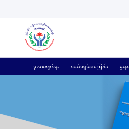
မူလစာမျက်နှာ
ကော်မရှင်အကြောင်း
ဌာနမ