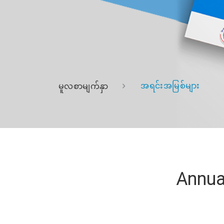
အရင်းအမြစ်များ
မူလစာမျက်နှာ
Annua