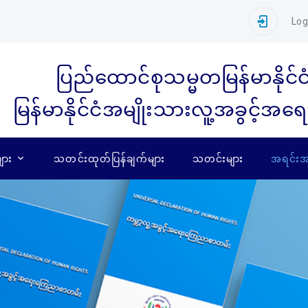
Log
ပြည်ထောင်စုသမ္မတမြန်မာနိုင်င
မြန်မာနိုင်ငံအမျိုးသားလူ့အခွင့်အရ
ျား
သတင်းထုတ်ပြန်ချက်များ
သတင်းများ
အရင်းအမ