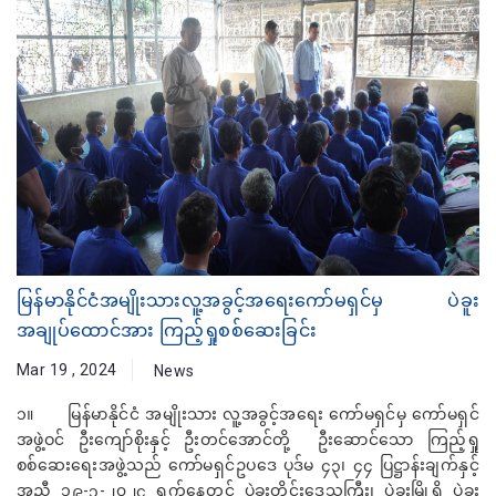
မြန်မာနိုင်ငံအမျိုးသားလူ့အခွင့်အရေးကော်မရှင်မှ ပဲခူး
အချုပ်ထောင်အား ကြည့်ရှုစစ်ဆေးခြင်း
Mar 19 , 2024
News
၁။ မြန်မာနိုင်ငံ အမျိုးသား လူ့အခွင့်အရေး ကော်မရှင်မှ ကော်မရှင်
အဖွဲ့ဝင် ဦးကျော်စိုးနှင့် ဦးတင်အောင်တို့ ဦးဆောင်သော ကြည့်ရှု
စစ်ဆေးရေးအဖွဲ့သည် ကော်မရှင်ဥပဒေ ပုဒ်မ ၄၃၊ ၄၄ ပြဋ္ဌာန်းချက်နှင့်
အညီ ၁၉-၃-၂၀၂၄ ရက်နေ့တွင် ပဲခူးတိုင်းဒေသကြီး၊ ပဲခူးမြို့ရှိ ပဲခူး