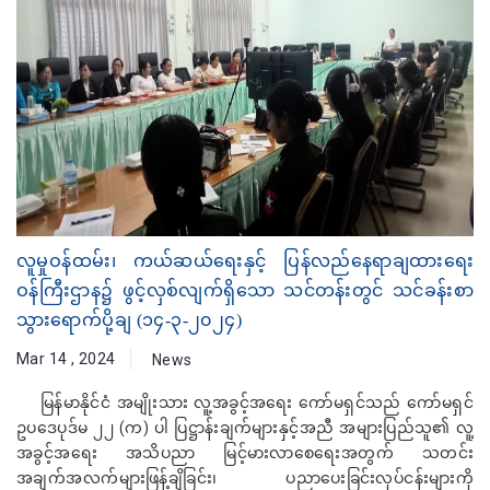
လူမှုဝန်ထမ်း၊ ကယ်ဆယ်ရေးနှင့် ပြန်လည်နေရာချထားရေး
ဝန်ကြီးဌာန၌ ဖွင့်လှစ်လျက်ရှိသော သင်တန်းတွင် သင်ခန်းစာ
သွားရောက်ပို့ချ (၁၄-၃-၂၀၂၄)
Mar 14 , 2024
News
မြန်မာနိုင်ငံ အမျိုးသား လူ့အခွင့်အရေး ကော်မရှင်သည် ကော်မရှင်
ဥပဒေပုဒ်မ ၂၂ (က) ပါ ပြဋ္ဌာန်းချက်များနှင့်အညီ အများပြည်သူ၏ လူ့
အခွင့်အရေး အသိပညာ မြင့်မားလာစေရေးအတွက် သတင်း
အချက်အလက်များဖြန့်ချိခြင်း၊ ပညာပေးခြင်းလုပ်ငန်းများကို