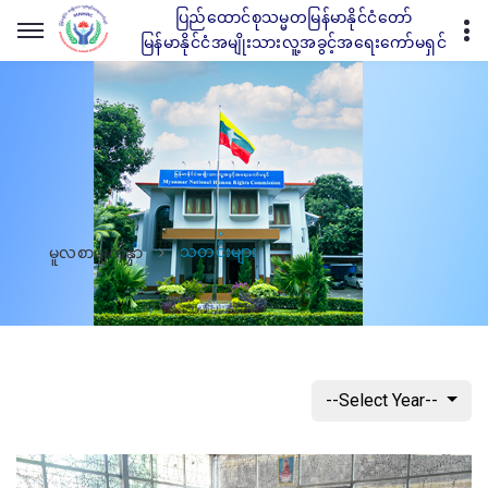
ပြည်ထောင်စုသမ္မတမြန်မာနိုင်ငံတော်
မြန်မာနိုင်ငံအမျိုးသားလူ့အခွင့်အရေးကော်မရှင်
သတင်းများ
မူလစာမျက်နှာ
--Select Year--