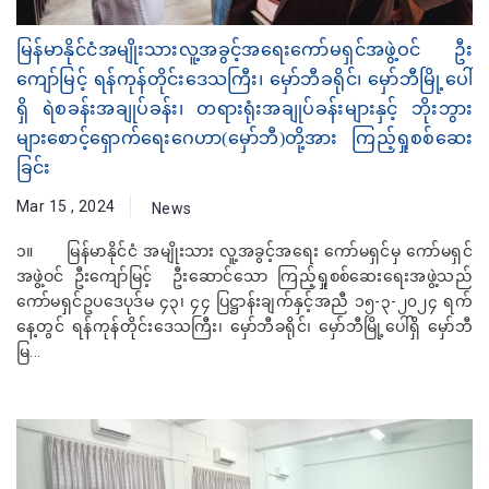
မြန်မာနိုင်ငံအမျိုးသားလူ့အခွင့်အရေးကော်မရှင်အဖွဲ့ဝင် ဦး
ကျော်မြင့် ရန်ကုန်တိုင်းဒေသကြီး၊ မှော်ဘီခရိုင်၊ မှော်ဘီမြို့ပေါ်
ရှိ ရဲစခန်းအချုပ်ခန်း၊ တရားရုံးအချုပ်ခန်းများနှင့် ဘိုးဘွား
များစောင့်ရှောက်ရေးဂေဟာ‌(မှော်ဘီ)တို့အား ကြည့်ရှုစစ်ဆေး
ခြင်း
Mar 15 , 2024
News
၁။ မြန်မာနိုင်ငံ အမျိုးသား လူ့အခွင့်အရေး ကော်မရှင်မှ ကော်မရှင်
အဖွဲ့ဝင် ဦးကျော်မြင့် ဦးဆောင်သော ကြည့်ရှုစစ်ဆေးရေးအဖွဲ့သည်
ကော်မရှင်ဥပဒေပုဒ်မ ၄၃၊ ၄၄ ပြဋ္ဌာန်းချက်နှင့်အညီ ၁၅-၃-၂၀၂၄ ရက်
နေ့တွင် ရန်ကုန်တိုင်းဒေသကြီး၊ မှော်ဘီခရိုင်၊ မှော်ဘီမြို့ပေါ်ရှိ မှော်ဘီ
မြ...