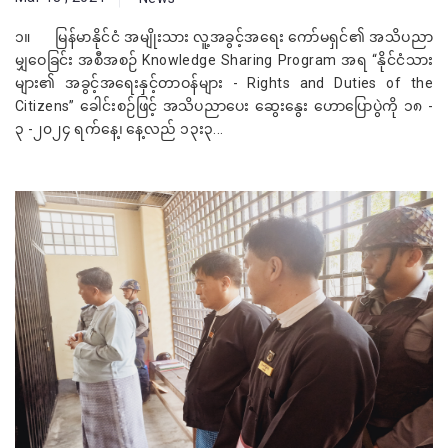
၁။ မြန်မာနိုင်ငံ အမျိုးသား လူ့အခွင့်အရေး‌ ကော်မရှင်၏ အသိပညာ
မျှဝေခြင်း အစီအစဉ် Knowledge Sharing Program အရ “နိုင်ငံသား
များ၏ အခွင့်အရေးနှင့်တာဝန်များ - Rights and Duties of the
Citizens” ခေါင်းစဉ်ဖြင့် အသိပညာပေး ဆွေးနွေး ဟောပြောပွဲကို ၁၈ -
၃ -၂၀၂၄ ရက်နေ့၊ နေ့လည် ၁၃း၃...