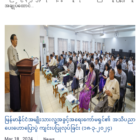
အချုပ်ထောင်...
မြန်မာနိုင်ငံအမျိုးသားလူ့အခွင့်အရေးကော်မရှင်၏ အသိပညာ
ပေးဟောပြောပွဲ ကျင်းပပြုလုပ်ခြင်း (၁၈-၃-၂၀၂၄)
Mar 18 , 2024
News