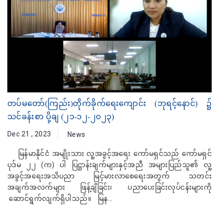
တပ်မတော်(ကြည်း)တိုက်ခိုက်ရေးကျောင်း (ဘုရင့်နောင်) ၌
သင်ခန်းစာ ပို့ချ (၂၁-၁၂-၂၀၂၃)
Dec 21 , 2023
News
မြန်မာနိုင်ငံ အမျိုးသား လူ့အခွင့်အရေး ကော်မရှင်သည် ကော်မရှင်
ပုဒ်မ ၂၂ (က) ပါ ပြဋ္ဌာန်းချက်များနှင့်အညီ အများပြည်သူ၏ လူ့
အခွင့်အရေးအသိပညာ မြင့်မားလာစေရေးအတွက် သတင်း
အချက်အလက်များ ဖြန့်ချိခြင်း၊ ပညာပေးခြင်းလုပ်ငန်းများကို
ဆောင်ရွက်လျက်ရှိပါသည်။ မြန...