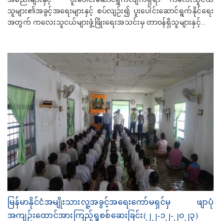
သူများ၏အခွင့်အရေးများနှင့် စပ်လျဉ်း၍ ပူးပေါင်းဆောင်ရွက်နိုင်ရေး
အတွက် ကလေးသူငယ်များဖွံ့ဖြိုးရေးအသင်းမှ တာဝန်ရှိသူများနှင့်...
မြန်မာနိုင်ငံအမျိုးသားလူ့အခွင့်အရေးကော်မရှင်မှ ဖျာပုံ
အကျဉ်းထောင်အားကြည့်ရှုစစ်ဆေးခြင်း(၂၂-၁၂-၂၀၂၃)