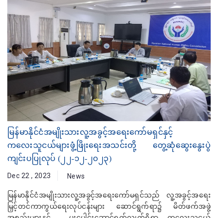
မြန်မာနိုင်ငံအမျိုးသားလူ့အခွင့်အရေးကော်မရှင်နှင့်
ကလေးသူငယ်များဖွံ့ဖြိုးရေးအသင်းတို့ တွေ့ဆုံဆွေးနွေးပွဲ
ကျင်းပပြုလုပ် (၂၂-၁၂-၂၀၂၃)
Dec 22 , 2023
News
မြန်မာနိုင်ငံအမျိုးသားလူ့အခွင့်အရေးကော်မရှင်သည် လူ့အခွင့်အရေး
မြှင့်တင်ကာကွယ်ရေးလုပ်ငန်းများ ဆောင်ရွက်ရာ၌ မိတ်ဖက်အဖွဲ့
အစည်းများနှင့် ပူးပေါင်းဆောင်ရွက်လျက်ရှိရာ ကလေးသူငယ်