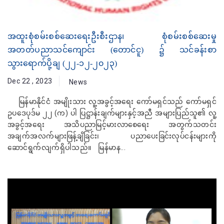
အထူးစုံစမ်းစစ်ဆေးရေးဦးစီးဌာန၊ စုံစမ်းစစ်ဆေးမှု
အတတ်ပညာသင်ကျောင်း (တောင်ငူ) ၌ သင်ခန်းစာ
သွားရောက်ပို့ချ (၂၂-၁၂-၂၀၂၃)
Dec 22 , 2023
News
မြန်မာနိုင်ငံ အမျိုးသား လူ့အခွင့်အရေး ကော်မရှင်သည် ကော်မရှင်
ဥပဒေပုဒ်မ ၂၂ (က) ပါ ပြဋ္ဌာန်းချက်များနှင့်အညီ အများပြည်သူ၏ လူ့
အခွင့်အရေး အသိပညာမြင့်မားလာစေရေး အတွက်သတင်း
အချက်အလက်များဖြန့်ချိခြင်း၊ ပညာပေးခြင်းလုပ်ငန်းများကို
ဆောင်ရွက်လျက်ရှိပါသည်။ မြန်မာန...