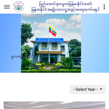
ပြည်ထောင်စုသမ္မတမြန်မာနိုင်ငံတော်
မြန်မာနိုင်ငံအမျိုးသားလူ့အခွင့်အရေးကော်မရှင်
သတင်းများ
မူလစာမျက်နှာ
--Select Year--