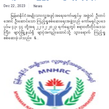
Dec 22 , 2023
News
မြန်မာနိုင်ငံအမျိုးသားလူ့အခွင့်အရေးကော်မရှင်မှ အဖွဲ့ဝင် ဦးတင်
အောင် ဦးဆောင်သော ကြည့်ရှုစစ်ဆေးရေးအဖွဲ့သည် ကော်မရှင်ဥပဒေ
ပုဒ်မ ၄၃၊ ၄၄ တို့အရ ၂၂-၁၂-၂၀၂၃ ရက်နေ့တွင် ဧရာဝတီတိုင်းဒေသ
ကြီး၊ ဖျာပုံမြို့နယ်ရှိ ဖျာပုံအကျဉ်းထောင်သို့ သွားရောက် ကြည့်ရှု
စစ်ဆေးခဲ့ ပါသည်။ &...