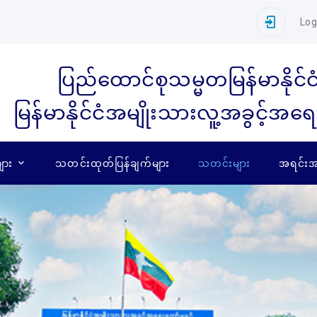
Log
ပြည်ထောင်စုသမ္မတမြန်မာနိုင်င
မြန်မာနိုင်ငံအမျိုးသားလူ့အခွင့်အရ
ျား
သတင်းထုတ်ပြန်ချက်များ
သတင်းများ
အရင်းအမ