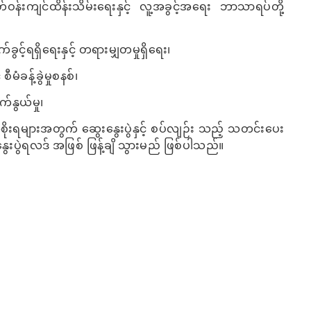
်ဝန်းကျင်ထိန်းသိမ်းရေးနှင့် လူ့အခွင့်အရေး ဘာသာရပ်တို့
်ရရှိရေးနှင့် တရားမျှတမှုရှိရေး၊
ီမံခန့်ခွဲမှုစနစ်၊
်နွယ်မှု၊
ုးရများအတွက် ဆွေးနွေးပွဲနှင့် စပ်လျဉ်း သည့် သတင်းပေး
းနွေးပွဲရလဒ် အဖြစ် ဖြန့်ချိ သွားမည် ဖြစ်ပါသည်။