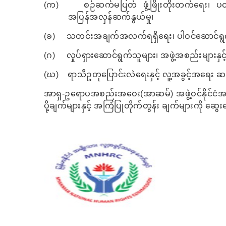
(
က)
စဉ်ဆက်မပြတ် ဖွံ့ဖြိုးတိုးတက်ရေး၊ ပတ
အပြန်အလှန်ဆက်နွယ်မှု၊
(
ခ)
သတင်းအချက်အလက်ရရှိရေး၊ ပါဝင်ဆောင်ရွက်ခွင့
(
ဂ)
လှုပ်ရှားဆောင်ရွက်သူများ၊ အဖွဲ့အစည်းများနှင့် စ
(
ဃ)
ရာသီဥတုပြောင်းလဲရေးနှင့် လူ့အခွင့်အရေး ဆက
အာရှ-ဥရောပအစည်းအဝေး(အာဆမ်) အဖွဲ့ဝင်နိုင်ငံအစိ
ပို့ချက်များနှင့် အကြံပြုတိုက်တွန်း ချက်များကို ဆွေ