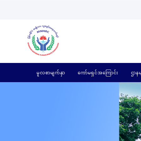
မူလစာမျက်နှာ
ကော်မရှင်အကြောင်း
ဌာနမ