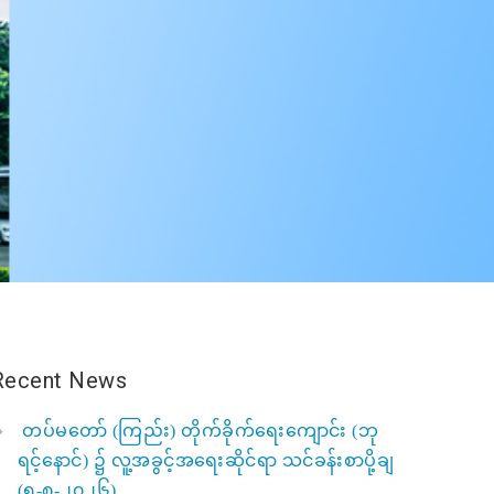
Recent News
တပ်မတော် (ကြည်း) တိုက်ခိုက်ရေးကျောင်း (ဘု
ရင့်နောင်) ၌ လူ့အခွင့်အရေးဆိုင်ရာ သင်ခန်းစာပို့ချ
(၅-၈-၂၀၂၆)