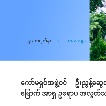
သတင်းများ
မူလစာမျက်နှာ
ကော်မရှင်အဖွဲ့ဝင် ဦးညွန့်ဆွ
မြောက် အာရှ-ဥရောပ အလွတ်သဘေ