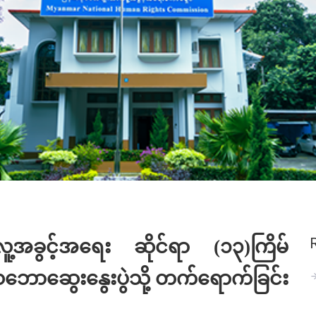
ေလူ့အခွင့်အရေး ဆိုင်ရာ (၁၃)ကြိမ်
ာဆွေးနွေးပွဲသို့ တက်ရောက်ခြင်း