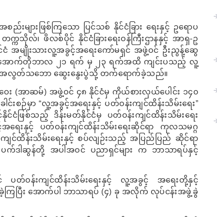
စည်းများဖြစ်ကြသော ပြင်သစ် နိုင်ငံခြား ရေးနှင့် ဥရောပ
္ကသိုလ်၊ ဖိလစ်ပိုင် နိုင်ငံခြားရေးဝန်ကြီးဌာနနှင့် အာရှ-ဥ​
ငံ အမျိုးသားလူ့အခွင့်အရေးကော်မရှင် အဖွဲ့ဝင် ဦးညွန့်ဆွေ
ုနှစ်အောက်တိုဘာလ ၂၁ ရက် မှ ၂၃ ရက်အထိ ကျင်းပသည့် လူ့
ပ အလွတ်သဘော ဆွေးနွေးပွဲသို့ တက်ရောက်ခဲ့သည်။
း (အာဆမ်) အဖွဲ့ဝင် ၄၈ နိုင်ငံမှ ကိုယ်စားလှယ်ပေါင်း ၁၄၀
းစဉ်မှာ “လူ့အခွင့်အရေးနှင့် ပတ်ဝန်းကျင်ထိန်းသိမ်းရေး”
်နိုင်ငံဖြစ်သည့် ဒိန်းမတ်နိုင်ငံမှ ပတ်ဝန်းကျင်ထိန်းသိမ်းရေး
အရေးနှင့် ပတ်ဝန်းကျင်ထိန်းသိမ်းရေးဆိုင်ရာ ကုလသမဂ္ဂ
းကျင်ထိန်းသိမ်းရေးနှင့် စပ်လျဉ်းသည့် အပြည်ပြည် ဆိုင်ရာ
် ပက်ဒါဆွန်တို့ အပါအဝင် ပညာရှင်များ က ဘာသာရပ်နှင့်
င် ပတ်ဝန်းကျင်ထိန်းသိမ်းရေးနှင့် လူ့အခွင့် အရေးတို့နှင့်
့ကြပြီး အောက်ပါ ဘာသာရပ် (၄) ခု အလိုက် လုပ်ငန်းအဖွဲ့ခွဲ