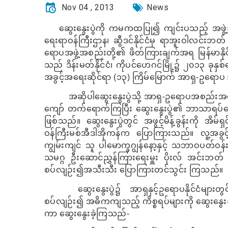
Nov 04 , 2013
News
ဆွေးနွေးပွဲကို ကမကထပြု၍ ကျင်းပသည့် အဖွဲ့အ
ရေးရာဝန်ကြီးဌာန၊ ဆွီဒင်နိုင်ငံမှ ရာအူးဝါလင်းဘတ် တက
ရောပအဖွဲ့အစည်းတို့၏ ဖိတ်ကြားချက်အရ မြန်မာနိုင်
သည် ဒိန်းမတ်နိုင်ငံ၊ ကိုပင်ဟေဂင်မြို့၌ ၂၀၁၃ ခ
အခွင့်အရေးဆိုင်ရာ (၁၃) ကြိမ်မြောက် အာရှ-ဥရော
အဆိုပါဆွေးနွေးပွဲသို့ အာရှ-ဥရောပအစည်းအဝေ
ကျော် တက်ရောက်ကြပြီး ဆွေးနွေးပွဲ၏ ဘာသာရပ်ခေါင်
ဖြစ်သည်။ ဆွေးနွေးပွဲတွင် အဖွင့်မိန့်ခွန်းကို အိမ်ရှင
ဝန်ကြီးမစ်အီဒါအိုကန်က ပြောကြားသည်။ လူ့အခွင့်
ကျွမ်းကျင် သူ ပါမောက္ခဂျွန်နော့နှင့် သဘာဝပတ်ဝန်
သမဂ္ဂ ဦးဆောင်ညွှန်ကြားရေးမှူး ပိုးလ် အင်းဘတ
စပ်လျဉ်း၍အသီးသီး ပြောကြားတင်သွင်း ကြသည်။
ဆွေးနွေးပွဲ၌ အာရှနှင့်ဥရောပနိုင်ငံများတွ
စပ်လျဉ်း၍ အဓိကကျသည့် ကိစ္စရပ်များကို ဆွေးနွေးခဲ
ကာ ဆွေးနွေးခဲ့ကြသည်-