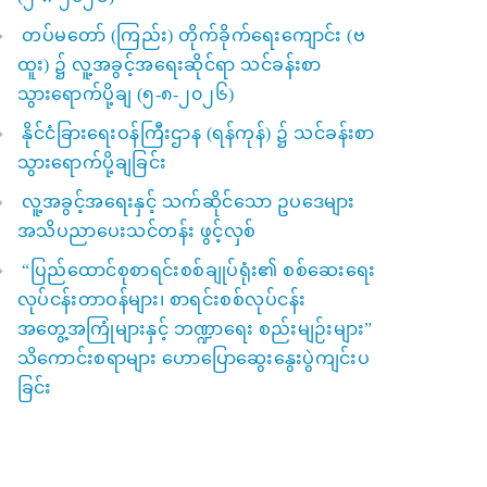
တပ်မတော် (ကြည်း) တိုက်ခိုက်ရေးကျောင်း (ဗ
ထူး) ၌ လူ့အခွင့်အရေးဆိုင်ရာ သင်ခန်းစာ
သွားရောက်ပို့ချ (၅-၈-၂၀၂၆)
နိုင်ငံခြားရေးဝန်ကြီးဌာန (ရန်ကုန်) ၌ သင်ခန်းစာ
သွားရောက်ပို့ချခြင်း
လူ့အခွင့်အရေးနှင့် သက်ဆိုင်သော ဥပဒေများ
အသိပညာပေးသင်တန်း ဖွင့်လှစ်
“ပြည်ထောင်စုစာရင်းစစ်ချုပ်ရုံး၏ စစ်ဆေးရေး
လုပ်ငန်းတာဝန်များ၊ စာရင်းစစ်လုပ်ငန်း
အတွေ့အကြုံများနှင့် ဘဏ္ဍာရေး စည်းမျဉ်းများ”
သိကောင်းစရာများ ဟောပြောဆွေးနွေးပွဲကျင်းပ
ခြင်း