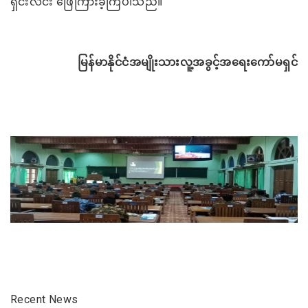
ရှင်းလင်း
ဖြေကြားခဲ့ကြပါသည်။
မြန်မာနိုင်ငံအမျိုးသားလူ့အခွင့်အရေးကော်မရှင်
Recent News