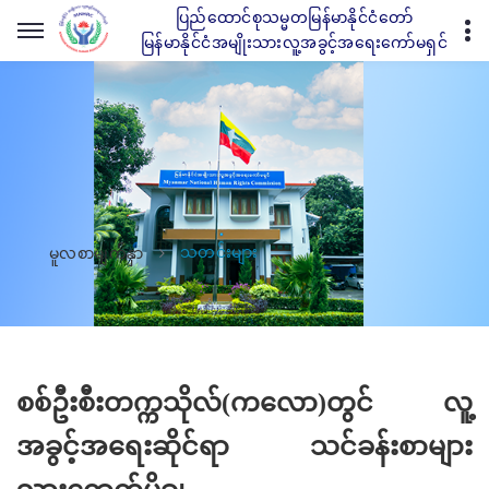
ပြည်ထောင်စုသမ္မတမြန်မာနိုင်ငံတော်
မြန်မာနိုင်ငံအမျိုးသားလူ့အခွင့်အရေးကော်မရှင်
သတင်းများ
မူလစာမျက်နှာ
စစ်ဦးစီးတက္ကသိုလ်(ကလော)တွင် လူ့
အခွင့်အရေးဆိုင်ရာ သင်ခန်းစာများ