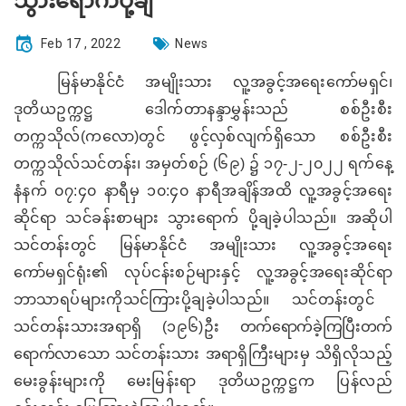
သွားရောက်ပို့ချ
Feb 17 , 2022
News
မြန်မာနိုင်ငံ အမျိုးသား လူ့အခွင့်အရေးကော်မရှင်၊
ဒုတိယဥက္ကဋ္ဌ ဒေါက်တာနန္ဒာမွှန်းသည် စစ်ဦးစီး
တက္ကသိုလ်
(ကလော)
တွင် ဖွင့်လှစ်လျက်ရှိသော စစ်ဦးစီး
တက္ကသိုလ်သင်တန်း၊ အမှတ်စဉ် (၆၉) ၌ ၁၇-၂-၂၀၂၂ ရက်နေ့
နံနက် ၀၇
:
၄၀ နာရီမှ ၁၀
:
၄၀ နာရီအချိန်အထိ လူ့အခွင့်အရေး
ဆိုင်ရာ သင်ခန်းစာများ သွားရောက် ပို့ချခဲ့ပါသည်။ အဆိုပါ
သင်တန်းတွင် မြန်မာနိုင်ငံ အမျိုးသား လူ့အခွင့်အရေး
ကော်မရှ
င်ရုံး၏ လုပ်ငန်းစဉ်များနှင့် လူ့အခွင့်အရေးဆိုင်ရာ
ဘာသာရပ်များ
ကိုသင်
ကြား
ပို့ချခဲ့ပါသည်။ သင်တန်းတွင်
သင်တန်းသား
အရာရှိ
(၁၉၆)ဦး
တက်ရောက်ခဲ့ကြပြီးတက်‌
ရောက်
လာသော သင်တန်းသား
အရာရှိကြီး
များမှ သိရှိလိုသည့်
မေးခွန်းများကို မေးမြန်းရာ ဒုတိယဥက္ကဋ္ဌ
က
ပြန်လည်