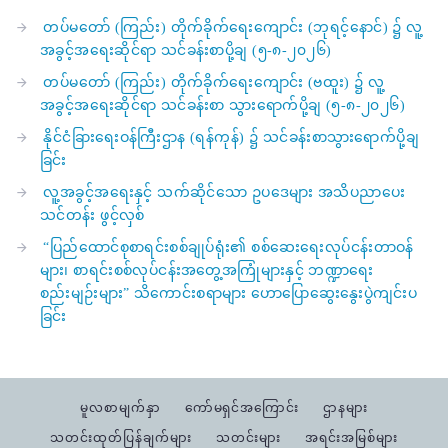
တပ်မတော် (ကြည်း) တိုက်ခိုက်ရေးကျောင်း (ဘုရင့်နောင်) ၌ လူ့
အခွင့်အရေးဆိုင်ရာ သင်ခန်းစာပို့ချ (၅-၈-၂၀၂၆)
တပ်မတော် (ကြည်း) တိုက်ခိုက်ရေးကျောင်း (ဗထူး) ၌ လူ့
အခွင့်အရေးဆိုင်ရာ သင်ခန်းစာ သွားရောက်ပို့ချ (၅-၈-၂၀၂၆)
နိုင်ငံခြားရေးဝန်ကြီးဌာန (ရန်ကုန်) ၌ သင်ခန်းစာသွားရောက်ပို့ချ
ခြင်း
လူ့အခွင့်အရေးနှင့် သက်ဆိုင်သော ဥပဒေများ အသိပညာပေး
သင်တန်း ဖွင့်လှစ်
“ပြည်ထောင်စုစာရင်းစစ်ချုပ်ရုံး၏ စစ်ဆေးရေးလုပ်ငန်းတာဝန်
များ၊ စာရင်းစစ်လုပ်ငန်းအတွေ့အကြုံများနှင့် ဘဏ္ဍာရေး
စည်းမျဉ်းများ” သိကောင်းစရာများ ဟောပြောဆွေးနွေးပွဲကျင်းပ
ခြင်း
မူလစာမျက်နှာ
ကော်မရှင်အကြောင်း
ဌာနများ
သတင်းထုတ်ပြန်ချက်များ
သတင်းများ
အရင်းအမြစ်များ