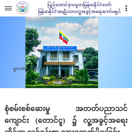
ပြည်ထောင်စုသမ္မတမြန်မာနိုင်ငံတော်
မြန်မာနိုင်ငံအမျိုးသားလူ့အခွင့်အရေးကော်မရှင်
သတင်းများ
မူလစာမျက်နှာ
စုံစမ်းစစ်ဆေးမှု အတတ်ပညာသင်
ကျောင်း (တောင်ငူ) ၌ လူ့အခွင့်အရေး