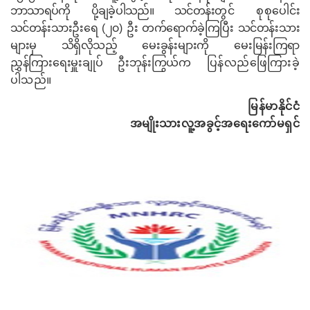
ဘာသာရပ်ကို ပို့ချခဲ့ပါသည်။
သင်တန်း
တွင် စုစု
ပေါင်း
သင်တန်းသားဦးရေ (၂၀) ဦး တက်ရောက်ခဲ့ကြပြီး သင်တန်းသား
များမှ သိရှိလိုသည့် မေးခွန်းများ
ကို မေးမြန်းကြရာ
ညွှန်ကြားရေးမှူးချုပ်
ဦးဘုန်းကြွယ်
က ပြန်လည်ဖြေကြားခဲ့
ပါသည်။
မြန်မာနိုင်ငံ
အမျိုးသားလူ့အခွင့်အရေးကော်မရှင်