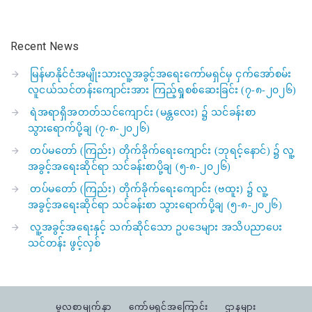
Recent News
မြန်မာနိုင်ငံအမျိုးသားလူ့အခွင့်အရေးကော်မရှင်မှ ငှက်အော်စမ်း
လူငယ်သင်တန်းကျောင်းအား ကြည့်ရှုစစ်ဆေးခြင်း (၇-၈-၂၀၂၆)
ရဲအရာရှိအတတ်သင်ကျောင်း (မန္တလေး) ၌ သင်ခန်းစာ
သွားရောက်ပို့ချ (၇-၈-၂၀၂၆)
တပ်မတော် (ကြည်း) တိုက်ခိုက်ရေးကျောင်း (ဘုရင့်နောင်) ၌ လူ့
အခွင့်အရေးဆိုင်ရာ သင်ခန်းစာပို့ချ (၅-၈-၂၀၂၆)
တပ်မတော် (ကြည်း) တိုက်ခိုက်ရေးကျောင်း (ဗထူး) ၌ လူ့
အခွင့်အရေးဆိုင်ရာ သင်ခန်းစာ သွားရောက်ပို့ချ (၅-၈-၂၀၂၆)
လူ့အခွင့်အရေးနှင့် သက်ဆိုင်သော ဥပဒေများ အသိပညာပေး
သင်တန်း ဖွင့်လှစ်
မူလစာမျက်နှာ
ကော်မရှင်အကြောင်း
ဌာနများ