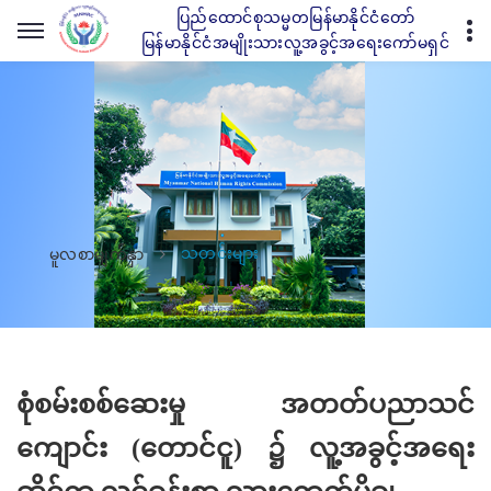
ပြည်ထောင်စုသမ္မတမြန်မာနိုင်ငံတော်
မြန်မာနိုင်ငံအမျိုးသားလူ့အခွင့်အရေးကော်မရှင်
သတင်းများ
မူလစာမျက်နှာ
စုံစမ်းစစ်ဆေးမှု အတတ်ပညာသင်
ကျောင်း (တောင်ငူ) ၌ လူ့အခွင့်အရေး