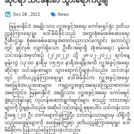
ဆိုင်ရာ သင်ခန်းစာ သွားရောက်ပို့ချ
Dec 28 , 2022
News
မြန်မာနိုင်ငံ အမျိုးသား လူ့အခွင့်အရေး ကော်မရှင်ရုံး ဒုတိယ
ညွှန်ကြားရေးမှူး ဒေါ်မိမိခိုင်သည်
အထူးစုံစမ်းစစ်ဆေးရေး
ဦးစီးဌာန၊ စုံစမ်းစစ်ဆေးမှုအတတ်ပညာသင်ကျောင်း
(တောင်ငူ)
တွင် ဖွင့်လှစ်
လျက်
ရှိသော
ဦးစီးအရာရှိ (စုံစမ်းရေး) မွမ်းမံ
သင်တန်းအမှတ်စဉ် (၂/၂၀၂၂)
သို့
၂၈-၁၂-၂၀၂၂ ရက်နေ့
မွန်းလွဲ ၁၃:၀၀ နာရီမှ ၁၅:၅၀ နာရီအချိန်အထိ လူ့အခွင့်အရေး
ဆိုင်ရာ သင်ခန်းစာများ သွားရောက်ပို့ချခဲ့ပါသည်။ သင်တန်း
တွင် ဒုတိယညွှန်ကြားရေးမှူး ဒေါ်မိမိခိုင်က လူ့အခွင့်အရေး
အခြေခံအယူအဆ
များ၊ ကမ္ဘာ့လူ့အခွင့်အရေးကြေညာစာတမ်း
အကြောင်း၊ မြန်မာနိုင်ငံ အမျိုးသား လူ့အခွင့်အရေး ကော်မရှင်
ဖွဲ့စည်းခြင်းနှင့် လုပ်ငန်းဆောင်ရွက်ချက်များ စသည့် ဘာသာရပ်
များကို ပို့ချခဲ့ပါသည်။ အဆိုပါ သင်တန်း၌
စုစုပေါင်း သင်တန်းသား
ဦးရေ (၂၁) ဦး တက်ရောက်ခဲ့ကြပြီး သင်တန်းသားများမှ သိရှိလို
သည့်
မေးခွန်းများကို မေးမြန်းကြရာ ဒုတိယညွှန်ကြားရေးမှူး ဒေါ်
မိမိခိုင်က
ပြန်လည်ဖြေကြားခဲ့ပါသည်။