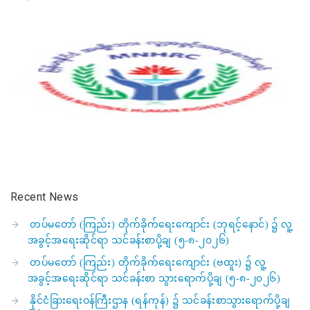
Recent News
တပ်မတော် (ကြည်း) တိုက်ခိုက်ရေးကျောင်း (ဘုရင့်နောင်) ၌ လူ့
အခွင့်အရေးဆိုင်ရာ သင်ခန်းစာပို့ချ (၅-၈-၂၀၂၆)
တပ်မတော် (ကြည်း) တိုက်ခိုက်ရေးကျောင်း (ဗထူး) ၌ လူ့
အခွင့်အရေးဆိုင်ရာ သင်ခန်းစာ သွားရောက်ပို့ချ (၅-၈-၂၀၂၆)
နိုင်ငံခြားရေးဝန်ကြီးဌာန (ရန်ကုန်) ၌ သင်ခန်းစာသွားရောက်ပို့ချ