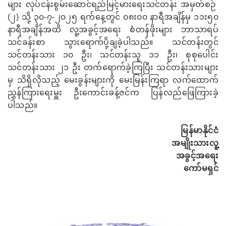
များ လုပ်ငန်းစွမ်းဆောင်ရည်မြင့်မားရေးသင်တန်း အမှတ်စဉ်
(၂)
သို့
၃၀-၇-၂၀၂၅ ရက်နေ့တွင်
၀၈း၀၀ နာရီအချိန်မှ ၁၁း၅၀
နာရီအချိန်အထိ
လူ့အခွင့်အရေး စံတန်ဖိုးများ ဘာသာရပ်
သင်ခန်းစာ သွားရောက်ပို့ချခဲ့ပါသည်။ သင်တန်းတွင်
သင်တန်းသား ၁၀ ဦး၊ သင်တန်းသူ ၁၁
ဦး၊ စုစုပေါင်း
သင်တန်းသား ၂၁ ဦး တက်ရောက်ခဲ့ကြပြီး သင်တန်းသားများ
မှ သိရှိလိုသည့် မေးခွန်းများကို မေးမြန်းကြရာ လက်ထောက်
ညွှန်ကြားရေးမှူး
ဦးကောင်းခန့်ဇင်
က ပြန်လည်ဖြေကြားခဲ့
ပါသည်။
မြန်မာနိုင်ငံ
အမျိုးသားလူ့
အခွင့်အရေး
ကော်မရှင်