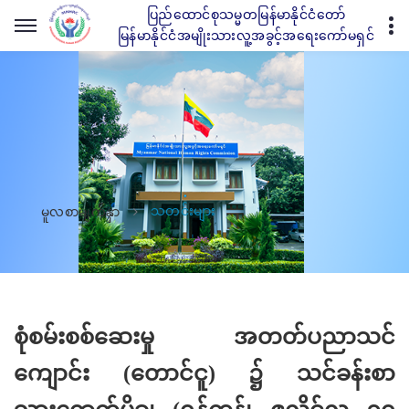
ပြည်ထောင်စုသမ္မတမြန်မာနိုင်ငံတော်
မြန်မာနိုင်ငံအမျိုးသားလူ့အခွင့်အရေးကော်မရှင်
သတင်းများ
မူလစာမျက်နှာ
စုံစမ်းစစ်ဆေးမှု အတတ်ပညာသင်
ကျောင်း (တောင်ငူ) ၌ သင်ခန်းစာ