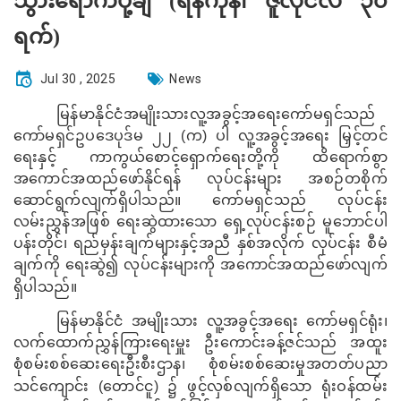
သွားရောက်ပို့ချ (ရန်ကုန်၊ ဇူလိုင်လ ၃၀
ရက်)
Jul 30 , 2025
News
မြန်မာနိုင်ငံအမျိုးသားလူ့အခွင့်အရေးကော်မရှင်သည်
ကော်မရှင်ဥပဒေပုဒ်မ ၂၂ (က) ပါ လူ့အခွင့်အရေး မြှင့်တင်
ရေးနှင့် ကာကွယ်စောင့်ရှောက်ရေးတို့ကို ထိရောက်စွာ
အကောင်အထည်ဖော်နိုင်ရန် လုပ်ငန်းများ အစဉ်တစိုက်
ဆောင်ရွက်လျက်ရှိပါသည်။ ကော်မရှင်သည် လုပ်ငန်း
လမ်းညွှန်အဖြစ် ရေးဆွဲထားသော ရှေ့လုပ်ငန်းစဉ် မူဘောင်ပါ
ပန်းတိုင်၊ ရည်မှန်းချက်များနှင့်အညီ နှစ်အလိုက် လုပ်ငန်း စီမံ
ချက်ကို ရေးဆွဲ၍ လုပ်ငန်းများကို အကောင်အထည်ဖော်လျက်
ရှိပါသည်။
မြန်မာနိုင်ငံ အမျိုးသား လူ့အခွင့်အရေး ကော်မရှင်ရုံး၊
လက်ထောက်
ညွှန်ကြားရေးမှူး ဦးကောင်းခန့်ဇင်သည် အထူး
စုံစမ်းစစ်ဆေးရေးဦးစီးဌာန၊ စုံစမ်းစစ်ဆေးမှုအတတ်ပညာ
သင်ကျောင်း (တောင်ငူ) ၌
ဖွင့်လှစ်လျက်ရှိသော ရုံးဝန်ထမ်း