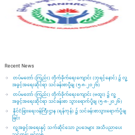
Recent News
တပ်မတော် (ကြည်း) တိုက်ခိုက်ရေးကျောင်း (ဘုရင့်နောင်) ၌ လူ့
အခွင့်အရေးဆိုင်ရာ သင်ခန်းစာပို့ချ (၅-၈-၂၀၂၆)
တပ်မတော် (ကြည်း) တိုက်ခိုက်ရေးကျောင်း (ဗထူး) ၌ လူ့
အခွင့်အရေးဆိုင်ရာ သင်ခန်းစာ သွားရောက်ပို့ချ (၅-၈-၂၀၂၆)
နိုင်ငံခြားရေးဝန်ကြီးဌာန (ရန်ကုန်) ၌ သင်ခန်းစာသွားရောက်ပို့ချ
ခြင်း
လူ့အခွင့်အရေးနှင့် သက်ဆိုင်သော ဥပဒေများ အသိပညာပေး
သင်တန်း ဖွင့်လှစ်