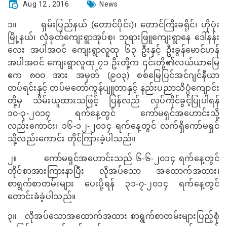
Aug 12 , 2016
News
၁။
ရှမ်းပြည်နယ် (တောင်ပိုင်း)၊ တောင်ကြီးခရိုင်၊ ဟိုပုံး
မြို့နယ်၊ လုံခုတ်ကျေးရွာအုပ်စု၊ ဘုရားဖြူကျေးရွာနေ ဒေါ်နန်း
လေး အပါအဝင် ကျေးရွာလူထု ၆၃ ဦးနှင့် ဦးခွန်မောင်ဟန်
အပါအဝင် ကျေးရွာလူထု ၇၁ ဦးတို့က ၎င်းတို့၏လယ်ယာမြေ
ဧက ၈၀၀ အား အမှတ် (၉၀၃) စစ်မြေပြင်အင်ဂျင်နီယာ
တပ်ရင်းနှင့် တပ်မတော်ကွန်ပျူတာနှင့် နည်းပညာသိပ္ပံကျောင်း
တို့မှ သိမ်းယူထားသဖြင့် ပြန်လည် လုပ်ကိုင်ခွင့်ပြုပါရန်
၁၀-၃-၂၀၁၄ ရက်နေ့တွင် ကော်မရှင်အဟောင်းသို့
လည်းကောင်း၊ ၁၆-၁၂-၂၀၁၄ ရက်နေ့တွင် လက်ရှိကော်မရှင်
သို့လည်းကောင်း တိုင်ကြားခဲ့ပါသည်။
၂။
ကော်မရှင်အဟောင်းသည် ၆-၆-၂၀၁၄ ရက်​နေ့တွင်
တိုင်စာအားကြားနာပြီး လိုအပ်သော အထောက်အထား၊
စာရွက်စာတမ်းများ ပေးပို့ရန် ၃၁-၇-၂၀၁၄ ရက်​နေ့တွင်
တောင်းခံခဲ့ပါသည်။
၃။
လိုအပ်သောအထောက်အထား စာရွက်စာတမ်းများပြည့်စုံ