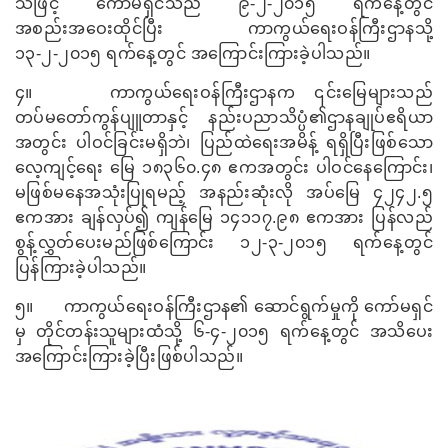
သဖြင့် ကော်မရှင်သည် ၉-၂-၂၀၁၅ ရက်​နေ့တွင်
အစည်းအဝေးထိုင်ပြီး ကာကွယ်ရေးဝန်ကြီးဌာနသို့
၁၃-၂-၂၀၁၅ ရက်နေ့တွင် အကြောင်းကြားခဲ့ပါသည်။
၄။
ကာကွယ်ရေးဝန်ကြီးဌာနက ၎င်းမြေများသည်
တပ်မတော်ကွန်ပျူတာနှင့် နည်းပညာသိပ္ပံ၏ဌာနချုပ်ဧရိယာ
အတွင်း ပါဝင်ခြင်းမရှိဘဲ၊ ပြည်ထဲရေးအမိန့် ရရှိပြီးဖြစ်သော
လေ့ကျင့်ရေး မြေ ၁၈၃၆၀.၄၈ ဧကအတွင်း ပါဝင်နေကြောင်း၊
မဖြစ်မနေအသုံးပြုရမည့် အနည်းဆုံးလို အပ်မြေ ၄၂၄၂.၅
ဧကအား ချန်လှပ်၍ ကျန်မြေ ၁၄၁၁၇.၉၈ ဧကအား ပြန်လည်
စွန့်လွှတ်ပေးမည်ဖြစ်ကြောင်း ၁၂-၃-၂၀၁၅ ရက်နေ့တွင်
ပြန်ကြားခဲ့ပါသည်။
၅။
ကာကွယ်ရေးဝန်ကြီးဌာန၏ ဆောင်ရွက်မှုကို ကော်မရှင်
မှ တိုင်တန်းသူများထံသို့ ၆-၄-၂၀၁၅ ရက်နေ့တွင် အသိပေး
အကြောင်းကြားခဲ့ပြီးဖြစ်ပါသည်။