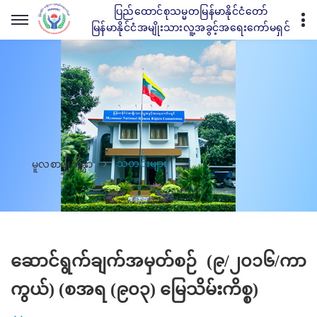
ပြည်ထောင်စုသမ္မတမြန်မာနိုင်ငံတော်
မြန်မာနိုင်ငံအမျိုးသားလူ့အခွင့်အရေးကော်မရှင်
သတင်းများ
မူလစာမျက်နှာ
ဆောင်ရွက်ချက်အမှတ်စဉ် (၉/၂၀၁၆/ကာ
ကွယ်) (စအရ (၉၀၃) မြေသိမ်းကိစ္စ)