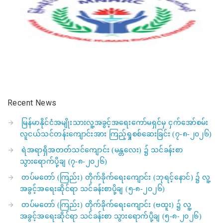
Recent News
မြန်မာနိုင်ငံအမျိုးသားလူ့အခွင့်အရေးကော်မရှင်မှ ငှက်အော်စမ်း
လူငယ်သင်တန်းကျောင်းအား ကြည့်ရှုစစ်ဆေးခြင်း (၇-၈-၂၀၂၆)
ရဲအရာရှိအတတ်သင်ကျောင်း (မန္တလေး) ၌ သင်ခန်းစာ
သွားရောက်ပို့ချ (၇-၈-၂၀၂၆)
တပ်မတော် (ကြည်း) တိုက်ခိုက်ရေးကျောင်း (ဘုရင့်နောင်) ၌ လူ့
အခွင့်အရေးဆိုင်ရာ သင်ခန်းစာပို့ချ (၅-၈-၂၀၂၆)
တပ်မတော် (ကြည်း) တိုက်ခိုက်ရေးကျောင်း (ဗထူး) ၌ လူ့
အခွင့်အရေးဆိုင်ရာ သင်ခန်းစာ သွားရောက်ပို့ချ (၅-၈-၂၀၂၆)