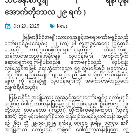
သင်ခန်းစာပို့ချ ( ရန်ကုန်၊
အောက်တိုဘာလ ၂၉ ရက် )
Oct 29 , 2025
News
မြန်မာနိုင်ငံအမျိုးသားလူ့အခွင့်အရေးကော်မရှင်သည်
ကော်မရှင်ဥပဒေပုဒ်မ ၂၂
(
က
)
ပါ လူ့အခွင့်အရေး မြှင့်တင်
ရေးနှင့် ကာကွယ်စောင့်ရှောက်ရေးတို့ကို ထိရောက်စွာ
အကောင်အထည်ဖော်နိုင်ရန် လုပ်ငန်းများ အစဉ်တစိုက်
ဆောင်ရွက်လျက်ရှိပါသည်။ ကော်မရှင်သည် လုပ်ငန်း
လမ်းညွှန်အဖြစ် ရေးဆွဲထားသော ရှေ့လုပ်ငန်းစဉ် မူဘောင်ပါ
ပန်းတိုင်၊ ရည်မှန်းချက်များနှင့်အညီ နှစ်အလိုက် လုပ်ငန်းစီမံ
ချက် ကို ရေးဆွဲ၍ လုပ်ငန်းများကို အကောင်အထည်ဖော်
လျက်ရှိပါသည်။
မြန်မာနိုင်ငံ အမျိုးသား လူ့အခွင့်အရေးကော်မရှင်မှ ကော်မရှင်
အဖွဲ့ဝင် ဒေါက်တာသန်းမြင့်နှင့် ညွှန်ကြားရေးမှူး
ဦးဇော်လွင်ထူး
တို့
သည် တပ်မတော် (ကြည်း) တိုက်ခိုက်ရေးကျောင်း (ဘုရင့်
နောင်) တွင်
ဖွင့်လှစ်လျက်ရှိသော ခြေလျင်တပ်ရင်းမှူး
သင်တန်း အမှတ်
၀၇း၄၀ နာရီမှ ၁၀း၄၀ နာရီ
စဉ် (၆၃) သို့
၂၉
-
၁၀-၂၀၂၅ ရက်နေ့
အချိန်အထိ ကော်မရှင် အဖွဲ့ဝင် ဒေါက်တာသန်းမြင့်က
လူ့