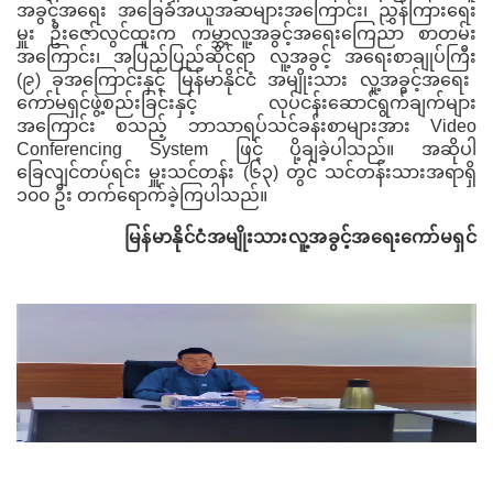
အခွင့်အရေး အခြေခံအယူအဆများအကြောင်း၊
ညွှန်ကြားရေး
မှူး
ဦးဇော်လွင်ထူးက
ကမ္ဘာ့လူ့အခွင့်အရေးကြေညာ စာတမ်း
အကြောင်း၊
အပြည်ပြည်ဆိုင်ရာ လူ့အခွင့် အရေးစာချုပ်ကြီး
(
၉
)
ခုအကြောင်း
နှင့်
မြန်မာနိုင်ငံ အမျိုးသား လူ့အခွင့်အရေး
ကော်မရှင်ဖွဲ့စည်းခြင်းနှင့် လုပ်ငန်းဆောင်ရွက်ချက်များ
အကြောင်း စသည့်
ဘာသာရပ်သင်ခန်းစာများအား
Video
Conferencing
System
ဖြင့် ပို့ချခဲ့ပါသည်။ အဆိုပါ
ခြေလျင်တပ်ရင်း မှူးသင်တန်း
(
၆၃
)
တွင် သင်တန်းသားအရာရှိ
၁၀၀ ဦး တက်ရောက်ခဲ့ကြပါသည်။
မြန်မာနိုင်ငံအမျိုးသားလူ့အခွင့်အရေးကော်မရှင်