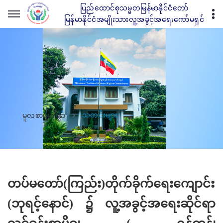
ပြည်ထောင်စုသမ္မတမြန်မာနိုင်ငံတော်
မြန်မာနိုင်ငံအမျိုးသားလူ့အခွင့်အရေးကော်မရှင်
သတင်းများ
မူလစာမျက်နှာ
တပ်မတော်(ကြည်း)တိုက်ခိုက်ရေးကျောင်း
(ဘုရင့်နောင်) ၌ လူ့အခွင့်အရေးဆိုင်ရာ