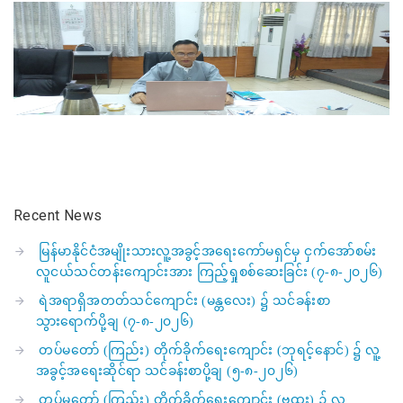
Recent News
မြန်မာနိုင်ငံအမျိုးသားလူ့အခွင့်အရေးကော်မရှင်မှ ငှက်အော်စမ်း
လူငယ်သင်တန်းကျောင်းအား ကြည့်ရှုစစ်ဆေးခြင်း (၇-၈-၂၀၂၆)
ရဲအရာရှိအတတ်သင်ကျောင်း (မန္တလေး) ၌ သင်ခန်းစာ
သွားရောက်ပို့ချ (၇-၈-၂၀၂၆)
တပ်မတော် (ကြည်း) တိုက်ခိုက်ရေးကျောင်း (ဘုရင့်နောင်) ၌ လူ့
အခွင့်အရေးဆိုင်ရာ သင်ခန်းစာပို့ချ (၅-၈-၂၀၂၆)
တပ်မတော် (ကြည်း) တိုက်ခိုက်ရေးကျောင်း (ဗထူး) ၌ လူ့