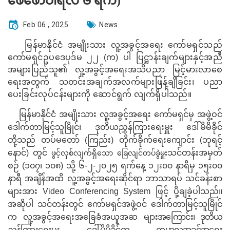
ဖေဖော်ဝါရီလ ၆ ရက်)
Feb 06 , 2025
News
မြန်မာနိုင်ငံ အမျိုးသား လူ့အခွင့်အရေး ကော်မရှင်သည်
ကော်မရှင်ဥပဒေပုဒ်မ ၂၂ (က) ပါ ပြဋ္ဌာန်းချက်များနှင့်အညီ
အများပြည်သူ၏ လူ့အခွင့်အရေးအသိပညာ မြင့်မားလာစေ
ရေးအတွက် သတင်းအချက်အလက်များဖြန့်ချိခြင်း၊ ပညာ
ပေးခြင်းလုပ်ငန်းများကို ဆောင်ရွက် လျက်ရှိပါသည်။
မြန်မာနိုင်ငံ အမျိုးသား လူ့အခွင့်အရေး ကော်မရှင်မှ အဖွဲ့ဝင်
ဒေါက်တာမြင့်သူမြိုင်၊ ဒုတိယညွှန်ကြားရေးမှူး ဒေါ်မိမိခိုင်
တို့
သည် တပ်မတော် (ကြည်း) တိုက်ခိုက်ရေးကျောင်း (ဘုရင့်
နောင်) တွင်
သင်တန်းအမှတ်
ဖွင့်လှစ်လျက်ရှိသော ခြေလျင်တပ်ခွဲမှူး
စဉ် (၁၀၇၊ ၁၀၈) သို့ ၆
-၂-၂၀၂၅ ရက်နေ့ ၁၂း၀၀ နာရီမှ ၁၅း၀၀
နာရီ အချိန်အထိ လူ့အခွင့်အရေးဆိုင်ရာ ဘာသာရပ် သင်ခန်းစာ
များအား
Video Conferencing
System
ဖြင့် ပို့ချခဲ့ပါသည်။
အဆိုပါ သင်တန်းတွင်
ကော်မရှင်အဖွဲ့ဝင် ဒေါက်တာမြင့်သူမြိုင်
က
လူ့အခွင့်အရေးအခြေခံအယူအဆ
များအကြောင်း၊ ဒုတိယ
ညွှန်ကြားရေးမှူး ‌ဒေါ်မိမိခိုင်က ကမ္ဘာ့လူ့အခွင့်အရေး