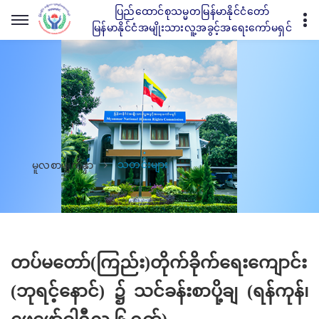
ပြည်ထောင်စုသမ္မတမြန်မာနိုင်ငံတော်
မြန်မာနိုင်ငံအမျိုးသားလူ့အခွင့်အရေးကော်မရှင်
သတင်းများ
မူလစာမျက်နှာ
တပ်မတော်(ကြည်း)တိုက်ခိုက်ရေးကျောင်း
(ဘုရင့်နောင်) ၌ သင်ခန်းစာပို့ချ (ရန်ကုန်၊