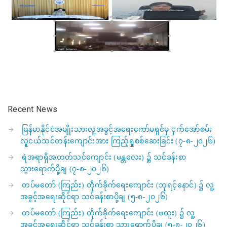
Recent News
မြန်မာနိုင်ငံအမျိုးသားလူ့အခွင့်အရေးကော်မရှင်မှ ငှက်အော်စမ်း
လူငယ်သင်တန်းကျောင်းအား ကြည့်ရှုစစ်ဆေးခြင်း (၇-၈-၂၀၂၆)
ရဲအရာရှိအတတ်သင်ကျောင်း (မန္တလေး) ၌ သင်ခန်းစာ
သွားရောက်ပို့ချ (၇-၈-၂၀၂၆)
တပ်မတော် (ကြည်း) တိုက်ခိုက်ရေးကျောင်း (ဘုရင့်နောင်) ၌ လူ့
အခွင့်အရေးဆိုင်ရာ သင်ခန်းစာပို့ချ (၅-၈-၂၀၂၆)
တပ်မတော် (ကြည်း) တိုက်ခိုက်ရေးကျောင်း (ဗထူး) ၌ လူ့
အခွင့်အရေးဆိုင်ရာ သင်ခန်းစာ သွားရောက်ပို့ချ (၅-၈-၂၀၂၆)