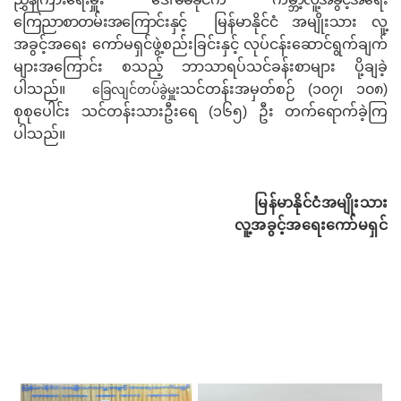
ကြေညာစာတမ်းအကြောင်းနှင့်
မြန်မာနိုင်ငံ အမျိုးသား လူ့
အခွင့်အရေး ကော်မရှင်ဖွဲ့စည်းခြင်းနှင့် လုပ်ငန်းဆောင်ရွက်ချက်
များအကြောင်း စသည့် ဘာသာရပ်သင်ခန်းစာများ ပို့ချခဲ့
ပါသည်။
သင်တန်းအမှတ်စဉ် (၁၀၇၊ ၁၀၈)
ခြေလျင်တပ်ခွဲမှူး
စုစုပေါင်း သင်တန်းသားဦးရေ (၁၆၅) ဦး တက်ရောက်ခဲ့ကြ
ပါသည်။
မြန်မာနိုင်ငံအမျိုးသား
လူ့အခွင့်အရေးကော်မရှင်