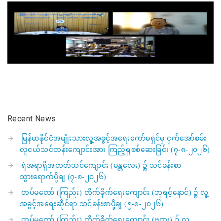
Recent News
မြန်မာနိုင်ငံအမျိုးသားလူ့အခွင့်အရေးကော်မရှင်မှ ငှက်အော်စမ်း
လူငယ်သင်တန်းကျောင်းအား ကြည့်ရှုစစ်ဆေးခြင်း (၇-၈-၂၀၂၆)
ရဲအရာရှိအတတ်သင်ကျောင်း (မန္တလေး) ၌ သင်ခန်းစာ
သွားရောက်ပို့ချ (၇-၈-၂၀၂၆)
တပ်မတော် (ကြည်း) တိုက်ခိုက်ရေးကျောင်း (ဘုရင့်နောင်) ၌ လူ့
အခွင့်အရေးဆိုင်ရာ သင်ခန်းစာပို့ချ (၅-၈-၂၀၂၆)
တပ်မတော် (ကြည်း) တိုက်ခိုက်ရေးကျောင်း (ဗထူး) ၌ လူ့