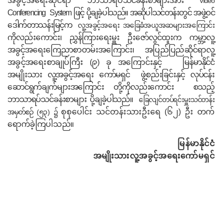
အခွင့်အရေးဆိုင်ရာ ဘာသာရပ်
သင်ခန်းစာများအား
Video
Conferencing
System
ဖြင့် ပို့ချခဲ့ပါသည်။
အဆိုပါသင်တန်းတွင်
အဖွဲ့ဝင်
ဒေါက်တာသန်းမြင့်က
လူ့အခွင့်အရေး
အခြေခံအယူအဆများအကြောင်း
ကိုလည်းကောင်း၊
ညွှန်ကြားရေးမှူး ဦးဇော်လွင်ထူးက ကမ္ဘာ့လူ့
အခွင့်အရေးကြေညာစာတမ်းအကြောင်း
၊ အပြည်ပြည်ဆိုင်ရာလူ့
အခွင့်အရေးစာချုပ်ကြီး (၉) ခု အကြောင်းနှင့်
မြန်မာနိုင်ငံ
အမျိုးသား လူ့အခွင့်အရေး ကော်မရှင်
ဖွဲ့စည်းခြင်းနှင့် လုပ်ငန်း
ဆောင်ရွက်ချက်များအကြောင်း တို့ကိုလည်းကောင်း
စသည့်
ဘာသာရပ်သင်ခန်းစာများ ပို့ချခဲ့ပါသည်။
ခြေလျင်တပ်ရင်းမှူး
သင်တန်း
စုစုပေါင်း သင်တန်းသားဦးရေ (၆၂) ဦး
တက်
အမှတ်စဉ်
(၅၃) ၌
ရောက်ခဲ့ကြပါသည်။
မြန်မာနိုင်ငံ
အမျိုးသားလူ့အခွင့်အရေးကော်မရှင်