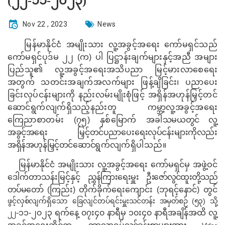
(၂၂-၁၁-၂၀၂၃)
Nov 22 , 2023
News
မြန်မာနိုင်ငံ အမျိုးသား လူ့အခွင့်အရေး ကော်မရှင်သည်
ကော်မရှင်ပုဒ်မ ၂၂ (က) ပါ ပြဋ္ဌာန်းချက်များနှင့်အညီ အများ
ပြည်သူ၏ လူ့အခွင့်အရေးအသိပညာ မြင့်မားလာစေရေး
အတွက် သတင်းအချက်အလက်များ ဖြန့်ချိခြင်း၊ ပညာပေး
ခြင်းလုပ်ငန်းများကို နည်းလမ်းမျိုးစုံဖြင့် အရှိန်အဟုန်မြှင့်တင်
ဆောင်ရွက်လျက်ရှိသည့်နည်းတူ ကမ္ဘာ့လူ့အခွင့်အ‌ရေး
ကြေညာစာတမ်း (၇၅) နှစ်မြောက် အခါ
သမယတွင် လူ့
အခွင့်အရေး မြှင့်တင်ပညာ‌ပေးရေးလုပ်ငန်းများကိုလည်း
အရှိန်အဟုန်မြှင့်တင်ဆောင်
ရွက်လျက်ရှိပါသည်။
မြန်မာနိုင်ငံ အမျိုးသား လူ့အခွင့်အရေး ကော်မရှင်မှ အဖွဲ့ဝင်
ဒေါက်တာသန်းမြင့်နှင့်
ညွှန်ကြားရေးမှူး ဦးဇော်လွင်ထူး
တို့
သည်
တပ်မတော်
(ကြည်း) တိုက်ခိုက်ရေးကျောင်း (ဘုရင့်နောင်) တွင်
ဖွင့်လှစ်လျက်
ရှိသော ခြေလျင်တပ်ရင်းမှူး
သင်တန်း အမှတ်စဉ် (၅၃) သို့
-၁၁-၂၀၂၃ ရက်နေ့ ၀၇း၄၀ နာရီမှ ၁၀း၄၀ နာရီအချိန်အထိ လူ့
၂၂