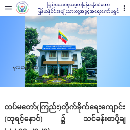
ပြည်ထောင်စုသမ္မတမြန်မာနိုင်ငံတော်
မြန်မာနိုင်ငံအမျိုးသားလူ့အခွင့်အရေးကော်မရှင်
သတင်းများ
မူလစာမျက်နှာ
တပ်မတော်(ကြည်း)တိုက်ခိုက်ရေးကျောင်း
(ဘုရင့်နောင်) ၌ သင်ခန်းစာပို့ချ