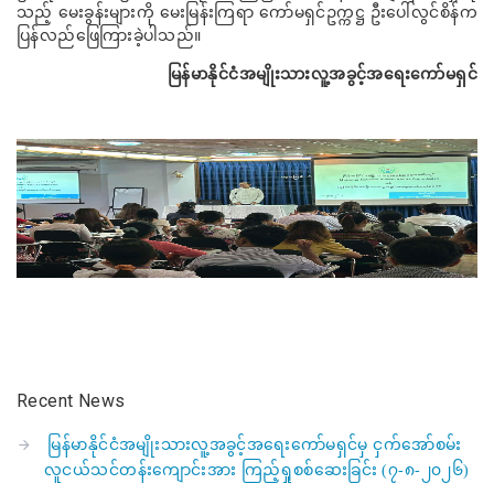
သည့် မေးခွန်းများကို မေးမြန်းကြရာ ကော်မရှင်ဥက္ကဋ္ဌ ဦးပေါ်လွင်စိန်က
ပြန်လည်ဖြေကြားခဲ့ပါသည်။
မြန်မာနိုင်ငံအမျိုးသားလူ့အခွင့်အရေးကော်မရှင်
Recent News
မြန်မာနိုင်ငံအမျိုးသားလူ့အခွင့်အရေးကော်မရှင်မှ ငှက်အော်စမ်း
လူငယ်သင်တန်းကျောင်းအား ကြည့်ရှုစစ်ဆေးခြင်း (၇-၈-၂၀၂၆)