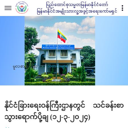
ပြည်ထောင်စုသမ္မတမြန်မာနိုင်ငံတော်
မြန်မာနိုင်ငံအမျိုးသားလူ့အခွင့်အရေးကော်မရှင်
သတင်းများ
မူလစာမျက်နှာ
နိုင်ငံခြားရေးဝန်ကြီးဌာနတွင် သင်ခန်းစာ
သွားရောက်ပို့ချ (၁၂-၃-၂၀၂၄)