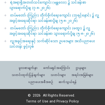
ရဲအရာရှိအတတ်သင်ကျောင်း (မန္တလေး) ၌ သင်ခန်းစာ
သွားရောက်ပို့ချ (၇-၈-၂၀၂၆)
တပ်မတော် (ကြည်း) တိုက်ခိုက်ရေးကျောင်း (ဘုရင့်နောင်) ၌ လူ့
အခွင့်အရေးဆိုင်ရာ သင်ခန်းစာပို့ချ (၅-၈-၂၀၂၆)
တပ်မတော် (ကြည်း) တိုက်ခိုက်ရေးကျောင်း (ဗထူး) ၌ လူ့
အခွင့်အရေးဆိုင်ရာ သင်ခန်းစာ သွားရောက်ပို့ချ (၅-၈-၂၀၂၆)
လူ့အခွင့်အရေးနှင့် သက်ဆိုင်သော ဥပဒေများ အသိပညာပေး
သင်တန်း ဖွင့်လှစ်
မူလစာမျက်နှာ
ကော်မရှင်အကြောင်း
ဌာနများ
သတင်းထုတ်ပြန်ချက်များ
သတင်းများ
အရင်းအမြစ်များ
ပညာပေးအစီအစဉ်
ဆက်သွယ်ရန်
©
2026
All Rights Reserved.
Terms of Use
and
Privacy Policy