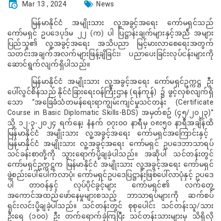
Mar 13 , 2024
News
မြန်မာနိုင်ငံ အမျိုးသား လူ့အခွင့်အရေး ကော်မရှင်သည်
ကော်မရှင် ဥပဒေပုဒ်မ ၂၂ (က) ပါ ပြဋ္ဌာန်းချက်များနှင့်အညီ အများ
ပြည်သူ၏ လူ့အခွင့်အရေး အသိပညာ မြင့်မားလာစေရေးအတွက်
သတင်းအချက်အလက်များဖြန့်ချိခြင်း၊ ပညာပေးခြင်းလုပ်ငန်းများကို
ဆောင်ရွက်လျက်ရှိပါသည်။
မြန်မာနိုင်ငံ အမျိုးသား လူ့အခွင့်အရေး ကော်မရှင်ဥက္ကဋ္ဌ ဦး
ပေါ်လွင်စိန်သည် နိုင်ငံခြားရေးဝန်ကြီးဌာန (ရန်ကုန်) ၌ ဖွင့်လှစ်လျက်ရှိ
သော “
အခြေခံသံတမန်ရေးရာကျွမ်းကျင်မှုသင်တန်း (
Certificate
Course in Basic Diplomatic Skills-BDS)
အမှတ်စဥ် (၄၅/၂၀၂၃)”
သို့ ၁၂-၃-၂၀၂၄ ရက်နေ့၊ နံနက် ၀၇း၀၀ နာရီမှ ၀၈း၅၀ နာရီအချိန်ထိ
မြန်မာနိုင်ငံ အမျိုးသား လူ့အခွင့်အရေး ကော်မရှင်အကြောင်းနှင့်
မြန်မာနိုင်ငံ အမျိုးသား လူ့အခွင့်အရေး ကော်မရှင် ဥပဒေဘာသာရပ်
သင်ခန်းစာတို့ကို သွားရောက်ပို့ချခဲ့ပါသည်။
အဆိုပါ သင်တန်းတွင်
ကော်မရှင်ဥက္ကဋ္ဌက မြန်မာနိုင်ငံ အမျိုးသား လူ့အခွင့်အရေး ကော်မရှင်
ဖွဲ့စည်းပေါ်ပေါက်လာပုံ၊ ကော်မရှင်ဥပဒေပြဋ္ဌာန်းဖြစ်ပေါ်လာပုံနှင့် ဥပဒေ
ပါ တာဝန်နှင့် လုပ်ပိုင်ခွင့်များ ကော်မရှင်၏ လက်တွေ့
အကောင်အထည်ဖော်နေမှုများစသည့် ဘာသာရပ်များကို ဆက်စပ်
ရှင်းလင်းပို့ချခဲ့ပါသည်။ သင်တန်းတွင် စုစုပေါင်း သင်တန်းသူ/သား
ဦးရေ (၁၀၀) ဦး တက်ရောက်ခဲ့ကြပြီး သင်တန်းသားများမှ သိရှိလို