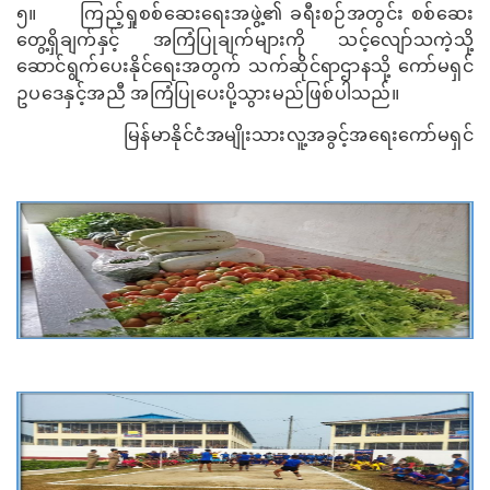
၅။
ကြည့်ရှုစစ်ဆေးရေးအဖွဲ့၏ ခရီးစဉ်အတွင်း စစ်ဆေး
တွေ့ရှိချက်နှင့် အကြံပြုချက်များကို သင့်လျော်သကဲ့သို့
ဆောင်ရွက်ပေးနိုင်‌ရေးအတွက် သက်ဆိုင်ရာဌာနသို့ ကော်မရှင်
ဥပဒေနှင့်အညီ အကြံပြုပေးပို့သွားမည်ဖြစ်ပါသည်။
မြန်မာနိုင်ငံအမျိုးသားလူ့အခွင့်အရေးကော်မရှင်