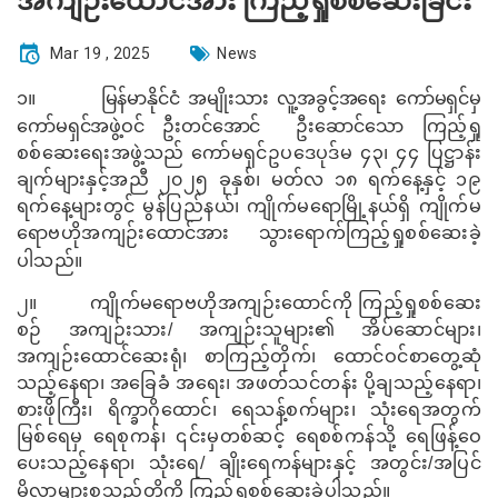
အကျဉ်းထောင်အား ကြည့်ရှုစစ်ဆေးခြင်း
Mar 19 , 2025
News
၁။
မြန်မာနိုင်ငံ အမျိုးသား လူ့အခွင့်အရေး ကော်မရှင်မှ
ကော်မရှင်အဖွဲ့ဝင် ဦးတင်အောင်
ဦးဆောင်
သော ကြည့်ရှု
စစ်ဆေးရေးအဖွဲ့သည် ကော်မရှင်ဥပဒေပုဒ်မ ၄၃၊ ၄၄ ပြဋ္ဌာန်း
ချက်များနှင့်အညီ ၂၀၂၅ ခုနှစ်၊ မတ်လ ၁၈ ရက်နေ့နှင့် ၁၉
ရက်နေ့များတွင် မွန်ပြည်နယ်၊ ကျိုက်မရောမြို့နယ်ရှိ ကျိုက်မ
ရောဗဟိုအကျဉ်းထောင်အား သွားရောက်ကြည့်ရှုစစ်ဆေးခဲ့
ပါသည်။
၂။
ကျိုက်မရောဗဟိုအကျဉ်းထောင်ကို ကြည့်ရှုစစ်ဆေး
စဉ် အကျဉ်းသား/ အကျဉ်းသူများ၏ အိပ်ဆောင်များ၊
အကျဉ်းထောင်ဆေးရုံ၊ စာကြည့်တိုက်၊ ထောင်ဝင်စာတွေ့ဆုံ
သည့်နေရာ၊ အခြေခံ အရေး၊ အဖတ်သင်တန်း ပို့ချသည့်နေရာ၊
စားဖိုကြီး၊ ရိက္ခာဂိုထောင်၊ ရေသန့်စက်များ၊ သုံးရေအတွက်
မြစ်ရေမှ ရေစုကန်၊ ၎င်းမှတစ်ဆင့် ရေစစ်ကန်သို့ ရေဖြန့်ဝေ
ပေးသည့်နေရာ၊ သုံးရေ/ ချိုးရေကန်များနှင့် အတွင်း/အပြင်
မိလ္လာများစသည်တို့ကို ကြည့်ရှုစစ်ဆေးခဲ့
ပါသည်။