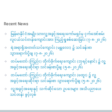
Recent News
မြန်မာနိုင်ငံအမျိုးသားလူ့အခွင့်အရေးကော်မရှင်မှ ငှက်အော်စမ်း
လူငယ်သင်တန်းကျောင်းအား ကြည့်ရှုစစ်ဆေးခြင်း (၇-၈-၂၀၂၆)
ရဲအရာရှိအတတ်သင်ကျောင်း (မန္တလေး) ၌ သင်ခန်းစာ
သွားရောက်ပို့ချ (၇-၈-၂၀၂၆)
တပ်မတော် (ကြည်း) တိုက်ခိုက်ရေးကျောင်း (ဘုရင့်နောင်) ၌ လူ့
အခွင့်အရေးဆိုင်ရာ သင်ခန်းစာပို့ချ (၅-၈-၂၀၂၆)
တပ်မတော် (ကြည်း) တိုက်ခိုက်ရေးကျောင်း (ဗထူး) ၌ လူ့
အခွင့်အရေးဆိုင်ရာ သင်ခန်းစာ သွားရောက်ပို့ချ (၅-၈-၂၀၂၆)
လူ့အခွင့်အရေးနှင့် သက်ဆိုင်သော ဥပဒေများ အသိပညာပေး
သင်တန်း ဖွင့်လှစ်