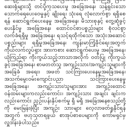
ဆေးရုံများသို့ တင်ပို့ကုသပေးမှု အခြေအနေ၊ သန့်ရှင်းသော
သောက်ရေပေးဝေမှုနှင့် ချိုးရေ၊ သုံးရေ လုံလောက်စွာ ရရှိစေ
ရန် ဆောင်ရွက်ပေးနေမှု အခြေအနေ၊ မိသားစုနှင့် တွေ့ဆုံခွင့်
ပေးနိုင်မှု အခြေအနေ၊ ထောင်ဝင်စာပစ္စည်းများ စုံလင်စွာ
လက်ခံရရှိမှု အခြေအနေ၊ ရသင့်ရထိုက်သော အသုံးအဆောင်
ပစ္စည်းများ ရရှိမှုအခြေအနေ၊ ကျန်းမာကြံ့ခိုင်ရေးအတွက်
ကိုယ်လက်လှုပ်ရှား အားကစား ဆောင်ရွက်ပေးမှု အခြေအနေ၊
ယုံကြည်ရာ ကိုးကွယ်သည့်ဘာသာအလိုက် ဝတ်ပြု ကိုးကွယ်
ခွင့်အခြေအနေ၊ စာမတတ်သူ အကျဉ်းသား/အကျဉ်းသူများကို
အခြေခံ အရေး၊ အဖတ် သင်ကြားပေးနေမှုအခြေအနေ၊
အသက်မွေးဝမ်းကျောင်းပညာ သင်ကြားပေးနေမှု
အခြေအနေ၊ အကျဉ်းသား/သူများအား အကျဉ်းထောင်
ဝန်ထမ်းများကလည်းကောင်း၊ အကျဉ်းသား အချင်း ချင်းက
လည်းကောင်း ညှဉ်းပန်းနှိပ်စက်မှု ရှိ မရှိ
အခြေအနေစသည်တို့
ကို မေးမြန်းခဲ့ပြီး
အကျဉ်း သားများ လေ့လာဖတ်ရှုနိုင်ရန်
အတွက်
ဗဟုသုတရဖွယ် စာအုပ်စာပေများကို
ကော်မရှင်မှ
လှူဒါန်းခဲ့ပါသည်။