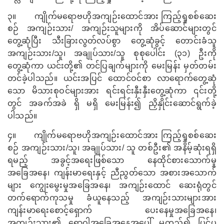
၃
။
ကျိုက်မရောဗဟိုအကျဉ်းထောင်အား ကြည့်ရှုစစ်ဆေး
စဉ် အကျဉ်းသား/ အကျဉ်းသူများကို အိပ်ဆောင်များတွင်
တွေ့ဆုံ
ပြီး
သီးခြားလွတ်လပ်စွာ တွေ့ဆုံခွင့် တောင်းခံသူ
အကျဉ်းသား/သူ၊ အချုပ်သား/သူ စုစုပေါင်း (၃၁) ဦးကို
တွေ့ဆုံကာ
ယင်းတို့၏ တင်ပြချက်များကို
မေးမြန်း မှတ်တမ်း
တင်ခဲ့ပါသည်။ ယင်းအပြင် ထောင်ဝင်စာ လာရောက်တွေ့ဆုံ
သော မိသားစုဝင်များအား ရင်းရင်းနှီးနှီးတွေ့ဆုံကာ ၎င်းတို့
တွင် အခက်အခဲ ရှိ မရှိ မေးမြန်း၍ ညှိနှိုင်းဆောင်ရွက်ခဲ့
ပါသည်။
၄
။
ကျိုက်မရောဗဟိုအကျဉ်းထောင်အား ကြည့်ရှုစစ်ဆေး
စဉ် အကျဉ်းသား/သူ၊ အချုပ်သား/ သူ တစ်ဦး၏ အနိမ့်ဆုံးရရှိ
ရမည့် အခွင့်အရေးဖြစ်သော နေထိုင်စားသောက်မှု
အခြေအနေ၊ ကျန်းမာရေးနှင့် ညီညွတ်သော အစားအသောက်
များ ကျွေးမွေးမှုအခြေအနေ၊ အကျဉ်းထောင် ဆေးရုံတွင်
တက်ရောက်ကုသမှု ခံယူနေသည့် အကျဉ်းသားများအား
ကျန်းမာရေးစောင့်ရှောက် ပေးနေမှုအခြေအနေ၊
အကျဉ်းသား၏ ရောဂါအခြေအနေအပေါ် မူတည်၍ ပြင်ပ