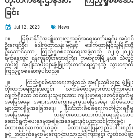
တိုးတက်ရေးဌာနအား ကြည့်ရှုစစ်ဆေး
ခြင်း
Jul 12 , 2023
News
၁။
မြန်မာနိုင်ငံအမျိုးသားလူ့အခွင့်အရေးကော်မရှင်မှ အဖွဲ့ဝင်
ဦးကျော်စိုး၊ ဒေါက်တာသန်းမြင့်
နှင့် ဒေါက်တာမြင့်သူမြိုင်တို့
ဦးဆောင်သော ကြည့်ရှုစစ်ဆေးရေးအဖွဲ့သည် ၁၂
-
၇-၂၀၂၃
ရက်နေ့တွင် ရန်ကုန်တိုင်းဒေသကြီး၊ ကမာရွတ်မြို့နယ်၊ သံလွင်
လမ်းရှိ အမျိုးသမီးများ
ဖွံ့ဖြိုးတိုးတက်ရေးဌာနသို့
သွားရောက်
ကြည့်ရှုစစ်ဆေးခဲ့ပါသည်။
၂။
ကြည့်ရှုစစ်ဆေးရေးအဖွဲ့သည် အမျိုးသမီးများ ဖွံ့ဖြိုး
တိုးတက်ရေးဌာနအတွင်း လက်ခံစောင့်ရှောက်
သင်ကြားပေး
လျက်ရှိသော သင်တန်းသူများအား ကျန်းမာရေးစောင့်ရှောက်မှု
အခြေအနေ၊ အစားအစာကျွေးမွေးမှုအခြေအနေ၊ အိပ်ဆောင်
များထားရှိမှုအခြေအနေ၊ နိုင်ငံသားစိစစ်ရေးကတ်ပြားရရှိမှု
အခြေအနေ၊ သန့်ရှင်းသောသောက်သုံးရေရရှိအောင်
ဆောင်ရွက်ပေးနေမှုအခြေအနေများနှင့်ပညာသင်ကြားခွင့်၊
မိသားစုနှင့်ဆက်သွယ်ခွင့်၊ မိသားစုနှင့်ပြန်လည်ပေါင်းစည်း
ခွင့်၊ အသက်မွေးဝမ်းကျောင်းပညာသင်ကြားခွင့်၊ လွတ်လပ်စွာ