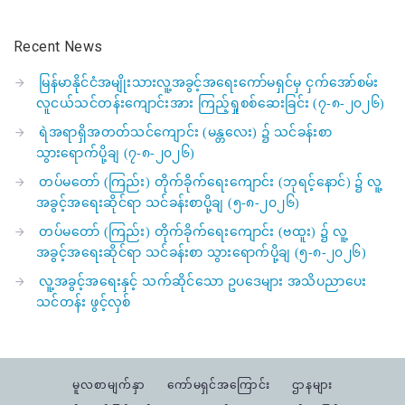
Recent News
မြန်မာနိုင်ငံအမျိုးသားလူ့အခွင့်အရေးကော်မရှင်မှ ငှက်အော်စမ်း
လူငယ်သင်တန်းကျောင်းအား ကြည့်ရှုစစ်ဆေးခြင်း (၇-၈-၂၀၂၆)
ရဲအရာရှိအတတ်သင်ကျောင်း (မန္တလေး) ၌ သင်ခန်းစာ
သွားရောက်ပို့ချ (၇-၈-၂၀၂၆)
တပ်မတော် (ကြည်း) တိုက်ခိုက်ရေးကျောင်း (ဘုရင့်နောင်) ၌ လူ့
အခွင့်အရေးဆိုင်ရာ သင်ခန်းစာပို့ချ (၅-၈-၂၀၂၆)
တပ်မတော် (ကြည်း) တိုက်ခိုက်ရေးကျောင်း (ဗထူး) ၌ လူ့
အခွင့်အရေးဆိုင်ရာ သင်ခန်းစာ သွားရောက်ပို့ချ (၅-၈-၂၀၂၆)
လူ့အခွင့်အရေးနှင့် သက်ဆိုင်သော ဥပဒေများ အသိပညာပေး
သင်တန်း ဖွင့်လှစ်
မူလစာမျက်နှာ
ကော်မရှင်အကြောင်း
ဌာနများ