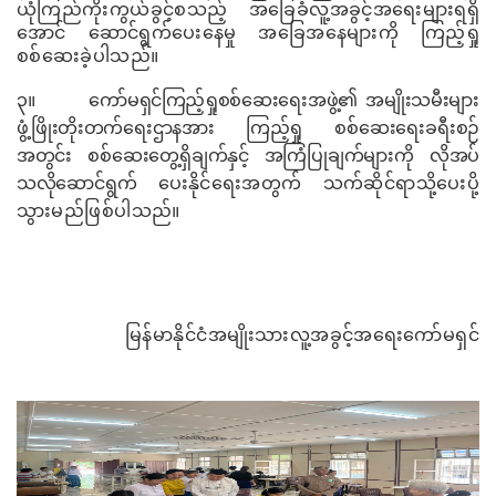
ယုံကြည်ကိုးကွယ်ခွင့်စသည့် အခြေခံလူ့အခွင့်အရေးများရရှိ
အောင် ဆောင်ရွက်ပေးနေမှု အခြေအနေများကို ကြည့်ရှု
စစ်ဆေးခဲ့ပါသည်။
၃။
ကော်မရှင်ကြည့်ရှုစစ်ဆေးရေးအဖွဲ့၏ အမျိုးသမီးများ
ဖွံ့ဖြိုးတိုးတက်ရေးဌာနအား ကြည့်ရှု
စစ်ဆေးရေးခရီးစဉ်
အတွင်း စစ်ဆေးတွေ့ရှိချက်နှင့် အကြံပြုချက်များကို လိုအပ်
သလိုဆောင်ရွက်
ပေးနိုင်ရေးအတွက် သက်ဆိုင်ရာသို့ပေးပို့
သွားမည်ဖြစ်ပါသည်။
မြန်မာနိုင်ငံအမျိုးသားလူ့အခွင့်အရေးကော်မရှင်