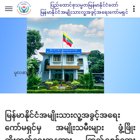
ပြည်ထောင်စုသမ္မတမြန်မာနိုင်ငံတော်
မြန်မာနိုင်ငံအမျိုးသားလူ့အခွင့်အရေးကော်မရှင်
သတင်းများ
မူလစာမျက်နှာ
မြန်မာနိုင်ငံအမျိုးသားလူ့အခွင့်အရေး
ကော်မရှင်မှ အမျိုးသမီးများ ဖွံ့ဖြိုး