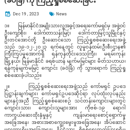
(ခဝဲခြံ) ကို ကြည့်ရှုစစ်ဆေးခြင်း
Dec 19 , 2023
News
၁။
မြန်မာနိုင်ငံအမျိုးသားလူ့အခွင့်အရေးကော်မရှင်မှ အဖွဲ့ဝင်
ဦးကျော်စိုး၊ ဒေါက်တာသန်းမြင့်၊
ဒေါက်တာမြင့်သူမြိုင်နှင့်
ဦးတင်အောင်တို့ ဦးဆောင်သော ကြည့်ရှုစစ်ဆေးရေးအဖွဲ့
သည်
၁၉-၁၂-၂၀၂၃ ရက်နေ့တွင် လူမှုဝန်ထမ်းဦးစီးဌာန၏
ကြီးကြပ်မှုအောက်ရှိ ရန်ကုန်တိုင်းဒေသကြီး၊ မရမ်းကုန်း
မြို့နယ်၊
မြန်မာနိုင်ငံ ခရစ်ယာန် မျက်မမြင်များ မိတ်သဟာယ၊
ရန်ကုန်မျက်မမြင် ကျောင်း (ခဝဲခြံ) ကို
သွားရောက် ကြည့်ရှု
စစ်ဆေးခဲ့ပါသည်။
၂။
ကြည့်ရှုစစ်ဆေးရေးအဖွဲ့သည်
ကော်မရှင် ဥပဒေ
ပြဋ္ဌာန်းချက်များ၊ ကော်မရှင်ဥပဒေဆိုင်ရာ
လုပ်ထုံးလုပ်နည်း
များနှင့်အညီ ကြည့်ရှုစစ်ဆေးစဉ်
သင်တန်းကျောင်းများတွင်
ကျောင်းသား၊
ကျောင်းသူများအား ကိုဗစ်-၁၉ ရောဂါ
ကာကွယ်ဆေးထိုးနှံမှုနှင့်
ကျန်းမာရေးစောင့်ရှောက်မှု
အခြေအနေ၊ အစားအစာကျွေးမွေးမှုအခြေအနေ၊ အိပ်ဆောင်
များထားရှိမှုအခြေအနေ၊ နိုင်ငံသား စိစစ်ရေးကတ်ပြားရရှိမှု