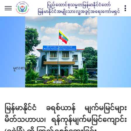
ပြည်ထောင်စုသမ္မတမြန်မာနိုင်ငံတော်
မြန်မာနိုင်ငံအမျိုးသားလူ့အခွင့်အရေးကော်မရှင်
သတင်းများ
မူလစာမျက်နှာ
မြန်မာနိုင်ငံ ခရစ်ယာန် မျက်မမြင်များ
မိတ်သဟာယ၊ ရန်ကုန်မျက်မမြင်ကျောင်း