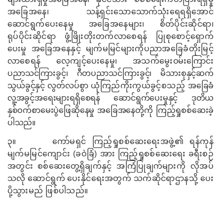
အခြေအနေ၊ သန့်ရှင်းသောသောက်သုံးရေရရှိအောင်
ဆောင်ရွက်ပေးနေမှု အခြေအနေများ၊ စိတ်ပိုင်းဆိုင်ရာ၊
ရုပ်ပိုင်းဆိုင်ရာ ဖွံ့ဖြိုးတိုးတက်လာစေ‌ရန် ပြုစုစောင့်ရှောက်
ပေးမှု အခြေအနေနှင့် မျက်မမြင်များကိုပညာအခြေခံတိုးမြင့်
လာစေရန် လေ့ကျင့်ပေးနေမှု၊ အသက်မွေး
ဝမ်းကြောင်း
ပညာသင်ကြားခွင့်၊ ဂီတပညာသင်ကြားခွင့်၊ မိသားစုနှင့်ဆက်
သွယ်ခွင့်နှင့် လွတ်လပ်စွာ
ယုံကြည်ကိုးကွယ်ခွင့်စသည့်
အခြေခံ
လူ့အခွင့်အရေးများရရှိစေရန် ဆောင်ရွက်ပေးမှုနှင့် ဒုတိယ
နှစ်ဝက်စာမေးပွဲဖြေဆိုနေမှု အခြေအနေတို့ကို ကြည့်ရှုစစ်ဆေးခဲ့
ပါသည်။
၃။
ကော်မရှင် ကြည့်ရှုစစ်ဆေးရေးအဖွဲ့၏
ရန်ကုန်
မျက်မမြင်ကျောင်း (ခဝဲခြံ)
အား ကြည့်ရှု
စစ်ဆေးရေး ခရီးစဉ်
အတွင်း စစ်ဆေးတွေ့ရှိချက်
နှင့် အကြံပြုချက်များကို လိုအပ်
သလို ဆောင်ရွက် ပေးနိုင်‌ရေးအတွက် သက်ဆိုင်ရာဌာနသို့ ပေး
ပို့သွားမည် ဖြစ်ပါသည်။