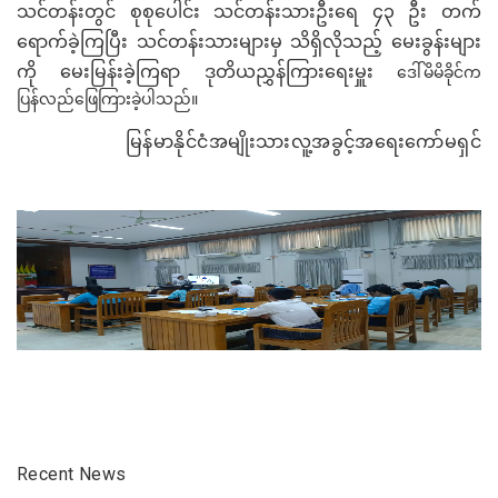
သင်တန်းတွင် စုစုပေါင်း သင်တန်းသားဦးရေ ၄၃ ဦး တက်
ရောက်ခဲ့ကြပြီး သင်တန်းသားများမှ သိရှိလိုသည့် မေးခွန်းများ
ကို မေးမြန်းခဲ့ကြရာ ဒုတိယညွှန်ကြား
ရေးမှူး
ဒေါ်မိမိခိုင်
က
ပြန်လည်ဖြေကြားခဲ့ပါသည်။
မြန်မာနိုင်ငံအမျိုးသားလူ့အခွင့်အရေးကော်မရှင်
Recent News