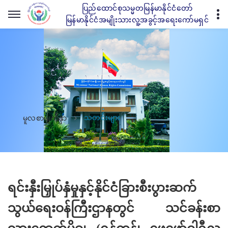
ပြည်ထောင်စုသမ္မတမြန်မာနိုင်ငံတော်
မြန်မာနိုင်ငံအမျိုးသားလူ့အခွင့်အရေးကော်မရှင်
သတင်းများ
မူလစာမျက်နှာ
ရင်းနှီးမြှုပ်နှံမှုနှင့်နိုင်ငံခြားစီးပွားဆက်
သွယ်ရေးဝန်ကြီးဌာနတွင် သင်ခန်းစာ