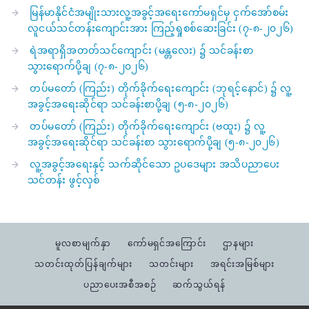
မြန်မာနိုင်ငံအမျိုးသားလူ့အခွင့်အရေးကော်မရှင်မှ ငှက်အော်စမ်း
လူငယ်သင်တန်းကျောင်းအား ကြည့်ရှုစစ်ဆေးခြင်း (၇-၈-၂၀၂၆)
ရဲအရာရှိအတတ်သင်ကျောင်း (မန္တလေး) ၌ သင်ခန်းစာ
သွားရောက်ပို့ချ (၇-၈-၂၀၂၆)
တပ်မတော် (ကြည်း) တိုက်ခိုက်ရေးကျောင်း (ဘုရင့်နောင်) ၌ လူ့
အခွင့်အရေးဆိုင်ရာ သင်ခန်းစာပို့ချ (၅-၈-၂၀၂၆)
တပ်မတော် (ကြည်း) တိုက်ခိုက်ရေးကျောင်း (ဗထူး) ၌ လူ့
အခွင့်အရေးဆိုင်ရာ သင်ခန်းစာ သွားရောက်ပို့ချ (၅-၈-၂၀၂၆)
လူ့အခွင့်အရေးနှင့် သက်ဆိုင်သော ဥပဒေများ အသိပညာပေး
သင်တန်း ဖွင့်လှစ်
မူလစာမျက်နှာ
ကော်မရှင်အကြောင်း
ဌာနများ
သတင်းထုတ်ပြန်ချက်များ
သတင်းများ
အရင်းအမြစ်များ
ပညာပေးအစီအစဉ်
ဆက်သွယ်ရန်