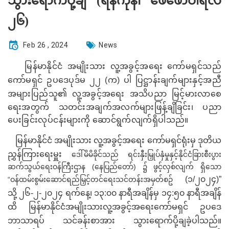
သွားရောက်ပို့ချ (ရန်ကုန်၊ ဖေဖော်ဝါရီလ
၂၆)
Feb 26 , 2024
News
မြန်မာနိုင်ငံ အမျိုးသား လူ့အခွင့်အရေး ကော်မရှင်သည်
ကော်မရှင် ဥပဒေပုဒ်မ ၂၂ (က) ပါ
ပြ
ဋ္ဌာန်း
ချ
က်များနှင့်အညီ
အများပြည်သူ၏
လူ့အခွင့်အရေး အသိပညာ မြင့်မားလာစေ
ရေးအတွက် သတင်းအချက်အလက်များဖြန့်ချိခြင်း၊ ပညာ
ပေးခြင်းလုပ်ငန်းများကို
ဆောင်ရွက်လျက်ရှိပါသည်။
မြန်မာနိုင်ငံ အမျိုးသား လူ့အခွင့်အရေး ကော်မရှင်ရုံးမှ
ဒုတိယ
ညွှန်ကြားရေးမှူး
ဒေါ်မိမိခိုင်
သည် ရင်းနှီးမြှုပ်နှံမှုနှင့်နိုင်ငံခြားစီးပွား
ဆက်သွယ်ရေးဝန်ကြီးဌာန (နေပြည်တော်) ၌ ဖွင့်လှစ်လျက် ရှိသော
(
၁/၂၀၂၄)”
“ဝန်ထမ်းစွမ်းဆောင်ရည်မြှင့်တင်ရေးသင်တန်းအမှတ်စဥ်
သို့ ၂၆-၂-၂၀၂၄ ရက်နေ့၊ ၁၃:၀၀ နာရီအချိန်မှ ၁၄:၅၀ နာရီအချိန်
ထိ မြန်မာနိုင်ငံအမျိုးသားလူ့အခွင့်အရေးကော်မရှင် ဥပဒေ
ဘာသာရပ် သင်ခန်းစာအား သွားရောက်ပို့ချခဲ့ပါသည်။