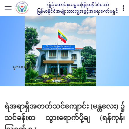
ပြည်ထောင်စုသမ္မတမြန်မာနိုင်ငံတော်
မြန်မာနိုင်ငံအမျိုးသားလူ့အခွင့်အရေးကော်မရှင်
သတင်းများ
မူလစာမျက်နှာ
ရဲအရာရှိအတတ်သင်ကျောင်း (မန္တလေး) ၌
သင်ခန်းစာ သွားရောက်ပို့ချ (ရန်ကုန်၊