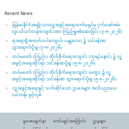
Recent News
မြန်မာနိုင်ငံအမျိုးသားလူ့အခွင့်အရေးကော်မရှင်မှ ငှက်အော်စမ်း
လူငယ်သင်တန်းကျောင်းအား ကြည့်ရှုစစ်ဆေးခြင်း (၇-၈-၂၀၂၆)
ရဲအရာရှိအတတ်သင်ကျောင်း (မန္တလေး) ၌ သင်ခန်းစာ
သွားရောက်ပို့ချ (၇-၈-၂၀၂၆)
တပ်မတော် (ကြည်း) တိုက်ခိုက်ရေးကျောင်း (ဘုရင့်နောင်) ၌ လူ့
အခွင့်အရေးဆိုင်ရာ သင်ခန်းစာပို့ချ (၅-၈-၂၀၂၆)
တပ်မတော် (ကြည်း) တိုက်ခိုက်ရေးကျောင်း (ဗထူး) ၌ လူ့
အခွင့်အရေးဆိုင်ရာ သင်ခန်းစာ သွားရောက်ပို့ချ (၅-၈-၂၀၂၆)
လူ့အခွင့်အရေးနှင့် သက်ဆိုင်သော ဥပဒေများ အသိပညာပေး
သင်တန်း ဖွင့်လှစ်
မူလစာမျက်နှာ
ကော်မရှင်အကြောင်း
ဌာနများ