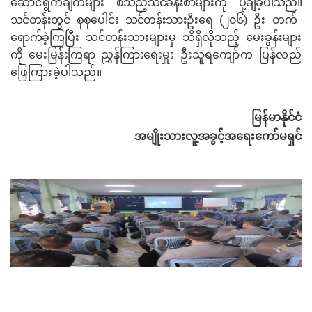
ဆောင်ရွက်
ချက်များ စသည့်သင်ခန်းစာများကို ပို့ချခဲ့ပါသည်။
သင်တန်းတွင် စုစုပေါင်း သင်တန်းသားဦးရေ (၂၀၆) ဦး
တက်
ရောက်ခဲ့ကြပြီး သင်တန်းသားများမှ သိရှိလိုသည့် မေးခွန်းများ
ကို မေးမြန်းကြရာ ညွှန်ကြားရေးမှူး
ဦးသူရကျော်က ပြန်လည်
ဖြေကြားခဲ့ပါသည်။
မြန်မာနိုင်ငံ
အမျိုးသားလူ့အခွင့်အရေးကော်မရှင်