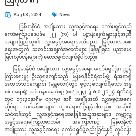
ဩဂုတ် ၈ )
Aug 08 , 2024
News
မြန်မာနိုင်ငံ အမျိုးသား လူ့အခွင့်အရေး ကော်မရှင်သည်
ကော်မရှင်ဥပဒေပုဒ်မ ၂၂ (က) ပါ ပြဋ္ဌာန်း
ချက်များနှင့်အညီ
အများပြည်သူ၏ လူ့အခွင့်အရေးအသိပညာ မြင့်မားလာစေ
ရေးအတွက် သတင်း
အချက်အလက်များ ဖြန့်ချိခြင်း၊ ပညာပေး
ခြင်းလုပ်ငန်းများကို ဆောင်ရွက်လျက်ရှိပါသည်။
မြန်မာနိုင်ငံ အမျိုးသား လူ့အခွင့်အရေး ကော်မရှင်ရုံး၊
ညွှန်
ကြားရေးမှူး
ဦးသူရကျော်သည်
မြန်မာနိုင်ငံရဲတပ်ဖွဲ့၊ ရဲအရာရှိ
အတတ်သင်ကျောင်း
(မန္တလေး)
တွင် ဖွင့်လှစ်လျက်ရှိသော
အမှု
၈-၈-
၂၀၂
၄ ရက်နေ့
စစ်
(အရာရှိ) သင်တန်းအမှတ်စဉ် (၈၀/၂၀၂၄) ၌
တွင်
၀၇း၃၀နာရီမှ ၀၉း၅၀ နာရီ
အချိန်အထိ
လူ့အခွင့်အရေး
ဆိုင်ရာ သင်ခန်းစာများ သွားရောက်ပို့ချခဲ့ပါသည်။
အဆိုပါ
သင်တန်းတွင်
လူ့အခွင့်
အရေးအခြေခံအယူအဆများ၊
ကမ္ဘာ့လူ့
အခွင့်အရေးကြေညာစာတမ်း အကြောင်းနှင့် မြန်မာနိုင်ငံ
အမျိုးသား
လူ့အခွင့်အရေး ကော်မရှင်ဖွဲ့စည်းခြင်းနှင့် လုပ်ငန်း