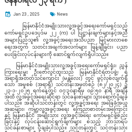
ဇန်နဝါရီလ ၂၃ ရက် )
Jan 23 , 2025
News
မြန်မာနိုင်ငံအမျိုးသားလူ့အခွင့်အရေးကော်မရှင်သည်
ကော်မရှင်ဥပဒေပုဒ်မ ၂၂ (က) ပါ ပြဋ္ဌာန်းချက်များနှင့်အညီ
အများပြည်သူ၏ လူ့အခွင့်အရေးအသိပညာ မြင့်မားလာစေ
ရေးအတွက် သတင်းအချက်အလက်များ ဖြန့်ချိခြင်း၊ ပညာ
ပေးခြင်းလုပ်ငန်းများကို ဆောင်ရွက်လျက်ရှိပါသည်။
မြန်မာနိုင်ငံအမျိုးသားလူ့အခွင့်အရေးကော်မရှင်ရုံး၊
ညွှန်
ကြားရေးမှူး
ဦးဇော်လွင်ထူးသည်
မြန်မာနိုင်ငံရဲတပ်ဖွဲ့၊ ရဲ
အရာရှိအတတ်သင်ကျောင်း (မန္တလေး) တွင်
ဖွင့်လှစ်လျက်ရှိ
သော
အမှုစစ် (အရာရှိ) သင်တန်းအမှတ်စဉ် (၈၂/၂၀၂၄) ၌
၂၃-၁-
၂၀၂၅
ရက်နေ့တွင်
၀၇:၃၀နာရီမှ ၀၉:၅၀ နာရီ အချိန်
အထိ
လူ့အခွင့်အရေးဆိုင်ရာ သင်ခန်းစာများ သွားရောက်ပို့ချခဲ့
ပါသည်။
အဆိုပါသင်တန်းတွင်
လူ့အခွင့်အရေး အခြေခံအယူ
အဆများ၊
ကမ္ဘာ့လူ့အခွင့်အရေး ကြေညာစာတမ်းအကြောင်း
နှင့် မြန်မာနိုင်ငံ အမျိုးသား လူ့အခွင့်အရေး ကော်မရှင်ဖွဲ့စည်း
ခြင်းနှင့် လုပ်ငန်းဆောင်ရွက်ချက်များ စသည့် ဘာသာရပ်
သင်ခန်းစာများ ပို့ချခဲ့ပါသည်။
သင်တန်းတွင် သင်တန်းသား