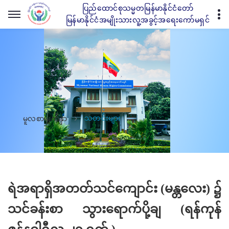
ပြည်ထောင်စုသမ္မတမြန်မာနိုင်ငံတော်
မြန်မာနိုင်ငံအမျိုးသားလူ့အခွင့်အရေးကော်မရှင်
သတင်းများ
မူလစာမျက်နှာ
ရဲအရာရှိအတတ်သင်ကျောင်း (မန္တလေး) ၌
သင်ခန်းစာ သွားရောက်ပို့ချ (ရန်ကုန်