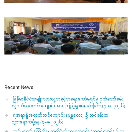
Recent News
မြန်မာနိုင်ငံအမျိုးသားလူ့အခွင့်အရေးကော်မရှင်မှ ငှက်အော်စမ်း
လူငယ်သင်တန်းကျောင်းအား ကြည့်ရှုစစ်ဆေးခြင်း (၇-၈-၂၀၂၆)
ရဲအရာရှိအတတ်သင်ကျောင်း (မန္တလေး) ၌ သင်ခန်းစာ
သွားရောက်ပို့ချ (၇-၈-၂၀၂၆)
တပ်မတော် (ကြည်း) တိုက်ခိုက်ရေးကျောင်း (ဘုရင့်နောင်) ၌ လူ့