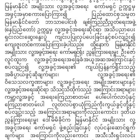
မြန်မာနိုင်ငံ အမျိုးသား လူ့အခွင့်အရေး
ကော်မရှင် ဥက္ကဋ္ဌမှ
အဖွင့်အမှာစကားပြောကြား၍ ပြည်ထောင်စုသမ္မတ
မြန်မာနိုင်ငံတော် ဘာသာ
ပေါင်းစုံ ချစ်ကြည်ညီညွတ်ရေးအဖွဲ့
(‌
နေပြည်တော်
) ဥက္ကဋ္ဌမှ
လူ့အခွင့်အရေးဆိုင်ရာ အသိပညာပေး
ရှင်းလင်းဆွေးနွေးပွဲ ကျင်းပပြုလုပ်ပေးခြင်းနှင့်စပ်လျဥ်း၍
ကျေးဇူးတင်စကားပြောကြားခဲ့ပါသည်။
ထို့နောက် မြန်မာနိုင်ငံ
အမျိုးသား လူ့အခွင့်အရေး ကော်မရှင်ရုံး
ညွှန်ကြားရေးမှူး
ဦးဇော်
လွင်ထူး
က
လူ့အခွင့်အရေးအခြေခံအယူအဆအကြောင်းနှင့်
စပ်လျဉ်း၍ လူ့အခွင့်အရေး၏ ကျယ်ပြန့်နက်ရှိုင်းသည့်
အဓိပ္ပာယ်ဖွင့်ဆိုချက်များ၊ လူ့အခွင့်အရေး၏
ဝိသေသလက္ခဏာများ၊ လူ့အခွင့်အရေး အမျိုးအစားများနှင့်
လူ့အခွင့်အရေးဆိုင်ရာ သိသင့်သိထိုက်သည့် အကြောင်းအရာများ၊
ကမ္ဘာ့လူ့အခွင့် အရေးကြေညာစာတမ်း ပေါ်ပေါက်လာပုံနှင့်
ကြေညာစာတမ်းပါ လွတ်လပ်စွာယုံကြည်ကိုးကွယ်ခွင့်တို့နှင့်
စပ်လျဥ်းသည့် အကြောင်းအရာများကိုလည်းကောင်း၊ ဒုတိယ
ညွှန်ကြားရေးမှူး ဒေါ်မိမိခိုင်က မြန်မာနိုင်ငံ အမျိုးသား
လူ့
အခွင့်အရေး ကော်မရှင် ဖွဲ့စည်းခြင်းနှင့် လုပ်ငန်းဆောင်ရွက်
ချက်များ အကြောင်းကိုလည်းကောင်း
အသီးသီးရှင်းလင်း