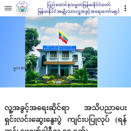
ပြည်ထောင်စုသမ္မတမြန်မာနိုင်ငံတော်
မြန်မာနိုင်ငံအမျိုးသားလူ့အခွင့်အရေးကော်မရှင်
သတင်းများ
မူလစာမျက်နှာ
လူ့အခွင့်အရေးဆိုင်ရာ အသိပညာပေး
ရှင်းလင်းဆွေးနွေးပွဲ ကျင်းပပြုလုပ် (ရန်