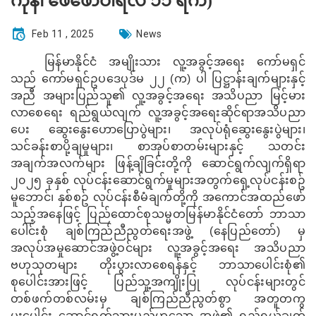
ကုန်၊ ဖေဖော်ဝါရီလ ၁၁ ရက်)
Feb 11 , 2025
News
မြန်မာနိုင်ငံ အမျိုးသား လူ့အခွင့်အရေး ကော်မရှင်
သည် ကော်မရှင်ဥပဒေပုဒ်မ ၂၂ (က) ပါ ပြဋ္ဌာန်းချက်များနှင့်
အညီ အများပြည်သူ၏ လူ့အခွင့်အရေး အသိပညာ မြင့်မား
လာစေရေး ရည်ရွယ်လျက် လူ့အခွင့်အရေးဆိုင်ရာအသိပညာ
ပေး ဆွေးနွေး‌ဟောပြောပွဲများ၊ အလုပ်ရုံဆွေးနွေးပွဲများ၊
သင်ခန်းစာပို့ချမှုများ၊ စာအုပ်စာတမ်းများနှင့် သတင်း
အချက်အလက်များ ဖြန့်ချိခြင်းတို့ကို ဆောင်ရွက်လျက်ရှိရာ
၂၀၂၅ ခုနှစ် လုပ်ငန်းဆောင်ရွက်မှုများအတွက်ရှေ့လုပ်ငန်းစဥ်
မူဘောင်၊ နှစ်စဥ် လုပ်ငန်းစီမံချက်တို့ကို အကောင်အထည်ဖော်
သည့်အနေဖြင့် ပြည်ထောင်စုသမ္မတမြန်မာနိုင်ငံတော် ဘာသာ
ပေါင်းစုံ ချစ်ကြည်ညီညွတ်ရေးအဖွဲ့ (‌နေပြည်တော်) မှ
အလုပ်အမှုဆောင်အဖွဲ့ဝင်များ လူ့အခွင့်အရေး အသိပညာ
ဗဟုသုတများ တိုးပွားလာစေရန်နှင့် ဘာသာပေါင်းစုံ၏
စုပေါင်းအားဖြင့် ပြည်သူ့အကျိုးပြု လုပ်ငန်းများတွင်
တစ်ဖက်တစ်လမ်းမှ ချစ်ကြည်ညီညွတ်စွာ အတူတကွ
ပူးပေါင်း ဆောင်ရွက်သွားမည်ဟူသော အဖွဲ့၏ ရည်ရွယ်ချက်