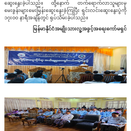
ဆွေးနွေးခဲ့ပါသည်။ ထို့နောက် တက်ရောက်လာသူများမှ
မေးခွန်းများမေးမြန်းဆွေးနွေးခဲ့ကြပြီး ရှင်းလင်းဆွေးနွေးပွဲကို
၁၇း၀၀ နာရီအချိန်တွင် ရုပ်သိမ်းခဲ့ပါသည်။
မြန်မာနိုင်ငံအမျိုးသားလူ့အခွင့်အရေးကော်မရှင်