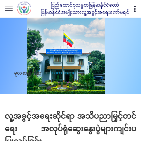
ပြည်ထောင်စုသမ္မတမြန်မာနိုင်ငံတော်
မြန်မာနိုင်ငံအမျိုးသားလူ့အခွင့်အရေးကော်မရှင်
သတင်းများ
မူလစာမျက်နှာ
လူ့အခွင့်အရေးဆိုင်ရာ အသိပညာမြှင့်တင်
ရေး အလုပ်ရုံဆွေးနွေးပွဲများကျင်းပ