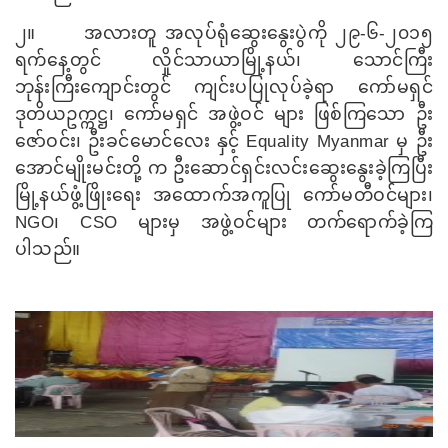
၂။
အလားတူ အလုပ်ရုံဆွေးနွေးပွဲကို ၂၉-၆-၂၀၁၅
ရက်​​နေ့တွင် လှိုင်သာယာမြို့နယ်၊ သောင်ကြီး
ဘုန်းကြီးကျောင်းတွင် ကျင်းပပြုလုပ်ခဲ့ရာ ကော်မရှင်
ဒုတိယဥက္ကဋ္ဌ၊ ကော်မရှင် အဖွဲ့ဝင် များ ဖြစ်ကြသော ဦး
ဇော်ဝင်း၊ ဦးခင်မောင်လေး နှင့်
Equality Myanmar
မှ ဦး
အောင်မျိုးမင်းတို့ က ဦးဆောင်ရှင်းလင်းဆွေးနွေးခဲ့ကြပြီး
မြို့နယ်ဖွံ့ဖြိုးရေး အထောက်အကူပြု ကော်မတီဝင်များ၊
NGO
၊
CSO
များမှ အဖွဲ့ဝင်များ တက်ရောက်ခဲ့ကြ
ပါသည်။