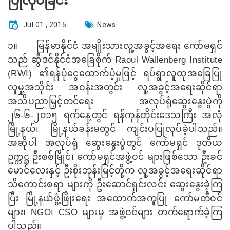
ပြုလုပ်ခြင်း
Jul 01 , 2015
News
၁။
မြန်မာနိုင်ငံ အမျိုးသားလူ့အခွင့်အရေး ကော်မရှင်
သည် ဆွီဒင်နိုင်ငံအခြေစိုက်
Raoul Wallenberg Institute
(RWI)
၏ရန်ပုံငွေထောက်ပံ့မှုဖြင့် ရပ်ရွာလူထုအခြေပြု
လူမှု့အသိုင်း အဝန်းအတွင်း လူ့အခွင့်အရေးဆိုင်ရာ
အသိပညာမြှင့်တင်ရေး အလုပ်ရုံဆွေးနွေးပွဲကို
၂၆-၆-၂၀၁၅ ရက်နေ့တွင် ရန်ကုန်တိုင်းဒေသကြီး အလုံ
မြို့နယ်၊ မြို့နယ်ခန်းမတွင် ကျင်းပပြုလုပ်ခဲ့ပါသည်။
အဆိုပါ အလုပ်ရုံ ဆွေးနွေးပွဲတွင် ကော်မရှင် ဒုတိယ
ဥက္ကဋ္ဌ ဦးစစ်မြိုင်၊ ကော်မရှင်အဖွဲ့ဝင် များဖြစ်သော ဦးခင်
မောင်လေးနှင့် ဦးစိုးဘုန်းမြင့်တို့က လူ့အခွင့်အရေးဆိုင်ရာ
သိကောင်းစရာ များကို ဦးဆောင်ရှင်းလင်း ဆွေးနွေးခဲ့ကြ
ပြီး မြို့နယ်ဖွံ့ဖြိုးရေး အထောက်အကူပြု ကော်မတီဝင်
များ၊
NGO
၊
CSO
များမှ အဖွဲ့ဝင်များ တက်ရောက်ခဲ့ကြ
ပါသည်။