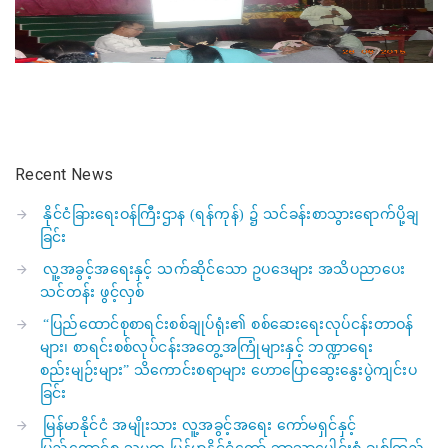
Recent News
နိုင်ငံခြားရေးဝန်ကြီးဌာန (ရန်ကုန်) ၌ သင်ခန်းစာသွားရောက်ပို့ချ
ခြင်း
လူ့အခွင့်အရေးနှင့် သက်ဆိုင်သော ဥပဒေများ အသိပညာပေး
သင်တန်း ဖွင့်လှစ်
“ပြည်ထောင်စုစာရင်းစစ်ချုပ်ရုံး၏ စစ်ဆေးရေးလုပ်ငန်းတာဝန်
များ၊ စာရင်းစစ်လုပ်ငန်းအတွေ့အကြုံများနှင့် ဘဏ္ဍာရေး
စည်းမျဉ်းများ” သိကောင်းစရာများ ဟောပြောဆွေးနွေးပွဲကျင်းပ
ခြင်း
မြန်မာနိုင်ငံ အမျိုးသား လူ့အခွင့်အရေး ကော်မရှင်နှင့်