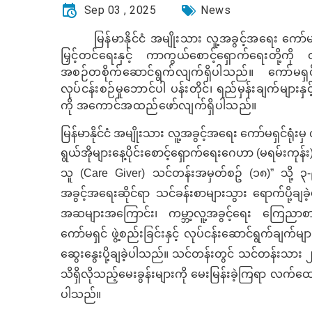
Sep 03 , 2025
News
မြန်မာနိုင်ငံ အမျိုးသား လူ့အခွင့်အရေး ကေ
မြှင့်တင်ရေးနှင့် ကာကွယ်စောင့်ရှောက်ရေးတို့က
အစဉ်တစိုက်ဆောင်ရွက်လျက်ရှိပါသည်။ ကော်မရှ
လုပ်ငန်းစဉ်မူဘောင်ပါ ပန်းတိုင်၊ ရည်မှန်းချက်များနှ
ကို အကောင်အထည်ဖော်လျက်ရှိပါသည်။
မြန်မာနိုင်ငံ အမျိုးသား လူ့အခွင့်အရေး ကော်မရှင်ရု
ရွယ်အိုများနေ့ပိုင်းစောင့်ရှောက်ရေး‌ဂေဟာ (မရမ်းကုန်း) 
သူ
(Care Giver)
သင်တန်းအမှတ်စဥ် (၁၈)” သို့ ၃
အခွင့်အရေးဆိုင်ရာ သင်ခန်းစာများသွား ရောက်ပို့
အဆများအကြောင်း၊ ကမ္ဘာ့လူ့အခွင့်ရေး ကြေညာစာတ
ကော်မရှင် ဖွဲ့စည်းခြင်းနှင့် လုပ်ငန်းဆောင်ရွက်ချက်မျ
ဆွေးနွေးပို့ချခဲ့ပါသည်။ သင်တန်းတွင် သင်တန်းသား ၂
သိရှိလိုသည့်မေးခွန်းများကို မေးမြန်းခဲ့ကြရာ လက်ထ
ပါသည်။