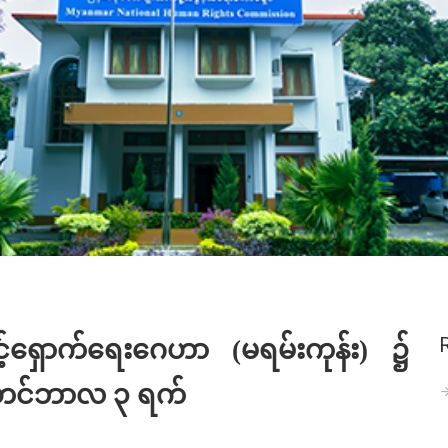
ာင့်ရှောက်ရေး‌ဂေဟာ (မရမ်းကုန်း) ၌
က်တင်ဘာလ ၃ ရက်