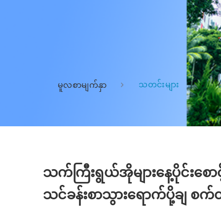
သတင်းများ
မူလစာမျက်နှာ
သက်ကြီးရွယ်အိုများနေ့ပိုင်းစေ
သင်ခန်းစာသွားရောက်ပို့ချ စ