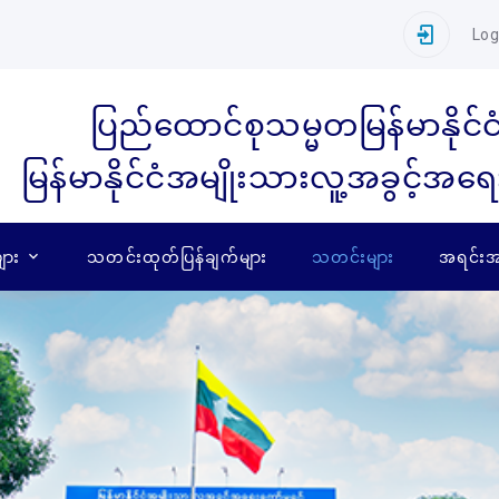
Log
ပြည်ထောင်စုသမ္မတမြန်မာနိုင်င
မြန်မာနိုင်ငံအမျိုးသားလူ့အခွင့်အရ
ျား
သတင်းထုတ်ပြန်ချက်များ
သတင်းများ
အရင်းအမ