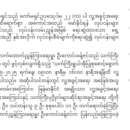
ာ်မရှင်သည် ကော်မရှင်ဥပဒေပုဒ်မ ၂၂
(
က
)
ပါ လူ့အခွင့်အရေး
ို ထိရောက်စွာ အကောင်အထည် ဖော်နိုင်ရန် လုပ်ငန်းများ
င်သည် လုပ်ငန်းလမ်းညွှန်အဖြစ် ရေးဆွဲထားသော ရှေ့
င့်အညီ နှစ်အလိုက် လုပ်ငန်းစီမံချက်ကိုရေးဆွဲ၍ လုပ်ငန်းများ
ံးမှ လက်ထောက်ညွှန်ကြားရေးမှူး ဦးကောင်းခန့်ဇင်သည် သက်ကြီး
တွင် ဖွင့်လှစ်
လျက်ရှိသည့် “သက်ကြီးရွယ်အိုပြုစုစောင့်ရှောက်
-၉-၂၀၂၅ ရက်နေ့၊ ၀၉း၀၀ နာရီမှ ၁၆း၀၀ နာရီအချိန်ထိ လူ့
ချခဲ့ပါသည်။ အဆိုပါသင်တန်းတွင် လူ့အခွင့်အရေး အခြေခံအယူ
မ်းအကြောင်း၊ မြန်မာနိုင်ငံ အမျိုးသား လူ့အခွင့်အရေး
ားအကြောင်းနှင့် သက်ကြီးပုဂ္ဂိုလ်များဆိုင်ရာအခွင့်အရေး တို့ကို
 ဦး၊ သင်တန်းသူ ၉ ဦး စုစု‌ပေါင်း ၁၁ ဦး တက်ရောက်ခဲ့ကြပြီး
ောက်ညွှန်ကြားရေးမှူး ဦးကောင်းခန့်ဇင်က
ပြန်လည်ဖြေကြားခဲ့