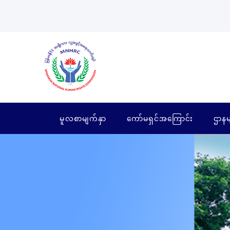
မူလစာမျက်နှာ
ကော်မရှင်အကြောင်း
ဌာနမ