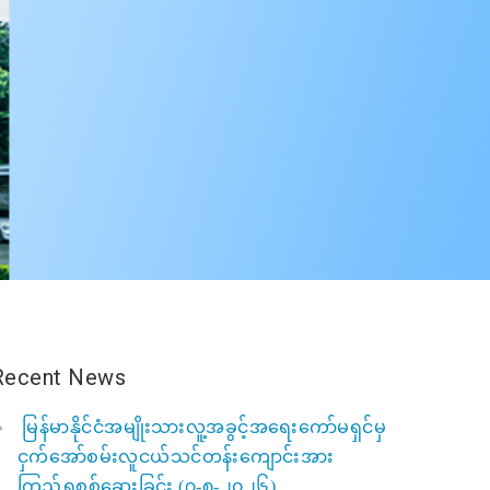
Recent News
မြန်မာနိုင်ငံအမျိုးသားလူ့အခွင့်အရေးကော်မရှင်မှ
ငှက်အော်စမ်းလူငယ်သင်တန်းကျောင်းအား
ကြည့်ရှုစစ်ဆေးခြင်း (၇-၈-၂၀၂၆)