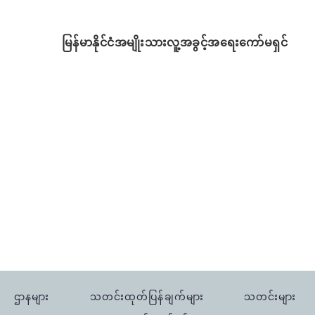
မြန်မာနိုင်ငံအမျိုးသားလူ့အခွင့်အရေးကော်မရှင်
ဌာနများ
သတင်းထုတ်ပြန်ချက်များ
သတင်းများ