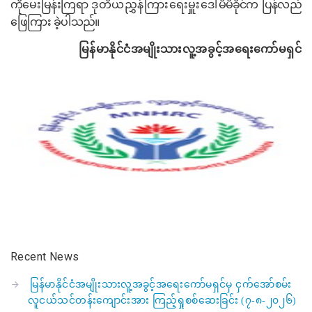
ကိုမေးမြန်းကြရာ
ဒုတိယညွှန်ကြားရေးမှူး
ဒေါ်မိမိခိုင်
က ပြန်လည်
ဖြေကြား ခဲ့ပါသည်။
မြန်မာနိုင်ငံအမျိုးသားလူ့အခွင့်အရေးကော်မရှင်
Recent News
မြန်မာနိုင်ငံအမျိုးသားလူ့အခွင့်အရေးကော်မရှင်မှ ငှက်အော်စမ်း
လူငယ်သင်တန်းကျောင်းအား ကြည့်ရှုစစ်ဆေးခြင်း (၇-၈-၂၀၂၆)