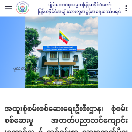
ပြည်ထောင်စုသမ္မတမြန်မာနိုင်ငံတော်
မြန်မာနိုင်ငံအမျိုးသားလူ့အခွင့်အရေးကော်မရှင်
သတင်းများ
မူလစာမျက်နှာ
အထူးစုံစမ်းစစ်ဆေးရေးဦးစီးဌာန၊ စုံစမ်း
စစ်ဆေးမှု အတတ်ပညာသင်ကျောင်း