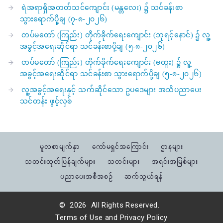
ရဲအရာရှိအတတ်သင်ကျောင်း (မန္တလေး) ၌ သင်ခန်းစာ
သွားရောက်ပို့ချ (၇-၈-၂၀၂၆)
တပ်မတော် (ကြည်း) တိုက်ခိုက်ရေးကျောင်း (ဘုရင့်နောင်) ၌ လူ့
အခွင့်အရေးဆိုင်ရာ သင်ခန်းစာပို့ချ (၅-၈-၂၀၂၆)
တပ်မတော် (ကြည်း) တိုက်ခိုက်ရေးကျောင်း (ဗထူး) ၌ လူ့
အခွင့်အရေးဆိုင်ရာ သင်ခန်းစာ သွားရောက်ပို့ချ (၅-၈-၂၀၂၆)
လူ့အခွင့်အရေးနှင့် သက်ဆိုင်သော ဥပဒေများ အသိပညာပေး
သင်တန်း ဖွင့်လှစ်
မူလစာမျက်နှာ
ကော်မရှင်အကြောင်း
ဌာနများ
သတင်းထုတ်ပြန်ချက်များ
သတင်းများ
အရင်းအမြစ်များ
ပညာပေးအစီအစဉ်
ဆက်သွယ်ရန်
©
2026
All Rights Reserved.
Terms of Use
and
Privacy Policy