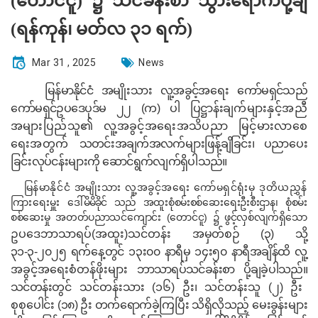
(တောင်ငူ) ၌ သင်ခန်းစာ သွားရောက်ပို့ချ
(ရန်ကုန်၊ မတ်လ ၃၁ ရက်)
Mar 31 , 2025
News
မြန်မာနိုင်ငံ အမျိုးသား လူ့အခွင့်အရေး ကော်မရှင်သည်
ကော်မရှင်ဥပဒေပုဒ်မ ၂၂ (က) ပါ ပြဋ္ဌာန်း
ချက်များနှင့်အညီ
အများပြည်သူ၏ လူ့အခွင့်အရေးအသိပညာ မြင့်မားလာစေ
ရေးအတွက်
သတင်းအချက်အလက်များဖြန့်ချိခြင်း၊ ပညာပေး
ခြင်းလုပ်ငန်းများကို ဆောင်ရွက်လျက်ရှိပါသည်။
မြန်မာနိုင်ငံ အမျိုးသား လူ့အခွင့်အရေး ကော်မရှင်ရုံးမှ
ဒုတိယညွှန်
ကြားရေးမှူး
ဒေါ်မိမိခိုင် သည်
အထူးစုံစမ်းစစ်ဆေးရေးဦးစီးဌာန၊ စုံစမ်း
စစ်ဆေးမှု အတတ်ပညာသင်ကျောင်း
(တောင်ငူ)
၌
ဖွင့်လှစ်လျက်ရှိသော
ဥပဒေဘာသာရပ်(အထူး)သင်တန်း
အမှတ်စဉ် (၃)
သို့
၃၁-၃-၂၀၂၅ ရက်နေ့တွင် ၁၃း၀၀ နာရီမှ ၁၄း၅၀ နာရီအချိန်ထိ
လူ့
အခွင့်အရေးစံတန်ဖိုးများ
ဘာသာရပ်သင်ခန်းစာ ပို့ချခဲ့ပါသည်။
သင်တန်း
တွင် သင်တန်းသား (၁၆) ဦး၊ သင်တန်းသူ (၂) ဦး
စုစု
ပေါင်း (၁၈) ဦး တက်ရောက်ခဲ့ကြပြီး သိရှိလို
သည့် မေးခွန်းများ