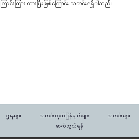
အကြောင်းကြား ထားပြီးဖြစ်ကြောင်း သတင်းရရှိပါသည်။
ဌာနများ
သတင်းထုတ်ပြန်ချက်များ
သတင်းများ
ဆက်သွယ်ရန်