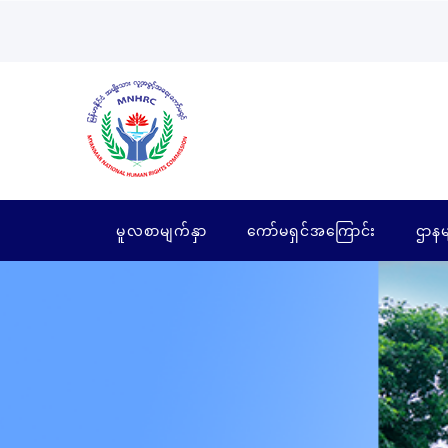
မူလစာမျက်နှာ
ကော်မရှင်အကြောင်း
ဌာနမ