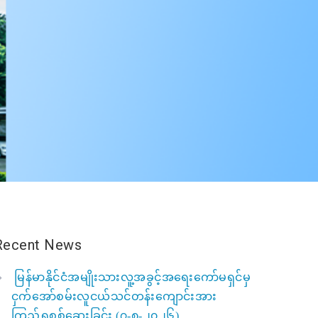
Recent News
မြန်မာနိုင်ငံအမျိုးသားလူ့အခွင့်အရေးကော်မရှင်မှ
ငှက်အော်စမ်းလူငယ်သင်တန်းကျောင်းအား
ကြည့်ရှုစစ်ဆေးခြင်း (၇-၈-၂၀၂၆)