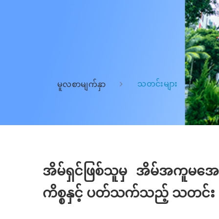
သတင်းများ
မူလစာမျက်နှာ
အိမ်ရှင်ဖြစ်သူမှ အိမ်အကူမအေးအ
ကိစ္စနှင့် ပတ်သက်သည့် သတင်း