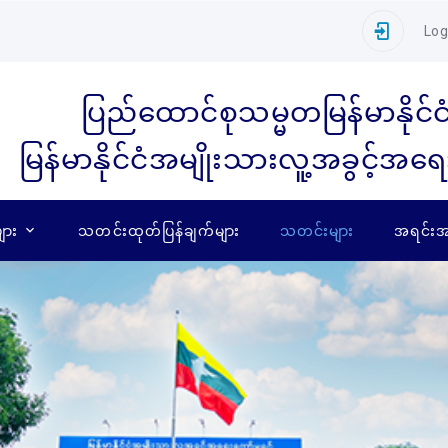
Log
ပြည်ထောင်စုသမ္မတမြန်မာနိုင်င
မြန်မာနိုင်ငံအမျိုးသားလူ့အခွင့်အရ
ျား
သတင်းထုတ်ပြန်ချက်များ
သတင်းများ
အရင်းအမ