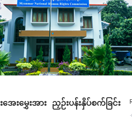
ေးမွှေးအား ညှဉ်းပန်းနှိပ်စက်ခြင်း