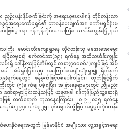
း ညှဉ်းပန်းနှိပ်စက်ခြင်းကို အရေးယူပေးပါရန် တိုင်တန်းလာ
ူ့အခွင့်အရေးကော်မရှင်၏ တာဝန်ပေးချက်အရ ကော်မရှင်ရုံးမှ
းဖြစ်ပွားရာ ရန်ကုန်တိုင်းဒေသကြီး၊ သင်္ဃန်းကျွန်းမြို့နယ်
ေသကြီး၊ မောင်းတီးကျေးရွာနေ တိုင်တန်းသူ မအေးအေးမွှေး
ဧပြီလမှစ၍ စက်တင်ဘာ(၁၉) ရက်နေ့ အထိသင်္ဃန်းကျွန်း
်းရှိ ဒေါ်နီလာမြင့်အိမ်တွင် လစာ(၇ဝဝဝဝိ/-)ကျပ်ဖြင့် အိမ်​
အိမ်ရှင်ဖြစ်သူမှ အကြောင်းအမျိုးမျိုးရှာ၍ ရိုက်နှက်
်နေ့တွင် ဖန်ခွက်ဖြင့်ပစ်ပေါက်ခြင်း၊ တုတ်ဖြင့်ရိုက်
ကြီးတွင် (၅)ချက်ချုပ်ခဲ့ရပြီး၊ အခြားနေရာများတွင် ညိုမည်း
ော ဒဏ်ရာမှာပြင်းထန်သဖြင့် ယခုအခါ ရန်ကုန်ပြည်သူ့ဆေးရုံ
လူနာအဖြစ် တက်ရောက် ကုသနေကြောင်း၊ ၂၀-၉-၂၀၁၅ ရက်နေ့
ပဒေပုဒ်မ၂၉၄၊ ပုဒ်မ၃၂၅၊ ပုဒ်မ၅၀၆တို့ဖြင့် အမှုဖွင့်တိုင်တန်း
ပေးနိုင်ရေးအတွက် မြန်မာနိုင်ငံ အမျိုးသား လူ့အခွင့်အရေး