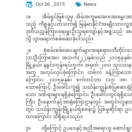
Oct 26 , 2015
News
၁။
အိမ်ရှင်ဖြစ်သူမှ အိမ်​အကူမအေးအေးမွှေးအာ
သည့် ကိစ္စနှင့်ပတ်သက်၍ မြန်မာနိုင်ငံအမျိုးသားလ
ဒုတိယညွှန်ကြားရေးမှူးဦးသူရကျော်နှင့်အဖွဲ့သည် အခင်
သို့ သွားရောက်စစ်ဆေးခဲ့ပါသည်။
၂။
စုံစမ်းစစ်ဆေးချက်များအရဧရာဝတီတိုင်းဒ
(ဘ)ဦးကြာအေး၊ အသက်(၂၂)နှစ်သည် ၂၀၁၅ခုနှစ်၊ 
မြို့နယ်၊ နနွင်းကုန်းရပ်ကွက်၊ အမှတ်-၂၀၁၊ သုဒဿနလမ
အကူ အလုပ်လုပ်ခဲ့ကြောင်း၊ တစ်လ ခန့်ကြာသောအခါ 
ကြောင်း၊ ၂၀၁၅ခုနှစ်၊ စက်တင်ဘာ (၁၇၊ ၁၈၊ ၁၉)ရက
သောကြောင့် ဦးခေါင်းကွဲ၍ သင်္ဃန်းကျွန်းစံပြဆေးရုံ
သော ဒဏ်ရာများရရှိခဲ့ကြောင်း၊ ဦးခေါင်းတွင်ရရှိသ
ကြီး၊ ဦးနှောက်နှင့်အာရုံကြောဌာနတွင် အတွင်း
တွင် သင်္ဃန်းကျွန်းမြို့နယ်ရဲစခန်း၌ ပြစ်မှုဆိုင်ရာ ဥ
ထားကြောင်း သိရှိရပါသည်။
၃။
ထို့ကြောင့် ဥပဒေနှင့်အညီအရေးယူ ဆောင်ရွက်