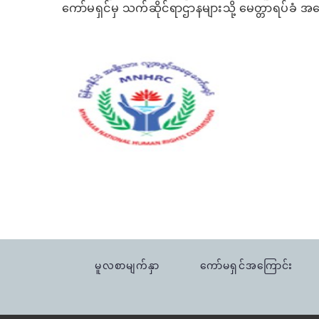
ကော်မရှင်မှ သက်ဆိုင်ရာဌာနများသို့ မေတ္တာရပ်ခံ 
မူလစာမျက်နှာ
ကော်မရှင်အကြောင်း