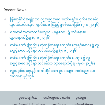
Recent News
မြန်မာနိုင်ငံအမျိုးသားလူ့အခွင့်အရေးကော်မရှင်မှ ငှက်အော်စမ်း
လူငယ်သင်တန်းကျောင်းအား ကြည့်ရှုစစ်ဆေးခြင်း (၇-၈-၂၀၂၆)
ရဲအရာရှိအတတ်သင်ကျောင်း (မန္တလေး) ၌ သင်ခန်းစာ
သွားရောက်ပို့ချ (၇-၈-၂၀၂၆)
တပ်မတော် (ကြည်း) တိုက်ခိုက်ရေးကျောင်း (ဘုရင့်နောင်) ၌ လူ့
အခွင့်အရေးဆိုင်ရာ သင်ခန်းစာပို့ချ (၅-၈-၂၀၂၆)
တပ်မတော် (ကြည်း) တိုက်ခိုက်ရေးကျောင်း (ဗထူး) ၌ လူ့
အခွင့်အရေးဆိုင်ရာ သင်ခန်းစာ သွားရောက်ပို့ချ (၅-၈-၂၀၂၆)
လူ့အခွင့်အရေးနှင့် သက်ဆိုင်သော ဥပဒေများ အသိပညာပေး
သင်တန်း ဖွင့်လှစ်
မူလစာမျက်နှာ
ကော်မရှင်အကြောင်း
ဌာနများ
သတင်းထုတ်ပြန်ချက်များ
သတင်းများ
အရင်းအမြစ်များ