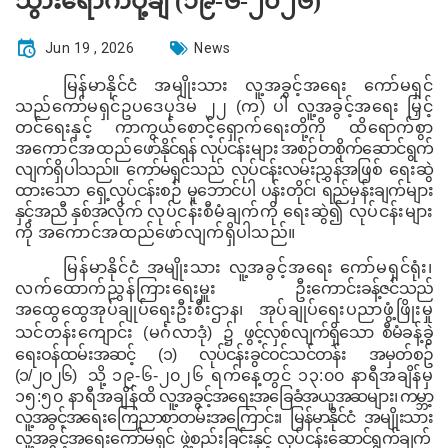
သွားရောက်ပို့ချ (၁၉-၆-၂၀၂၆)
Jun 19 , 2026
News
မြန်မာနိုင်ငံ အမျိုးသား လူ့အခွင့်အရေး ကော်မရှင်
သည်ကော်မရှင်ဥပဒေပုဒ်မ ၂၂ (က) ပါ လူ့အခွင့်အရေး မြှင့်
တင်ရေးနှင့် ကာကွယ်စောင့်ရှောက်ရေးတို့ကို ထိရောက်စွာ
အကောင်အထည်
ဖော်နိုင်ရန် လုပ်ငန်းများ အစဉ်တစိုက်ဆောင်ရွက်
လျက်ရှိပါသည်။ ကော်မရှင်သည် လုပ်ငန်းလမ်းညွှန်
အဖြစ်
ရေးဆွဲ
ထားသော ရှေ့လုပ်ငန်းစဉ် မူဘောင်ပါ ပန်းတိုင်၊ ရည်မှန်းချက်များ
နှင့်အညီ နှစ်အလိုက်
လုပ်ငန်းစီမံချက်ကို ရေးဆွဲ၍ လုပ်ငန်းများ
ကို
အကောင်အထည်ဖော်လျက်ရှိပါသည်။
မြန်မာနိုင်ငံ အမျိုးသား လူ့အခွင့်အရေး ကော်မရှင်ရုံး၊
လက်ထောက်ညွှန်ကြားရေးမှူး
ဦးကောင်းခန့်ဇင်သည်
အထွေထွေအုပ်ချုပ်ရေးဦးစီးဌာန၊ အုပ်ချုပ်ရေးပညာဖွံ့ဖြိုးမှု
သင်တန်းကျောင်း (မင်္ဂလာဒုံ)
၌
ဖွင့်လှစ်လျက်ရှိသော စီမံခန့်ခွဲ
ရေးဝန်ထမ်းအဆင့် (၁) လုပ်ငန်းခွင်ဝင်သင်တန်း
အမှတ်
စဥ်
(၁/၂၀၂၆)
သို့
၁၉
-၆-၂၀၂၆ ရက်နေ့တွင်
၁၃
:
၀၀ နာရီ
အချိန်
မှ
၁၅
:
၅၀ နာရီ
အချိန်
ထိ
လူ့အခွင့်
အရေးအခြေခံအယူအဆများ၊ ကမ္ဘာ့
လူ့အခွင့်အရေးကြေညာစာတမ်းအကြောင်း၊ မြန်မာနိုင်ငံ အမျိုးသား
လူ့အခွင့်အရေးကော်မရှင် ဖွဲ့စည်းခြင်းနှင့် လုပ်ငန်းဆောင်ရွက်ချက်