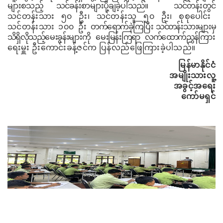
များစသည့် သင်ခန်းစာများပို့ချခဲ့ပါသည်။
သင်တန်းတွင်
သင်တန်းသား
၅၀
ဦး၊ သင်တန်းသူ
၅၀
ဦး၊ စုစုပေါင်း
သင်တန်းသား
၁၀၀
ဦး
တက်ရောက်ခဲ့ကြပြီး သင်တန်းသားများမှ
သိရှိလိုသည့်မေးခွန်းများကို
မေးမြန်းကြရာ လက်ထောက်ညွှန်
ကြား
ရေးမှူး
ဦးကောင်းခန့်ဇင်က ပြန်လည်ဖြေကြားခဲ့ပါသည်။
မြန်မာနိုင်ငံ
အမျိုးသားလူ့
အခွင့်အရေး
ကော်မရှင်