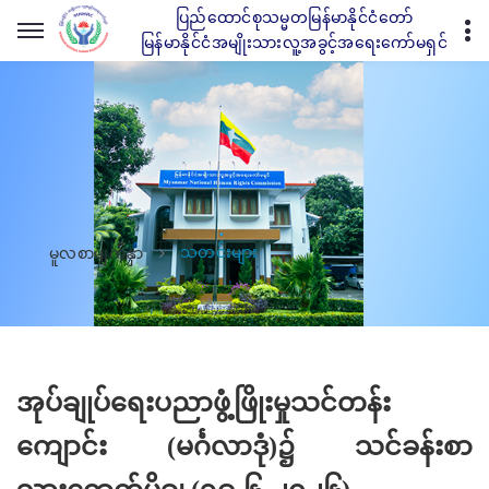
ပြည်ထောင်စုသမ္မတမြန်မာနိုင်ငံတော်
မြန်မာနိုင်ငံအမျိုးသားလူ့အခွင့်အရေးကော်မရှင်
သတင်းများ
မူလစာမျက်နှာ
အုပ်ချုပ်ရေးပညာဖွံ့ဖြိုးမှုသင်တန်း
ကျောင်း (မင်္ဂလာဒုံ)၌ သင်ခန်းစာ