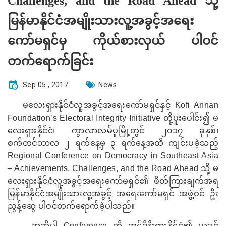
Challenges, and the Road Ahead သို့
မြန်မာနိုင်ငံအမျိုးသားလူ့အခွင့်အရေး
ကော်မရှင်မှ ကိုယ်စားလှယ် ပါဝင်
တက်ရောက်ခြင်း
Sep 05 , 2017
News
မလေးရှားနိုင်ငံလူ့အခွင့်အရေးကော်မရှင်နှင့်
Kofi Annan
Foundation’s Electoral Integrity Initiative
တို့ပူးပေါင်း၍ မ
လေးရှားနိုင်ငံ၊ ကွာလာလမ်ပူမြို့တွင် ၂၀၁၇ ခုနှစ်၊
စက်တင်ဘာလ ၂ ရက်နေ့မှ ၃ ရက်နေ့အထိ ကျင်းပခဲ့သည့်
Regional Conference on Democracy in Southeast Asia
– Achievements, Challenges, and the Road Ahead
သို့ မ
လေးရှားနိုင်ငံလူ့အခွင့်အရေးကော်မရှင်၏ ဖိတ်ကြားချက်အရ
မြန်မာနိုင်ငံအမျိုးသားလူ့အခွင့် အရေးကော်မရှင် အဖွဲ့ဝင် ဦး
ညွန့်ဆွေ ပါဝင်တက်ရောက်ခဲ့ပါသည်။
အဆိုပါ
Conference
ကို အင်ဒိုနီးရှားနိုင်ငံ၏ ယခင်