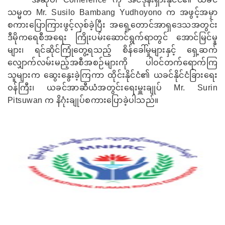
သမ္မတ
Mr. Susilo Bambang Yudhoyono
က အဖွင့်အမှာ
စကားပြောကြားဖွင့်လှစ်ခဲ့ပြီး အရှေ့တောင်အာရှဒေသအတွင်း
ဒီမိုကရေစီအရေး ကြိုးပမ်းဆောင်ရွက်ရာတွင် အောင်မြင်မှု
များ၊ ရင်ဆိုင်ကြုံတွေ့ရသည့် စိန်ခေါ်မှုများနှင့် ရှေ့ဆက်
လျှောက်လမ်းမည့်အစီအစဉ်များကို ပါဝင်တက်ရောက်ကြ
သူများက ဆွေးနွေးခဲ့ကြကာ ထိုင်းနိုင်ငံ၏ ယခင်နိုင်ငံခြားရေး
ဝန်ကြီး၊ ယခင်အာဆီယံအတွင်းရေးမှူးချုပ်
Mr. Surin
Pitsuwan
က နိဂုံးချုပ်စကားပြောခဲ့ပါသည်။