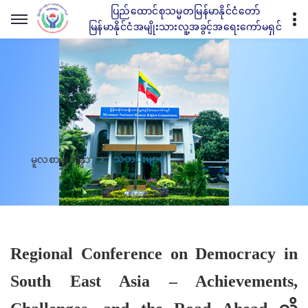
ပြည်ထောင်စုသမ္မတမြန်မာနိုင်ငံတော်
မြန်မာနိုင်ငံအမျိုးသားလူ့အခွင့်အရေးကော်မရှင်
သတင်းများ
မူလစာမျက်နှာ
Regional Conference on Democracy in
South East Asia – Achievements,