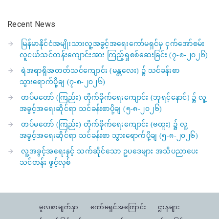
Recent News
မြန်မာနိုင်ငံအမျိုးသားလူ့အခွင့်အရေးကော်မရှင်မှ ငှက်အော်စမ်း
လူငယ်သင်တန်းကျောင်းအား ကြည့်ရှုစစ်ဆေးခြင်း (၇-၈-၂၀၂၆)
ရဲအရာရှိအတတ်သင်ကျောင်း (မန္တလေး) ၌ သင်ခန်းစာ
သွားရောက်ပို့ချ (၇-၈-၂၀၂၆)
တပ်မတော် (ကြည်း) တိုက်ခိုက်ရေးကျောင်း (ဘုရင့်နောင်) ၌ လူ့
အခွင့်အရေးဆိုင်ရာ သင်ခန်းစာပို့ချ (၅-၈-၂၀၂၆)
တပ်မတော် (ကြည်း) တိုက်ခိုက်ရေးကျောင်း (ဗထူး) ၌ လူ့
အခွင့်အရေးဆိုင်ရာ သင်ခန်းစာ သွားရောက်ပို့ချ (၅-၈-၂၀၂၆)
လူ့အခွင့်အရေးနှင့် သက်ဆိုင်သော ဥပဒေများ အသိပညာပေး
သင်တန်း ဖွင့်လှစ်
မူလစာမျက်နှာ
ကော်မရှင်အကြောင်း
ဌာနများ