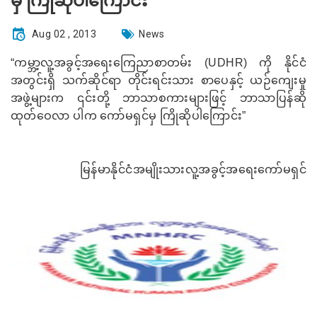
မှ ကြိုဆိုပါကြောင်း
Aug 02 , 2013
News
“
ကမ္ဘာ့လူ့အခွင့်အရေးကြေညာစာတမ်း (
UDHR)
ကို နိုင်ငံ
အတွင်းရှိ သက်ဆိုင်ရာ တိုင်းရင်းသား စာပေနှင့် ယဉ်ကျေးမှု
အဖွဲ့များက ၎င်းတို့ ဘာသာစကားများဖြင့် ဘာသာပြန်ဆို
ထုတ်ဝေလာ ပါက ကော်မရှင်မှ ကြိုဆိုပါကြောင်း”
မြန်မာနိုင်ငံအမျိုးသားလူ့အခွင့်အရေးကော်မရှင်