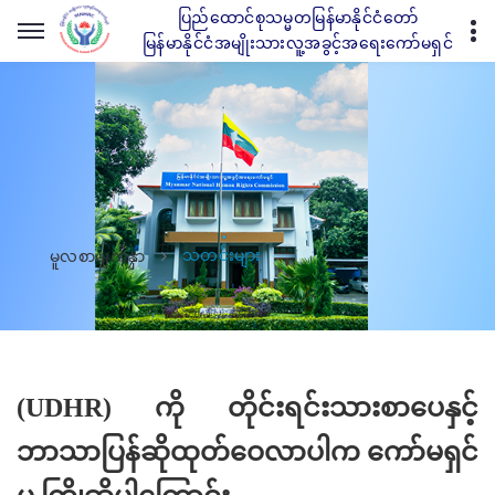
ပြည်ထောင်စုသမ္မတမြန်မာနိုင်ငံတော်
မြန်မာနိုင်ငံအမျိုးသားလူ့အခွင့်အရေးကော်မရှင်
သတင်းများ
မူလစာမျက်နှာ
(UDHR) ကို တိုင်းရင်းသားစာပေနှင့်
ဘာသာပြန်ဆိုထုတ်ဝေလာပါက ကော်မရှင်