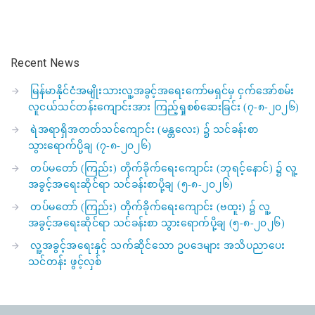
Recent News
မြန်မာနိုင်ငံအမျိုးသားလူ့အခွင့်အရေးကော်မရှင်မှ ငှက်အော်စမ်း
လူငယ်သင်တန်းကျောင်းအား ကြည့်ရှုစစ်ဆေးခြင်း (၇-၈-၂၀၂၆)
ရဲအရာရှိအတတ်သင်ကျောင်း (မန္တလေး) ၌ သင်ခန်းစာ
သွားရောက်ပို့ချ (၇-၈-၂၀၂၆)
တပ်မတော် (ကြည်း) တိုက်ခိုက်ရေးကျောင်း (ဘုရင့်နောင်) ၌ လူ့
အခွင့်အရေးဆိုင်ရာ သင်ခန်းစာပို့ချ (၅-၈-၂၀၂၆)
တပ်မတော် (ကြည်း) တိုက်ခိုက်ရေးကျောင်း (ဗထူး) ၌ လူ့
အခွင့်အရေးဆိုင်ရာ သင်ခန်းစာ သွားရောက်ပို့ချ (၅-၈-၂၀၂၆)
လူ့အခွင့်အရေးနှင့် သက်ဆိုင်သော ဥပဒေများ အသိပညာပေး
သင်တန်း ဖွင့်လှစ်