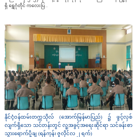
ရှိ ရွှေဂုံတိုင် ကလေးပြ...
နိုင်ငံ့ဝန်ထမ်းတက္ကသိုလ် (အောက်မြန်မာပြည်) ၌ ဖွင့်လှစ်
လျက်ရှိသော သင်တန်းတွင် လူ့အခွင့်အရေးဆိုင်ရာ သင်ခန်းစာ
သွားရောက်ပို့ချ (ရန်ကုန်၊ ဇူလိုင်လ ၂ ရက်)