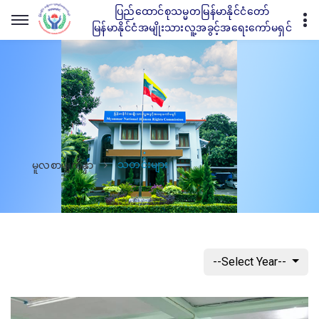
ပြည်ထောင်စုသမ္မတမြန်မာနိုင်ငံတော်
မြန်မာနိုင်ငံအမျိုးသားလူ့အခွင့်အရေးကော်မရှင်
သတင်းများ
မူလစာမျက်နှာ
--Select Year--