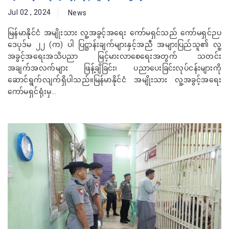
Jul 02 , 2024
News
မြန်မာနိုင်ငံ အမျိုးသား လူ့အခွင့်အရေး ကော်မရှင်သည် ကော်မရှင်ဉပ
ဒေပုဒ်မ ၂၂ (က) ပါ ပြဋ္ဌာန်းချက်များနှင့်အညီ အများပြည်သူ၏ လူ့
အခွင့်အရေးအသိပညာ မြင့်မားလာစေရေးအတွက် သတင်း
အချက်အလက်များ ဖြန့်ချိခြင်း၊ ပညာပေးခြင်းလုပ်ငန်းများကို
ဆောင်ရွက်လျက်ရှိပါသည်။မြန်မာနိုင်ငံ အမျိုးသား လူ့အခွင့်အရေး
ကော်မရှင်ရုံးမှ...