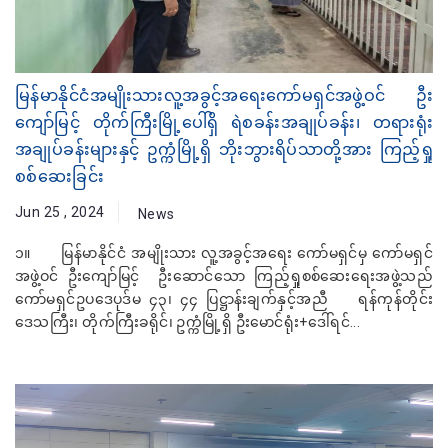
မြန်မာနိုင်ငံအမျိုးသားလူ့အခွင့်အရေးကော်မရှင်အဖွဲ့ဝင် ဦး
ကျော်မြင့် တိုက်ကြီးမြို့ပေါ်ရှိ ရဲစခန်းအချုပ်ခန်း၊ တရားရုံး
အချုပ်ခန်းများနှင့် ဥက္ကံမြို့ရှိ ဘိုးဘွားရိပ်သာတို့အား ကြည့်ရှု
စစ်ဆေးခြင်း
Jun 25 , 2024
News
၁။ မြန်မာနိုင်ငံ အမျိုးသား လူ့အခွင့်အရေး ကော်မရှင်မှ ကော်မရှင်
အဖွဲ့ဝင် ဦးကျော်မြင့် ဦးဆောင်သော ကြည့်ရှုစစ်ဆေးရေးအဖွဲ့သည်
ကော်မရှင်ဥပဒေပုဒ်မ ၄၃၊ ၄၄ ပြဋ္ဌာန်းချက်နှင့်အညီ ရန်ကုန်တိုင်း
ဒေသကြီး၊ တိုက်ကြီးခရိုင်၊ ဥက္ကံမြို့ရှိ ဦးမောင်ရုံး+ဒေါ်ရင်...