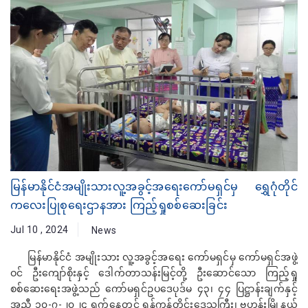
မြန်မာနိုင်ငံအမျိုးသားလူ့အခွင့်အရေးကော်မရှင်မှ ရွှေဂုံတိုင်
ကလေးပြုစုရေးဌာနအား ကြည့်ရှုစစ်ဆေးခြင်း
Jul 10 , 2024
News
မြန်မာနိုင်ငံ အမျိုးသား လူ့အခွင့်အရေး ကော်မရှင်မှ ကော်မရှင်အဖွဲ့
ဝင် ဦးကျော်စိုးနှင့် ဒေါက်တာသန်းမြင့်တို့ ဦးဆောင်သော ကြည့်ရှု
စစ်ဆေးရေးအဖွဲ့သည် ကော်မရှင်ဥပဒေပုဒ်မ ၄၃၊ ၄၄ ပြဋ္ဌာန်းချက်နှင့်
အညီ ၁၀-၇-၂၀၂၄ ရက်နေ့တွင် ရန်ကုန်တိုင်းဒေသကြီး၊ ဗဟန်းမြို့နယ်