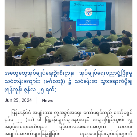
အထွေထွေအုပ်ချုပ်ရေးဦးစီးဌာန၊ အုပ်ချုပ်‌ရေးပညာဖွံ့ဖြိုးမှု
သင်တန်းကျောင်း (မင်္ဂလာဒုံ) ၌ သင်ခန်းစာ သွားရောက်ပို့ချ
(ရန်ကုန်၊ ဇွန်လ ၂၅ ရက်)
Jun 25 , 2024
News
မြန်မာနိုင်ငံ အမျိုးသား လူ့အခွင့်အရေး ကော်မရှင်သည် ကော်မရှင်
ပုဒ်မ ၂၂ (က) ပါ ပြဋ္ဌာန်းချက်များနှင့်အညီ အများပြည်သူ၏ လူ့
အခွင့်အရေးအသိပညာ မြင့်မားလာစေရေးအတွက် သတင်း
အချက်အလက်များဖြန့်ချိခြင်း၊ ပညာပေးခြင်းလုပ်ငန်းများကို