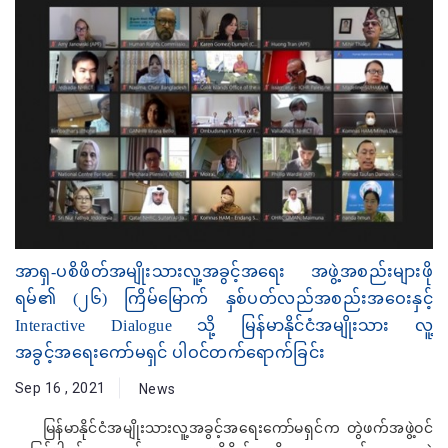
အာရှ-ပစိဖိတ်အမျိုးသားလူ့အခွင့်အရေး အဖွဲ့အစည်းများဖို
ရမ်၏ (၂၆) ကြိမ်မြောက် နှစ်ပတ်လည်အစည်းအဝေးနှင့်
Interactive Dialogue သို့ မြန်မာနိုင်ငံအမျိုးသား လူ့
အခွင့်အရေးကော်မရှင် ပါဝင်တက်ရောက်ခြင်း
Sep 16 , 2021
News
မြန်မာနိုင်ငံအမျိုးသားလူ့အခွင့်အရေးကော်မရှင်က တွဲဖက်အဖွဲ့ဝင်