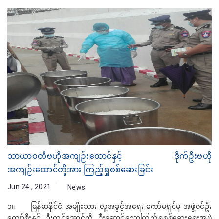
သာယာဝတီဗဟိုအကျဉ်းထောင်နှင့် ဒိုက်ဦးဗဟို
အကျဉ်းထောင်တို့အား ကြည့်ရှုစစ်ဆေးခြင်း
Jun 24 , 2021
News
၁။ မြန်မာနိုင်ငံ အမျိုးသား လူ့အခွင့်အရေး ကော်မရှင်မှ အဖွဲ့ဝင်ဦး
ကျော်စိုးနှင့် ဦးတင်အောင်တို့ ဦးဆောင်သောကြည့်ရှုစစ်ဆေးရေးအဖွဲ့