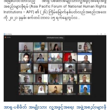
အဖြစ်ပါဝင်ထားသည့် အာရှ-ပစိဖိတ်အမျိုးသားလူ့အခွင့်အရေးအဖွဲ့
အစည်းများဖိုရမ် (Asia Pacific Forum of National Human Rights
Institutions – APF) ၏ (၂၆) ကြိမ်မြောက်နှစ်ပတ်လည်အစည်းအဝေး
ကို ၂၀၂၁ ခုနှစ်၊ စက်တင်ဘာလ ၁၅ ရက်နေ့တွင်လ...
အာရှ-ပစိဖိတ် အမျိုးသား လူ့အခွင့်အရေး အဖွဲ့အစည်းများဖို