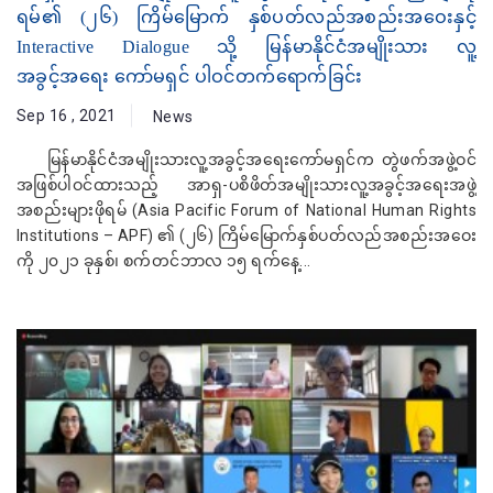
ရမ်၏ (၂၆) ကြိမ်မြောက် နှစ်ပတ်လည်အစည်းအဝေးနှင့်
Interactive Dialogue သို့ မြန်မာနိုင်ငံအမျိုးသား လူ့
အခွင့်အရေး ကော်မရှင် ပါဝင်တက်ရောက်ခြင်း
Sep 16 , 2021
News
မြန်မာနိုင်ငံအမျိုးသားလူ့အခွင့်အရေးကော်မရှင်က တွဲဖက်အဖွဲ့ဝင်
အဖြစ်ပါဝင်ထားသည့် အာရှ-ပစိဖိတ်အမျိုးသားလူ့အခွင့်အရေးအဖွဲ့
အစည်းများဖိုရမ် (Asia Pacific Forum of National Human Rights
Institutions – APF) ၏ (၂၆) ကြိမ်မြောက်နှစ်ပတ်လည်အစည်းအဝေး
ကို ၂၀၂၁ ခုနှစ်၊ စက်တင်ဘာလ ၁၅ ရက်နေ့...