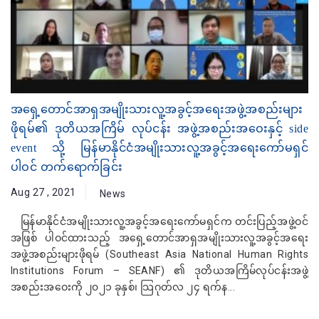
အရှေ့တောင်အာရှအမျိုးသားလူ့အခွင့်အရေးအဖွဲ့အစည်းများ
ဖိုရမ်၏ ဒုတိယအကြိမ် လုပ်ငန်း အဖွဲ့အစည်းအဝေးနှင့် side
event သို့ မြန်မာနိုင်ငံအမျိုးသားလူ့အခွင့်အရေးကော်မရှင်
ပါဝင် တက်ရောက်ခြင်း
Aug 27 , 2021
News
မြန်မာနိုင်ငံအမျိုးသားလူ့အခွင့်အရေးကော်မရှင်က တင်းပြည့်အဖွဲ့ဝင်
အဖြစ် ပါဝင်ထားသည့် အရှေ့တောင်အာရှအမျိုးသားလူ့အခွင့်အရေး
အဖွဲ့အစည်းများဖိုရမ် (Southeast Asia National Human Rights
Institutions Forum – SEANF) ၏ ဒုတိယအကြိမ်လုပ်ငန်းအဖွဲ့
အစည်းအဝေးကို ၂၀၂၁ ခုနှစ်၊ သြဂုတ်လ ၂၄ ရက်န...