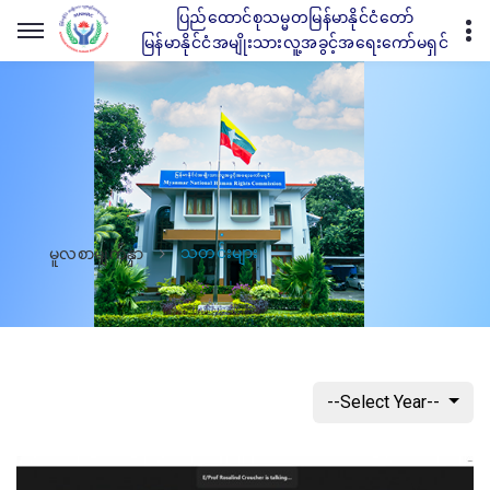
ပြည်ထောင်စုသမ္မတမြန်မာနိုင်ငံတော်
မြန်မာနိုင်ငံအမျိုးသားလူ့အခွင့်အရေးကော်မရှင်
သတင်းများ
မူလစာမျက်နှာ
--Select Year--