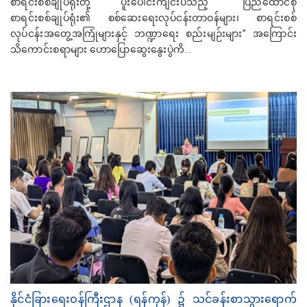
စာရင်းစစ်ချုပ်ရုံးတို့ ပူးပေါင်းကျင်းပသည့် “ပြည်ထောင်စု
စာရင်းစစ်ချုပ်ရုံး၏ စစ်ဆေးရေးလုပ်ငန်းတာဝန်များ၊ စာရင်းစစ်
လုပ်ငန်းအတွေ့အကြုံများနှင့် ဘဏ္ဍာရေး စည်းမျဉ်းများ” အကြောင်း
သိကောင်းစရာများ ဟောပြောဆွေးနွေးပွဲကိ...
နိုင်ငံခြားရေးဝန်ကြီးဌာန (ရန်ကုန်) ၌ သင်ခန်းစာသွားရောက်