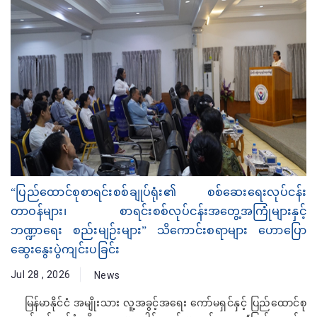
“ပြည်ထောင်စုစာရင်းစစ်ချုပ်ရုံး၏ စစ်ဆေးရေးလုပ်ငန်း
တာဝန်များ၊ စာရင်းစစ်လုပ်ငန်းအတွေ့အကြုံများနှင့်
ဘဏ္ဍာရေး စည်းမျဉ်းများ” သိကောင်းစရာများ ဟောပြော
ဆွေးနွေးပွဲကျင်းပခြင်း
Jul 28 , 2026
News
မြန်မာနိုင်ငံ အမျိုးသား လူ့အခွင့်အရေး ကော်မရှင်နှင့် ပြည်ထောင်စု