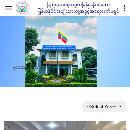
ပြည်ထောင်စုသမ္မတမြန်မာနိုင်ငံတော်
မြန်မာနိုင်ငံအမျိုးသားလူ့အခွင့်အရေးကော်မရှင်
သတင်းများ
မူလစာမျက်နှာ
--Select Year--