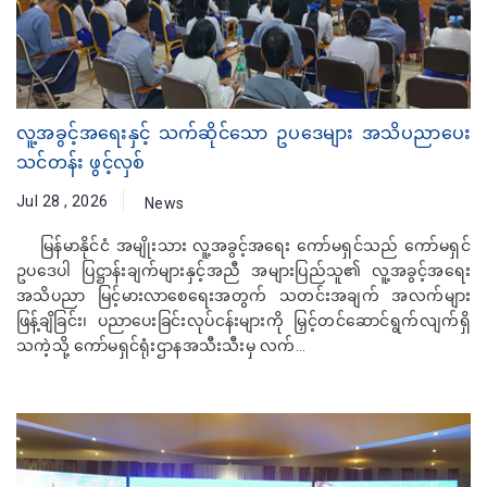
လူ့အခွင့်အရေးနှင့် သက်ဆိုင်သော ဥပဒေများ အသိပညာပေး
သင်တန်း ဖွင့်လှစ်
Jul 28 , 2026
News
မြန်မာနိုင်ငံ အမျိုးသား လူ့အခွင့်အရေး ကော်မရှင်သည် ကော်မရှင်
ဥပဒေပါ ပြဋ္ဌာန်းချက်များနှင့်အညီ အများပြည်သူ၏ လူ့အခွင့်အရေး
အသိပညာ မြင့်မားလာစေရေးအတွက် သတင်းအချက် အလက်များ
ဖြန့်ချိခြင်း၊ ပညာပေးခြင်းလုပ်ငန်းများကို မြှင့်တင်ဆောင်ရွက်လျက်ရှိ
သကဲ့သို့ ကော်မရှင်ရုံးဌာနအသီးသီးမှ လက်...