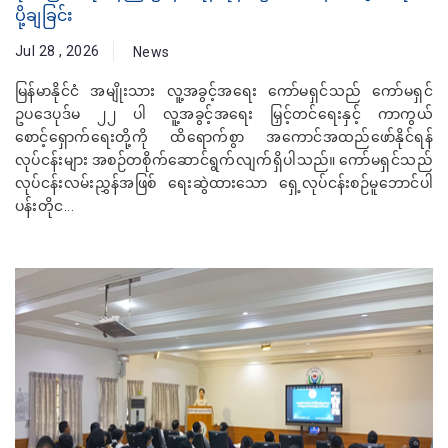
ပို့ချခြင်း
Jul 28 , 2026
News
မြန်မာနိုင်ငံ အမျိုးသား လူ့အခွင့်အရေး ကော်မရှင်သည် ကော်မရှင်
ဥပဒေပုဒ်မ ၂၂ ပါ လူ့အခွင့်အရေး မြှင့်တင်ရေးနှင့် ကာကွယ်
စောင့်ရှောက်ရေးတို့ကို ထိရောက်စွာ အကောင်အထည်ဖော်နိုင်ရန်
လုပ်ငန်းများ အစဉ်တစိုက်ဆောင်ရွက်လျက်ရှိပါသည်။ ကော်မရှင်သည်
လုပ်ငန်းလမ်းညွှန်အဖြစ် ရေးဆွဲထားသော ရှေ့လုပ်ငန်းစဉ်မူဘောင်ပါ
ပန်းတိုင...