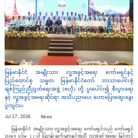
မြန်မာနိုင်ငံ အမျိုးသား လူ့အခွင့်အရေး ကော်မရှင်နှင့်
ပြည်ထောင်စု သမ္မတ မြန်မာနိုင်ငံတော် ဘာသာပေါင်းစုံ
ချစ်ကြည်ညီညွတ်ရေးအဖွဲ့ (ဗဟို) တို့ ပူးပေါင်း၍ စီးပွားရေး
နှင့် လူ့အခွင့်အရေးဆိုင်ရာ အသိပညာပေး ဟောပြောဆွေးနွေး
ပွဲကျင်းပ
Jul 27 , 2026
News
မြန်မာနိုင်ငံ အမျိုးသား လူ့အခွင့်အရေး ကော်မရှင်သည် ကော်မရှင်
ဥပဒေ ပုဒ်မ ၂၂ ပါ ပြဋ္ဌာန်းချက်များနှင့်အညီ လူ့အခွင့်အရေး မြှင့်တင်