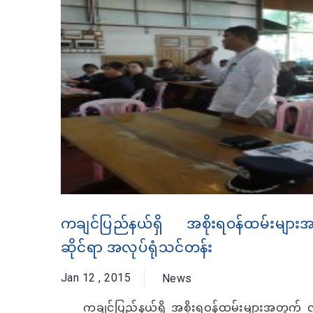
ကချင်ပြည်နယ်ရှိ အစိုးရဝန်ထမ်းမျာ
ဆိုင်ရာ အလုပ်ရုံသင်တန်း
Jan 12 , 2015
News
ကချင်ပြည်နယ်ရှိ အစိုးရဝန်ထမ်းများအတွက် လူ့အ