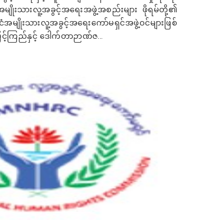
အမျိုးသားလူ့အခွင့်အရေးအဖွဲ့အစည်းများ ဖိုရမ်တို့၏
ံအမျိုးသားလူ့အခွင့်အရေးကော်မရှင်အဖွဲ့ဝင်များဖြစ်
င့်ကြည်နှင့် ဒေါက်တာဉာဏ်ဇ...