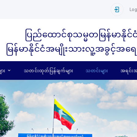
Log
ပြည်ထောင်စုသမ္မတမြန်မာနိုင်င
မြန်မာနိုင်ငံအမျိုးသားလူ့အခွင့်အရ
ျား
သတင်းထုတ်ပြန်ချက်များ
သတင်းများ
အရင်းအမ