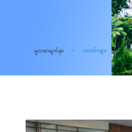
သတင်းများ
မူလစာမျက်နှာ