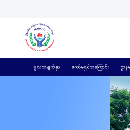
မူလစာမျက်နှာ
ကော်မရှင်အကြောင်း
ဌာနမ