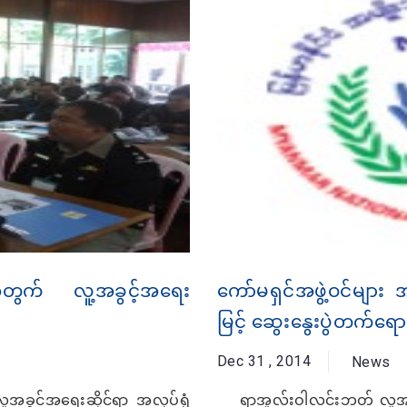
းအတွက် လူ့အခွင့်အရေး
ကော်မရှင်အဖွဲ့ဝင်များ 
မြင့် ဆွေးနွေးပွဲတက်ရော
Dec 31 , 2014
News
ခွင့်အရေးဆိုင်ရာ အလုပ်ရုံ
ရာအူလ်းဝါလင်းဘတ် လူ့အခွင