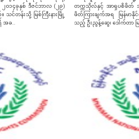
င် ၂၀၁၄ခုနှစ် ဒီဇင်ဘာလ (၂၉)
တက္ကသိုလ်နှင့် အာရှပစိဖိတ် 
င်တန်းသို့ မြစ်ကြီးနားမြို့
ဖိတ်ကြားချက်အရ မြန်မာနိုင်င
ှိ အခ...
သည့် ဦးညွန့်ဆွေ၊ ဒေါက်တာ မြ