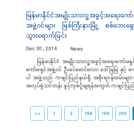
မြန်မာနိုင်ငံအမျိုးသားလူ့အခွင့်အရေးကော်
အဖွဲ့ဝင်များ မြစ်ကြီးနားမြို့ စစ်ဘေးရှေ
သွားရောက်ခြင်း
Dec 30 , 2014
News
မြန်မာနိုင်ငံ အမျိုးသားလူ့အခွင့်အရေးကော်မရှင်
ကော်မရှင်အဖွဲ့ဝင် ဦးခင်မောင်လေး၊ ဒေါ်မြမြ နှင့် က
ပါ အဖွဲ့သည် ကချင်ပြည်နယ်ရှိ အစိုးရဝန်ထမ်းမျာ
အလုပ်ရုံသင်တန်း ဖွင့်လှစ်ပို့ချရန်အတွက် ကချင်ပြည်
<<
1
2
198
199
200