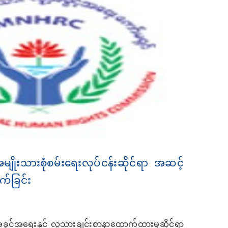
အမျိုးသားစုံစမ်းရေးလုပ်ငန်းဆိုင်ရာ အဆင့်
က်ခြင်း
့်အရေးနှင့် လူသားချင်းစာနာထောက်ထားမှုဆိုင်ရာ