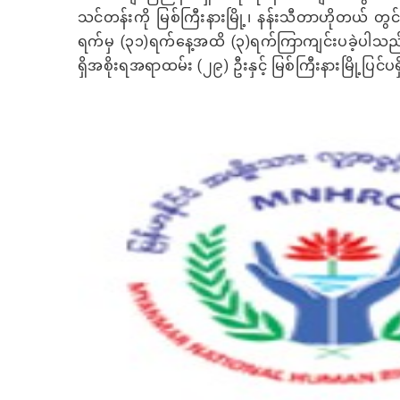
သင်တန်းကို မြစ်ကြီးနားမြို့၊ နန်းသီတာဟိုတယ် တွ
ရက်မှ (၃၁)ရက်နေ့အထိ (၃)ရက်ကြာကျင်းပခဲ့ပါသည်။ သ
ရှိအစိုးရအရာထမ်း (၂၉) ဦးနှင့် မြစ်ကြီးနားမြို့ပြင်ပရ