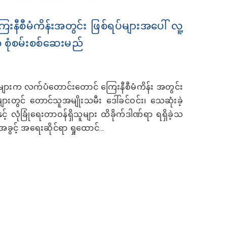
နီစီမံကိန်းအတွင်း ဖြစ်ရပ်များအပေါ် လူ့
 စုံစမ်းစစ်ဆေးမည်
းက လက်ပံတောင်းတောင် ကြေးနီစီမံကိန်း အတွင်း
ားတွင် တောင်သူအမျိုးသမီး ဒေါ်ခင်ဝင်း၊ သေဆုံးခဲ့
့် လုံခြုံရေးတာဝန်ရှိသူများ ထိခိုက်ဒါဏ်ရာ ရရှိခဲ့သ
ွင့် အရေးဆိုင်ရာ ရှုထောင်...