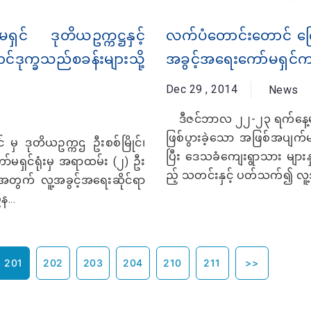
မရှင် ဒုတိယဥက္ကဋ္ဌနှင့်
လက်ပံတောင်းတောင် ကြေး
ာင်ဒုက္ခသည်စခန်းများသို့
အခွင့်အရေးကော်မရှင်က
Dec 29 , 2014
News
ဒီဇင်ဘာလ ၂၂-၂၃ ရက်နေ့မျာ
ဖြစ်ပွားခဲ့သော အဖြစ်အပျက်မျ
 မှ ဒုတိယဥက္ကဌ ဦးစစ်မြိုင်၊
ပြီး ဒေသခံကျေးရွာသား များနှင
ော်မရှင်ရုံးမှ အရာထမ်း (၂) ဦး
ည့် သတင်းနှင့် ပတ်သက်၍ လူ့အခ
းအတွက် လူ့အခွင့်အရေးဆိုင်ရာ
န...
201
202
203
204
210
211
>>