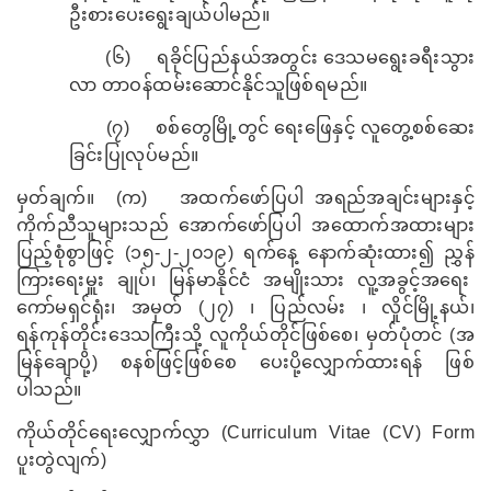
ဦးစားပေးရွေးချယ်ပါမည်။
(
၆)
ရခိုင်ပြည်နယ်အတွင်း ဒေသမရွေးခရီးသွား
လာ တာဝန်ထမ်းဆောင်နိုင်သူဖြစ်ရမည်။
(
၇)
စစ်တွေမြို့တွင် ရေးဖြေနှင့် လူတွေ့စစ်ဆေး
ခြင်းပြုလုပ်မည်။
မှတ်ချက်။
(က)
အထက်ဖော်ပြပါ အရည်အချင်းများနှင့်
ကိုက်ညီသူများသည် အောက်ဖော်ပြပါ အထောက်အထားများ
ပြည့်စုံစွာဖြင့် (၁၅-၂-၂၀၁၉) ရက်နေ့ နောက်ဆုံးထား၍ ညွှန်
ကြားရေးမှူး ချုပ်၊ မြန်မာနိုင်ငံ အမျိုးသား လူ့အခွင့်အရေး
ကော်မရှင်ရုံး၊ အမှတ် (၂၇) ၊ ပြည်လမ်း ၊ လှိုင်မြို့နယ်၊
ရန်ကုန်တိုင်းဒေသကြီးသို့ လူကိုယ်တိုင်ဖြစ်စေ၊ မှတ်ပုံတင် (အ
မြန်ချောပို့) စနစ်ဖြင့်ဖြစ်စေ ပေးပို့လျှောက်ထားရန် ဖြစ်
ပါသည်။
ကိုယ်တိုင်ရေးလျှောက်လွှာ (
Curriculum Vitae (CV) Form
ပူးတွဲလျက်)