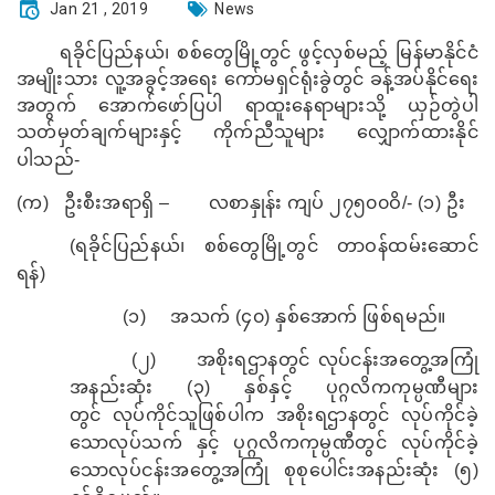
Jan 21 , 2019
News
ရခိုင်ပြည်နယ်၊ စစ်တွေမြို့တွင် ဖွင့်လှစ်မည့် မြန်မာနိုင်ငံ
အမျိုးသား လူ့အခွင့်အရေး ကော်မရှင်ရုံးခွဲတွင် ခန့်အပ်နိုင်ရေး
အတွက် အောက်ဖော်ပြပါ ရာထူးနေရာများသို့ ယှဉ်တွဲပါ
သတ်မှတ်ချက်များနှင့် ကိုက်ညီသူများ လျှောက်ထားနိုင်
ပါသည်-
(
က)
ဦးစီးအရာရှိ –
လစာနှုန်း ကျပ် ၂၇၅၀၀ဝိ/- (၁) ဦး
(
ရခိုင်ပြည်နယ်၊ စစ်တွေမြို့တွင် တာဝန်ထမ်းဆောင်
ရန်)
(
၁)
အသက် (၄၀) နှစ်အောက် ဖြစ်ရမည်။
(
၂)
အစိုးရဌာနတွင် လုပ်ငန်းအတွေ့အကြုံ
အနည်းဆုံး (၃) နှစ်နှင့် ပုဂ္ဂလိကကုမ္ပဏီများ
တွင်
လုပ်ကိုင်သူဖြစ်ပါက အစိုးရဌာနတွင်
လုပ်ကိုင်ခဲ့
သောလုပ်သက် နှင့် ပုဂ္ဂလိကကုမ္ပဏီတွင် လုပ်ကိုင်ခဲ့
သောလုပ်ငန်းအတွေ့အကြုံ စုစုပေါင်းအနည်းဆုံး (၅)