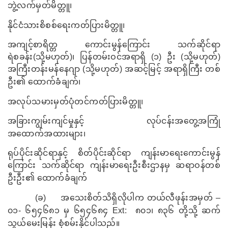
ဘွဲ့လက်မှတ်မိတ္တူ၊
နိုင်ငံသားစိစစ်ရေးကတ်ပြားမိတ္တူ၊
အကျင့်စာရိတ္တ ကောင်းမွန်ကြောင်း သက်ဆိုင်ရာ
ရဲစခန်း(သို့မဟုတ်)၊ ပြန်တမ်းဝင်အရာရှိ (၁) ဦး (သို့မဟုတ်)
အကြီးတန်းမန်နေဂျာ (သို့မဟုတ်) အဆင့်မြင့် အရာရှိကြီး တစ်
ဦး၏ ထောက်ခံချက်၊
အလုပ်သမားမှတ်ပုံတင်ကတ်ပြားမိတ္တူ၊
အခြားကျွမ်းကျင်မှုနှင့် လုပ်ငန်းအတွေ့အကြုံ
အထောက်အထားများ၊
ရုပ်ပိုင်းဆိုင်ရာနှင့် စိတ်ပိုင်းဆိုင်ရာ ကျန်းမာရေးကောင်းမွန်
ကြောင်း သက်ဆိုင်ရာ ကျန်းမာရေးဦးစီးဌာနမှ ဆရာဝန်တစ်
ဦးဦး၏ ထောက်ခံချက်
(
ခ)
အသေးစိတ်သိရှိလိုပါက တယ်လီဖုန်းအမှတ် –
၀၁- ၆၅၄၆၈၁ မှ ၆၅၄၆၈၄
Ext:
၈၀၁၊ ၈၃၆ တို့သို့ ဆက်
သွယ်မေးမြန်း စုံစမ်းနိုင်ပါသည်။