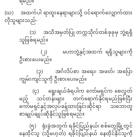
ရမည်။
(
ဃ)
အထက်ပါ ရာထူးနေရာများသို့ ဝင်ရောက်လျှောက်ထား
လိုသူများသည်-
(
၁)
အသိအမှတ်ပြု တက္ကသိုလ်တစ်ခုခုမှ ဘွဲ့ရရှိ
သူဖြစ်ရမည်။
(
၂)
မဟာဘွဲ့နှင့်အထက် ရရှိသူများကို
ဦးစားပေးမည်။
(
၃)
အင်္ဂလိပ်စာ အရေး၊ အဖတ်၊ အပြော
ကျွမ်းကျင်သူကို ဦးစားပေးမည်။
(
၄)
ရွေးချယ်ခံရပါက ကော်မရှင်က စေလွှတ်
မည့် သင်တန်းများ တက်ရောက်နိုင်ရမည်ဖြစ်ပြီး
ကော်မရှင်နှင့်အလုပ်ခန့်ထားခြင်းဆိုင်ရာ
သဘောတူ
စာချုပ်ချုပ်ဆိုနိုင်သူ
ဖြစ်ရမည်။
(
၅)
ရုံးခွဲအတွက် ရခိုင်ပြည်နယ်၊ စစ်တွေမြို့တွင်
နေထိုင်သူ (သို့မဟုတ်) ရခိုင်ပြည်နယ် နေထိုင်နိုင်သူကို