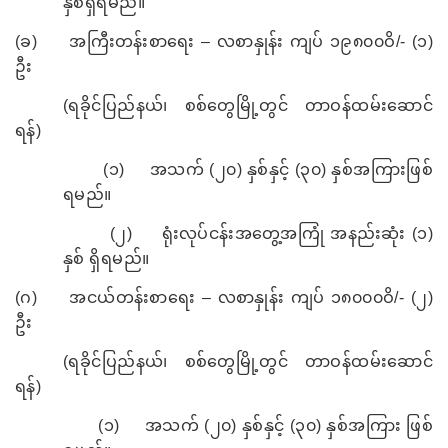
နှစ်ရှိရမည်။
(
ခ)
အကြီးတန်းစာရေး – လစာနှုန်း ကျပ် ၁၉၈၀၀ဝိ/- (၁)
ဦး
(
ရခိုင်ပြည်နယ်၊ စစ်တွေမြို့တွင် တာဝန်ထမ်းဆောင်
ရန်)
(
၁)
အသက် (၂၀) နှစ်နှင့် (၃၀) နှစ်အကြားဖြစ်
ရမည်။
(
၂)
ရုံးလုပ်ငန်းအတွေ့အကြုံ အနည်းဆုံး (၁)
နှစ် ရှိရမည်။
(
ဂ)
အငယ်တန်းစာရေး – လစာနှုန်း ကျပ် ၁၈၀၀၀ဝိ/- (၂)
ဦး
(
ရခိုင်ပြည်နယ်၊ စစ်တွေမြို့တွင် တာဝန်ထမ်းဆောင်
ရန်)
(
၁)
အသက် (၂၀) နှစ်နှင့် (၃၀) နှစ်အကြား ဖြစ်