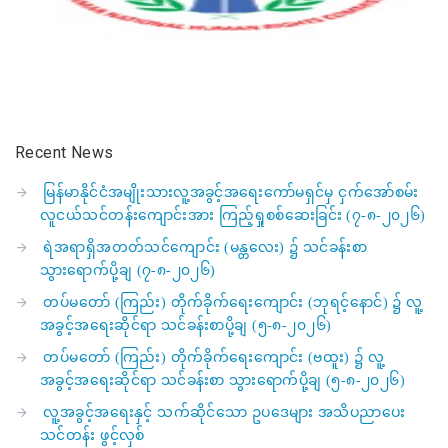
Recent News
မြန်မာနိုင်ငံအမျိုးသားလူ့အခွင့်အရေးကော်မရှင်မှ ငှက်အော်စမ်း
လူငယ်သင်တန်းကျောင်းအား ကြည့်ရှုစစ်ဆေးခြင်း (၇-၈-၂၀၂၆)
ရဲအရာရှိအတတ်သင်ကျောင်း (မန္တလေး) ၌ သင်ခန်းစာ
သွားရောက်ပို့ချ (၇-၈-၂၀၂၆)
တပ်မတော် (ကြည်း) တိုက်ခိုက်ရေးကျောင်း (ဘုရင့်နောင်) ၌ လူ့
အခွင့်အရေးဆိုင်ရာ သင်ခန်းစာပို့ချ (၅-၈-၂၀၂၆)
တပ်မတော် (ကြည်း) တိုက်ခိုက်ရေးကျောင်း (ဗထူး) ၌ လူ့
အခွင့်အရေးဆိုင်ရာ သင်ခန်းစာ သွားရောက်ပို့ချ (၅-၈-၂၀၂၆)
လူ့အခွင့်အရေးနှင့် သက်ဆိုင်သော ဥပဒေများ အသိပညာပေး
သင်တန်း ဖွင့်လှစ်