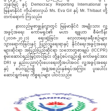
ဘုန်းမြင့် နှင့်
Democracy Reporting International
မှ
မြန်မာနိုင်ငံ ကိုယ်စားလှယ်
Ms. Eva Gil
နှင့်
Mr. Thibaut
တို့
တက်ရောက် ကြသည်။
နားလည်မှုစာချွန်လွှာတွင် မြန်မာနိုင်ငံ အမျိုးသား လူ့
အခွင့်အရေး ကော်မရှင်၏ မဟာ ဗျူဟာ စီမံကိန်း
(၂၀၁၈-၂၀၂၁) ရေးဆွဲခြင်း၊ လေ့လာရေးခရီးစဉ်များ
သွားရောက်ခြင်းနှင့် ပြည်သူ့ရေးရာနှင့် နိုင်ငံရေးအခွင့်အရေး
များဆိုင်ရာ အပြည်ပြည်ဆိုင်ရာ သဘောတူစာချုပ် (
ICCPR)
စွမ်းဆောင်ရည်မြှင့်တင်ခြင်း တို့နှင့်စပ်လျဉ်း၍ ကော်မရှင်အား
DRI
မှ နည်းပညာပံ့ပိုးပေးရေးတို့အပါအဝင် လူ့အခွင့်အရေး
နှင့် စပ်လျဉ်း၍ အဖွဲ့အစည်းနှစ်ရပ်အကြား ပူးပေါင်း
ဆောင်ရွက်ရေး ကိစ္စရပ်များ ပါဝင်သည်။