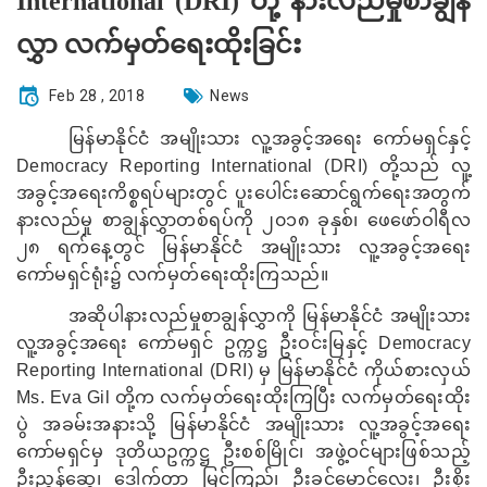
International (DRI) တို့ နားလည်မှုစာချွန်
လွှာ လက်မှတ်ရေးထိုးခြင်း
Feb 28 , 2018
News
မြန်မာနိုင်ငံ အမျိုးသား လူ့အခွင့်အရေး ကော်မရှင်နှင့်
Democracy Reporting International (DRI)
တို့သည် လူ့
အခွင့်အရေးကိစ္စရပ်များတွင် ပူးပေါင်းဆောင်ရွက်ရေးအတွက်
နားလည်မှု စာချွန်လွှာတစ်ရပ်ကို ၂၀၁၈ ခုနှစ်၊ ဖေဖော်ဝါရီလ
၂၈ ရက်နေ့တွင် မြန်မာနိုင်ငံ အမျိုးသား လူ့အခွင့်အရေး
ကော်မရှင်ရုံး၌ လက်မှတ်ရေးထိုးကြသည်။
အဆိုပါနားလည်မှုစာချွန်လွှာကို မြန်မာနိုင်ငံ အမျိုးသား
လူ့အခွင့်အရေး ကော်မရှင် ဥက္ကဋ္ဌ ဦးဝင်းမြနှင့်
Democracy
Reporting International (DRI)
မှ မြန်မာနိုင်ငံ ကိုယ်စားလှယ်
Ms. Eva Gil
တို့က လက်မှတ်ရေးထိုးကြပြီး လက်မှတ်ရေးထိုး
ပွဲ အခမ်းအနားသို့ မြန်မာနိုင်ငံ အမျိုးသား လူ့အခွင့်အရေး
ကော်မရှင်မှ ဒုတိယဥက္ကဋ္ဌ ဦးစစ်မြိုင်၊ အဖွဲ့ဝင်များဖြစ်သည့်
ဦးညွန့်ဆွေ၊ ဒေါက်တာ မြင့်ကြည်၊ ဦးခင်မောင်လေး၊ ဦးစိုး