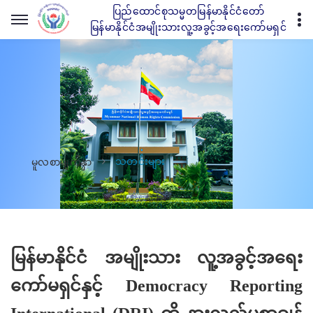
ပြည်ထောင်စုသမ္မတမြန်မာနိုင်ငံတော်
မြန်မာနိုင်ငံအမျိုးသားလူ့အခွင့်အရေးကော်မရှင်
သတင်းများ
မူလစာမျက်နှာ
မြန်မာနိုင်ငံ အမျိုးသား လူ့အခွင့်အရေး
ကော်မရှင်နှင့် Democracy Reporting