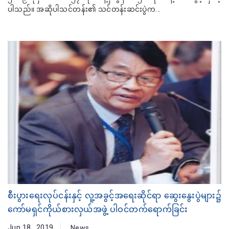
ပါသည်။ အဆိုပါသင်တန်း၏ သင်တန်းဆင်းပွဲက...
စီးပွားရေးလုပ်ငန်းနှင့် လူ့အခွင့်အရေးဆိုင်ရာ ဆွေးနွေးပွဲများ၌
ကော်မရှင်ကိုယ်စားလှယ်အဖွဲ့ ပါဝင်တက်ရောက်ခြင်း
Jun 18 , 2019
News