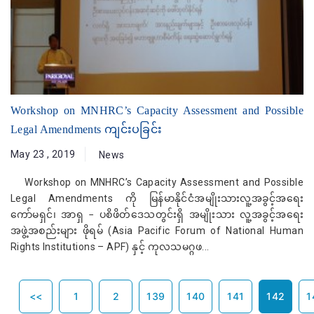
Workshop on MNHRC’s Capacity Assessment and Possible
Legal Amendments ကျင်းပခြင်း
May 23 , 2019
News
Workshop on MNHRC’s Capacity Assessment and Possible
Legal Amendments ကို မြန်မာနိုင်ငံအမျိုးသားလူ့အခွင့်အရေး
ကော်မရှင်၊ အာရှ − ပစိဖိတ်ဒေသတွင်းရှိ အမျိုးသား လူ့အခွင့်အရေး
အဖွဲ့အစည်းများ ဖိုရမ် (Asia Pacific Forum of National Human
Rights Institutions – APF) နှင့် ကုလသမဂ္ဂဖ...
← Previous
<<
1
2
139
140
141
142
1