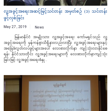
လူ့အခွင့်အရေးအဆင့်မြင့်သင်တန်း အမှတ်စဉ် (၁) သင်တန်း
ဖွင့်လှစ်ခြင်း
May 27 , 2019
News
မြန်မာနိုင်ငံ အမျိုးသား လူ့အခွင့်အရေး ကော်မရှင်သည် လူ့
အခွင့်အရေးကို မှန်ကန်စွာသိရှိနားလည်လာပြီး လူ့အခွင့်အရေးများနှင့်
အခြေခံလွတ်လပ်ခွင့်များအပေါ် လေးစားလိုက်နာ ကျင့်သုံးလာနိုင်စေ
ရန်၊ နိုင်ငံသားတိုင်း လူ့အခွင့်အရေးများကို လေးစားလိုက်နာကျင့်သုံး
ခြင်းဖြင့် လူ့အခွင့်အရေးစံနှု...