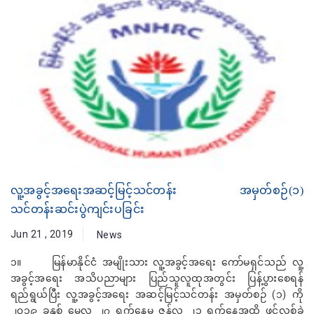
လူ့အခွင့်အရေးအဆင့်မြင့်သင်တန်း အမှတ်စဉ်(၁)
သင်တန်းဆင်းပွဲကျင်းပခြင်း
Jun 21 , 2019
News
၁။ မြန်မာနိုင်ငံ အမျိုးသား လူ့အခွင့်အရေး ကော်မရှင်သည် လူ့
အခွင့်အရေး အသိပညာများ ပြည်သူလူထုအတွင်း ပြန့်ပွားစေရန်
ရည်ရွယ်ပြီး လူ့အခွင့်အရေး အဆင့်မြင့်သင်တန်း အမှတ်စဉ် (၁) ကို
၂၀၁၉ ခုနှစ် မေလ ၂၇ ရက်နေ့မှ ဇွန်လ ၂၁ ရက်နေ့အထိ ဖွင့်လှစ်ခဲ့