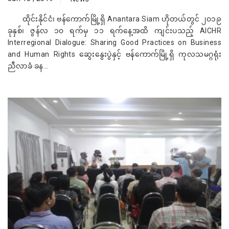
ထိုင်းနိုင်ငံ၊ ဗန်ကောက်မြို့ရှိ Anantara Siam ဟိုတယ်တွင် ၂၀၁၉
ခုနှစ်၊ ဇွန်လ ၁၀ ရက်မှ ၁၁ ရက်နေ့အထိ ကျင်းပသည့် AICHR
Interregional Dialogue: Sharing Good Practices on Business
and Human Rights ​ဆွေးနွေးပွဲနှင့် ဗန်ကောက်မြို့ရှိ ကုလသမဂ္ဂရုံး
ညီလာခံ ခန...