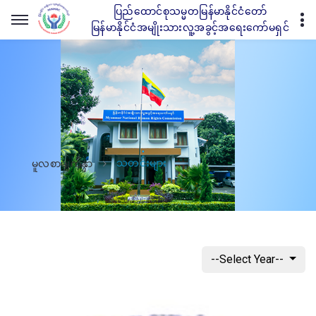
ပြည်ထောင်စုသမ္မတမြန်မာနိုင်ငံတော်
မြန်မာနိုင်ငံအမျိုးသားလူ့အခွင့်အရေးကော်မရှင်
သတင်းများ
မူလစာမျက်နှာ
--Select Year--