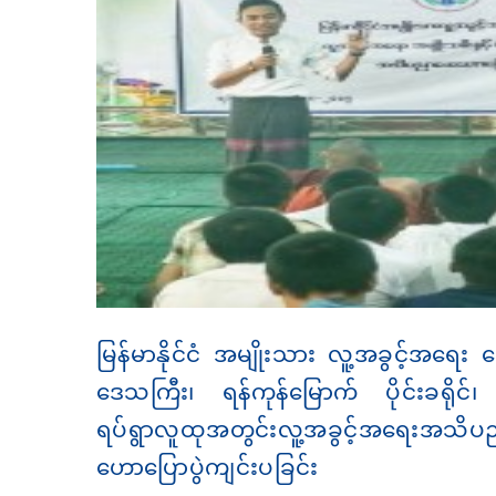
မြန်မာနိုင်ငံ အမျိုးသား လူ့အခွင့်အရေး က
ဒေသကြီး၊ ရန်ကုန်မြောက် ပိုင်းခရိုင်၊ 
ရပ်ရွာလူထုအတွင်းလူ့အခွင့်အရေးအသိပညာ
ဟောပြောပွဲကျင်းပခြင်း