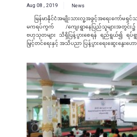
Aug 08 , 2019
News
မြန်မာနိုင်ငံအမျိုးသားလူ့အခွင့်အရေးကော်မရှင်သ
မကရပ်ကွက် /ကျေးရွာနေပြည်သူများအတွင်း
ဗဟုသုတများ သိရှိပြန့်ပွားစေရန် ရည်ရွယ်၍ ရပ်ရ
မြှင့်တင်ရေးနှင့် အသိပညာ ပြန့်ပွားရေးဆွေးနွေးဟောပ