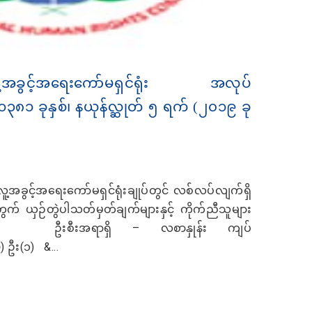
သားလူ့အခွင့်အရေးကော်မရှင်ရုံး အလုပ်
 ၁၃၈၁ ခုနှစ်၊ နယုန်လ္ဆုတ် ၅ ရက် (၂၀၁၉ ခု
့အခွင့်အရေးကော်မရှင်ရုံးချုပ်တွင် လစ်လပ်လျက်ရှိ
် ယှဉ်တွဲပါသတ်မှတ်ချက်များနှင့် ကိုက်ညီသူများ
်-(က) ဦးစီးအရာရှိ – လစာနှုန်း ကျပ်
 ဦး(၁) &...