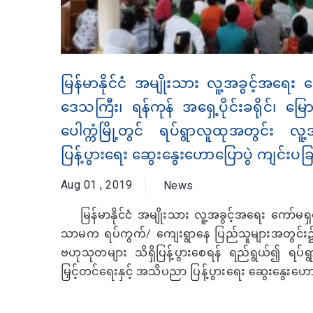
မြန်မာနိုင်ငံ အမျိုးသား လူ့အခွင့်အရေး က
ဒေသကြီး၊ ရန်ကုန် အရှေ့ပိုင်းခရိုင်၊ မြေ
ပေါက္ကံမြို့တွင် ရပ်ရွာလူထုအတွင်း 
ပြန့်ပွားရေး ဆွေးနွေးဟောပြောပွဲ ကျင်းပခြ
Aug 01 , 2019
News
မြန်မာနိုင်ငံ အမျိုးသား လူ့အခွင့်အရေး ကော်မရှင
သာမက ရပ်ကွက်/ ကျေးရွာနေ ပြည်သူများအတွင်း
ဗဟုသုတများ သိရှိပြန့်ပွားစေရန် ရည်ရွယ်၍ ရပ်ရ
မြှင့်တင်ရေးနှင့် အသိပညာ ပြန့်ပွားရေး ဆွေးနွေးဟောပြ