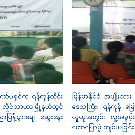
ော်မရှင်က ရန်ကုန်တိုင်း
မြန်မာနိုင်ငံ အမျိုးသာ
လှိုင်သာယာမြို့နယ်တွင်
ဒေသကြီး၊ ရန်ကုန် မြောက်
ပြန့်ပွားရေး ဆွေးနွေး
လူထုအတွင်း လူ့အခွင့
ဟောပြောပွဲ ကျင်းပခြင်း