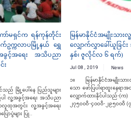
ော်မရှင်က ရန်ကုန်တိုင်း
မြန်မာနိုင်ငံအမျိုး
ာက်ဥက္ကလာပမြို့နယ် ရွှေ
လျှောက်လွှာခေါ်ယူခြင်း
လူ့အခွင့်အရေး အသိပညာ
နှစ်၊ ဇူလိုင်လ ၆ ရက်)
င်း
Jul 08 , 2019
News
၁။ မြန်မာနိုင်ငံအမျိုးသားလူ
သော ဖော်ပြပါရာထူးနေရာအတွက
်သည် မြို့ပေါ်နေ ပြည်သူများ
လျှောက်ထားနိုင်ပါသည
၌ပါ လူ့အခွင့်အရေး အသိပညာ
၂၇၅၀၀ဝိ-၄၀၀ဝိ-၂၉၅၀၀ဝိ (၇)
ွာလူထုအတွင်း လူ့အခွင့်အရေး
ောပွဲများ ပြု...