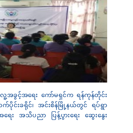
း လူ့အခွင့်အရေး ကော်မရှင်က ရန်ကုန်တိုင်း
ပိုင်းခရိုင်၊ အင်းစိန်မြို့နယ်တွင် ရပ်ရွာ
်အရေး အသိပညာ ပြန့်ပွားရေး ဆွေးနွေး