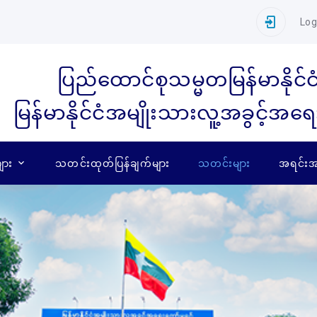
Log
ပြည်ထောင်စုသမ္မတမြန်မာနိုင်င
မြန်မာနိုင်ငံအမျိုးသားလူ့အခွင့်အရ
ျား
သတင်းထုတ်ပြန်ချက်များ
သတင်းများ
အရင်းအမ