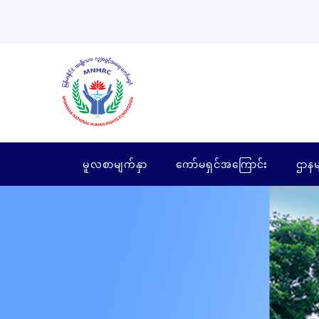
မူလစာမျက်နှာ
ကော်မရှင်အကြောင်း
ဌာနမ