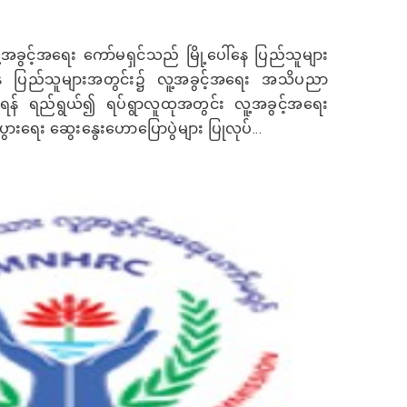
့အခွင့်အရေး ကော်မရှင်သည် မြို့ပေါ်နေ ပြည်သူများ
 ပြည်သူများအတွင်း၌ လူ့အခွင့်အရေး အသိပညာ
စေရန် ရည်ရွယ်၍ ရပ်ရွာလူထုအတွင်း လူ့အခွင့်အရေး
ပွားရေး ဆွေးနွေးဟောပြောပွဲများ ပြုလုပ်...