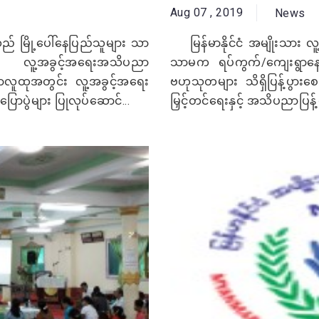
Aug 07 , 2019
News
ည် မြို့ပေါ်နေပြည်သူများ သာ
မြန်မာနိုင်ငံ အမျိုးသား လူ
၌ လူ့အခွင့်အရေးအသိပညာ
သာမက ရပ်ကွက်/ကျေးရွာနေ
ွာလူထုအတွင်း လူ့အခွင့်အရေး
ဗဟုသုတများ သိရှိပြန့်ပွား
ြောပွဲများ ပြုလုပ်ဆောင်...
မြှင့်တင်ရေးနှင့် အသိပညာပြန့်