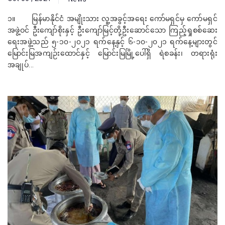
၁။ မြန်မာနိုင်ငံ အမျိုးသား လူ့အခွင့်အရေး ကော်မရှင်မှ ကော်မရှင်
အဖွဲ့ဝင် ဦးကျော်စိုးနှင့် ဦးကျော်မြင့်တို့ဦးဆောင်သော ကြည့်ရှုစစ်ဆေး
ရေးအဖွဲ့သည် ၅-၁၀-၂၀၂၁ ရက်နေ့နှင့် ၆-၁၀-၂၀၂၁ ရက်နေ့များတွင်
မြောင်းမြအကျဉ်းထောင်နှင့် မြောင်းမြမြို့ပေါ်ရှိ ရဲစခန်း၊ တရားရုံး
အချုပ်...