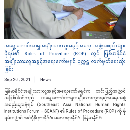
အရှေ့တောင်အာရှအမျိုးသားလူ့အခွင့်အရေး အဖွဲ့အစည်းများ
ဖိုရမ်၏ Rules of Procedure (ROP) တွင် မြန်မာနိုင်ငံ
အမျိုးသားလူ့အခွင့်အရေးကော်မရှင် ဥက္ကဋ္ဌ လက်မှတ်ရေးထိုး
ခြင်း
Sep 20 , 2021
News
မြန်မာနိုင်ငံအမျိုးသားလူ့အခွင့်အရေးကော်မရှင်က တင်းပြည့်အဖွဲ့ဝင်
အဖြစ်ပါဝင်သည့် အရှေ့တောင်အာရှအမျိုးသားလူ့အခွင့်အရေးအဖွဲ့
အစည်းများဖိုရမ် (Southeast Asia National Human Rights
Institutions Forum – SEANF) ၏ Rules of Procedure (ROP) ကို ဖို
ရမ်အဖွဲ့ဝင် အင်ဒိုနီးရှားနိုင်ငံ၊ မလေးရှားနိုင်ငံ၊ မြန်မာနိုင်ငံ၊...