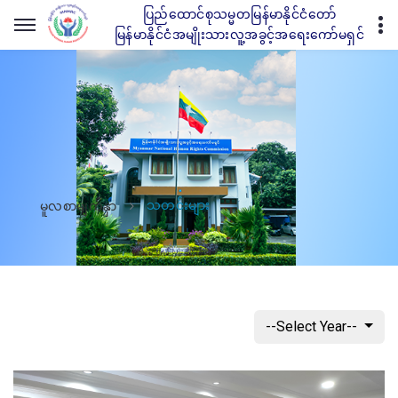
ပြည်ထောင်စုသမ္မတမြန်မာနိုင်ငံတော်
မြန်မာနိုင်ငံအမျိုးသားလူ့အခွင့်အရေးကော်မရှင်
သတင်းများ
မူလစာမျက်နှာ
--Select Year--