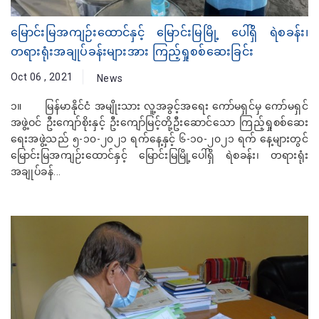
မြောင်းမြအကျဉ်းထောင်နှင့် မြောင်းမြမြို့ ပေါ်ရှိ ရဲစခန်း၊
တရားရုံးအချုပ်ခန်းများအား ကြည့်ရှုစစ်ဆေးခြင်း
Oct 06 , 2021
News
၁။ မြန်မာနိုင်ငံ အမျိုးသား လူ့အခွင့်အရေး ကော်မရှင်မှ ကော်မရှင်
အဖွဲ့ဝင် ဦးကျော်စိုးနှင့် ဦးကျော်မြင့်တို့ဦးဆောင်သော ကြည့်ရှုစစ်ဆေး
ရေးအဖွဲ့သည် ၅-၁၀-၂၀၂၁ ရက်နေ့နှင့် ၆-၁၀-၂၀၂၁ ရက် နေ့များတွင်
မြောင်းမြအကျဉ်းထောင်နှင့် မြောင်းမြမြို့ပေါ်ရှိ ရဲစခန်း၊ တရားရုံး
အချုပ်ခန်...