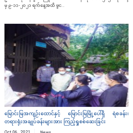
မှ ၉-၁၁-၂၀၂၁ ရက်နေ့အထိ ဖွင...
မြောင်းမြအကျဉ်းထောင်နှင့် မြောင်းမြမြို့ပေါ်ရှိ ရဲစခန်း၊
တရားရုံးအချုပ်ခန်းများအား ကြည့်ရှုစစ်ဆေးခြင်း
Oct 06 , 2021
News