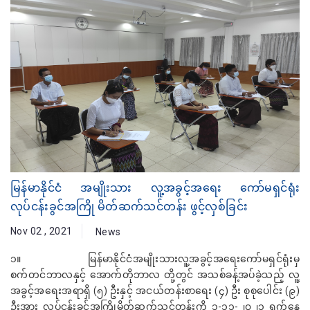
မြန်မာနိုင်ငံ အမျိုးသား လူ့အခွင့်အရေး ကော်မရှင်ရုံး
လုပ်ငန်းခွင်အကြို မိတ်ဆက်သင်တန်း ဖွင့်လှစ်ခြင်း
Nov 02 , 2021
News
၁။ မြန်မာနိုင်ငံအမျိုးသားလူ့အခွင့်အရေးကော်မရှင်ရုံးမှ
စက်တင်ဘာလနှင့် အောက်တိုဘာလ တို့တွင် အသစ်ခန့်အပ်ခဲ့သည့် လူ့
အခွင့်အရေးအရာရှိ (၅) ဦးနှင့် အငယ်တန်းစာရေး (၄) ဦး စုစုပေါင်း (၉)
ဦးအား လုပ်ငန်းခွင်အကြိုမိတ်ဆက်သင်တန်းကို ၁-၁၁-၂၀၂၁ ရက်နေ့