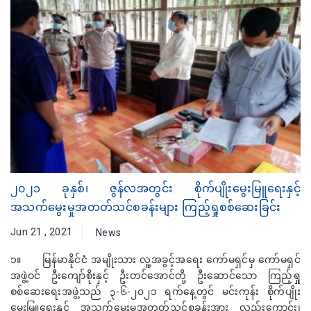
၂၀၂၁ ခုနှစ်၊ ဇွန်လအတွင်း စိုက်ပျိုးမွေးမြူရေးနှင့်
အသက်မွေးမှုအတတ်သင်စခန်းများ ကြည့်ရှုစစ်ဆေးခြင်း
Jun 21 , 2021
News
၁။ မြန်မာနိုင်ငံ အမျိုးသား လူ့အခွင့်အရေး ကော်မရှင်မှ ကော်မရှင်
အဖွဲ့ဝင် ဦးကျော်စိုးနှင့် ဦးတင်အောင်တို့ ဦးဆောင်သော ကြည့်ရှု
စစ်ဆေးရေးအဖွဲ့သည် ၃-၆-၂၀၂၁ ရက်နေ့တွင် မင်းကုန်း စိုက်ပျိုး
မွေးမြူရေးနှင့် အသက်မွေးမှုအတတ်သင်စခန်းအား လည်းကောင်း၊