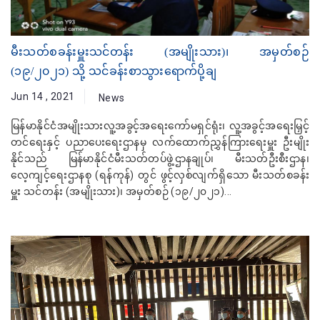
မီးသတ်စခန်းမှူးသင်တန်း (အမျိုးသား)၊ အမှတ်စဉ်
(၁၉/၂၀၂၁) သို့ သင်ခန်းစာသွားရောက်ပို့ချ
Jun 14 , 2021
News
မြန်မာနိုင်ငံအမျိုးသားလူ့အခွင့်အရေးကော်မရှင်ရုံး၊ လူ့အခွင့်အရေးမြှင့်
တင်ရေးနှင့် ပညာပေးရေးဌာနမှ လက်ထောက်ညွှန်ကြားရေးမှူး ဦးမျိုး
နိုင်သည် မြန်မာနိုင်ငံမီးသတ်တပ်ဖွဲ့ဌာနချုပ်၊ မီးသတ်ဦးစီးဌာန၊
လေ့ကျင့်ရေးဌာနစု (ရန်ကုန်) တွင် ဖွင့်လှစ်လျက်ရှိသော မီးသတ်စခန်း
မှူး သင်တန်း (အမျိုးသား)၊ အမှတ်စဉ် (၁၉/၂၀၂၁)...