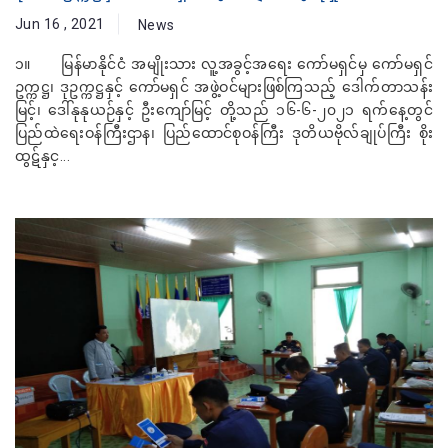
Jun 16 , 2021
News
၁။ မြန်မာနိုင်ငံ အမျိုးသား လူ့အခွင့်အရေး ကော်မရှင်မှ ကော်မရှင်
ဥက္ကဋ္ဌ၊ ဒုဥက္ကဋ္ဌနှင့် ကော်မရှင် အဖွဲ့ဝင်များဖြစ်ကြသည့် ဒေါက်တာသန်း
မြင့်၊ ဒေါ်နုနုယဉ်နှင့် ဦးကျော်မြင့် တို့သည် ၁၆-၆-၂၀၂၁ ရက်နေ့တွင်
ပြည်ထဲရေးဝန်ကြီးဌာန၊ ပြည်ထောင်စုဝန်ကြီး ဒုတိယဗိုလ်ချုပ်ကြီး စိုး
ထွဋ်နှင့...