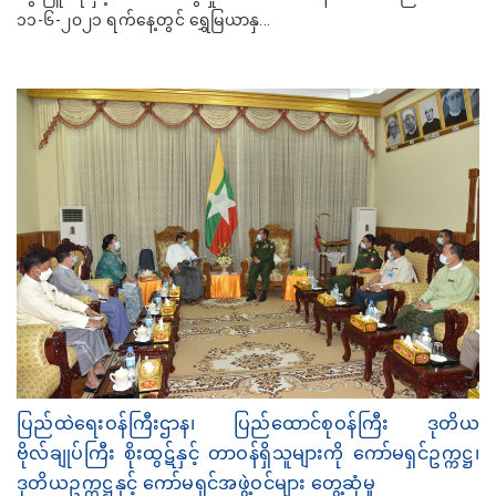
၁၁-၆-၂၀၂၁ ရက်နေ့တွင် ရွှေမြယာနှ...
ပြည်ထဲရေးဝန်ကြီးဌာန၊ ပြည်ထောင်စုဝန်ကြီး ဒုတိယ
ဗိုလ်ချုပ်ကြီး စိုးထွဋ်နှင့် တာဝန်ရှိသူများကို ကော်မရှင်ဥက္ကဋ္ဌ၊
ဒုတိယဥက္ကဋ္ဌနှင့် ကော်မရှင်အဖွဲ့ဝင်များ တွေ့ဆုံမှု