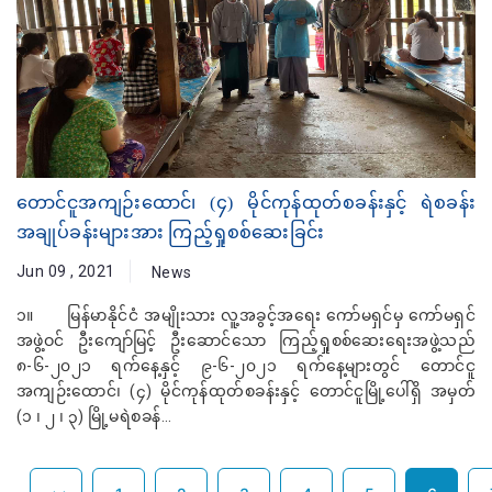
တောင်ငူအကျဉ်း‌ထောင်၊ (၄) မိုင်ကုန်ထုတ်စခန်းနှင့် ရဲစခန်း
အချုပ်ခန်းများအား ကြည့်ရှုစစ်ဆေးခြင်း
Jun 09 , 2021
News
၁။ မြန်မာနိုင်ငံ အမျိုးသား လူ့အခွင့်အရေး ကော်မရှင်မှ ကော်မရှင်
အဖွဲ့ဝင် ဦး‌ကျော်မြင့် ဦးဆောင်သော ကြည့်ရှုစစ်ဆေးရေးအဖွဲ့သည်
၈-၆-၂၀၂၁ ရက်နေ့နှင့် ၉-၆-၂၀၂၁ ရက်နေ့များတွင် တောင်ငူ
အကျဉ်းထောင်၊ (၄) မိုင်ကုန်ထုတ်စခန်းနှင့် တောင်ငူမြို့ပေါ်ရှိ အမှတ်
(၁ ၊ ၂ ၊ ၃) မြို့မရဲစခန်...
← Previous