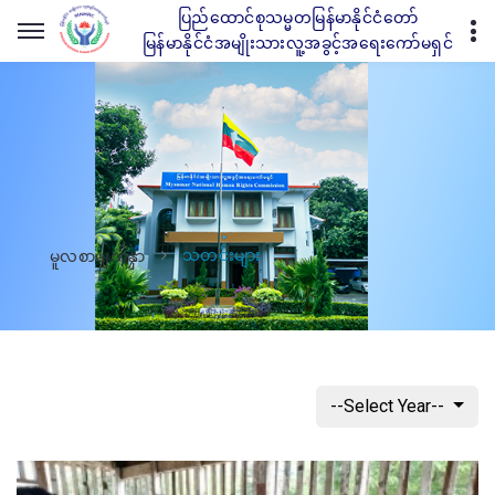
ပြည်ထောင်စုသမ္မတမြန်မာနိုင်ငံတော်
မြန်မာနိုင်ငံအမျိုးသားလူ့အခွင့်အရေးကော်မရှင်
သတင်းများ
မူလစာမျက်နှာ
--Select Year--