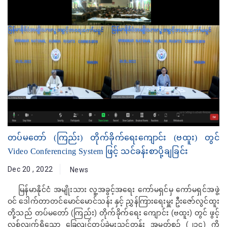
တပ်မတော် (ကြည်း) တိုက်ခိုက်ရေးကျောင်း (ဗထူး) တွင်
Video Conferencing System ဖြင့် သင်ခန်းစာပို့ချခြင်း
Dec 20 , 2022
News
မြန်မာနိုင်ငံ အမျိုးသား လူ့အခွင့်အရေး ကော်မရှင်မှ ကော်မရှင်အဖွဲ့
ဝင် ဒေါက်တာတင်မောင်မောင်သန်း နှင့် ညွှန်ကြားရေးမှူး ဦးဇော်လွင်ထူး
တို့သည် တပ်မတော် (ကြည်း) တိုက်ခိုက်ရေး ကျောင်း (ဗထူး) တွင် ဖွင့်
လှစ်လျက်ရှိသော ခြေလျင်တပ်ခွဲမှူးသင်တန်း အမှတ်စဉ် (၂၁၄) ကို