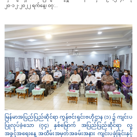
၂၀-၁၂-၂၀၂၂ ရက်နေ့၊ ၀၇:...
မြန်မာအပြည်ပြည်ဆိုင်ရာ ကွန်ဗင်းရှင်းဗဟိုဌာန (၁) ၌ ကျင်းပ
ပြုလုပ်ခဲ့သော (၇၄) နှစ်မြောက် အပြည်ပြည်ဆိုင်ရာ လူ့
အခွင့်အရေးနေ့ အထိမ်းအမှတ်အခမ်းအနား ကျင်းပခဲ့ခြင်းနှင့်