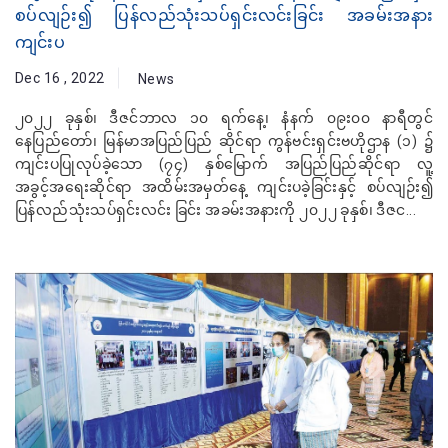
စပ်လျဉ်း၍ ပြန်လည်သုံးသပ်ရှင်းလင်းခြင်း အခမ်းအနား
ကျင်းပ
Dec 16 , 2022
News
၂၀၂၂ ခုနှစ်၊ ဒီဇင်ဘာလ ၁၀ ရက်နေ့၊ နံနက် ၀၉း၀၀ နာရီတွင်
နေပြည်တော်၊ မြန်မာအပြည်ပြည် ဆိုင်ရာ ကွန်ဗင်းရှင်းဗဟိုဌာန (၁) ၌
ကျင်းပပြုလုပ်ခဲ့သော (၇၄) နှစ်မြောက် အပြည်ပြည်ဆိုင်ရာ လူ့
အခွင့်အရေးဆိုင်ရာ အထိမ်းအမှတ်နေ့ ကျင်းပခဲ့ခြင်းနှင့် စပ်လျဉ်း၍
ပြန်လည်သုံးသပ်ရှင်းလင်း ခြင်း အခမ်းအနားကို ၂၀၂၂ ခုနှစ်၊ ဒီဇင...