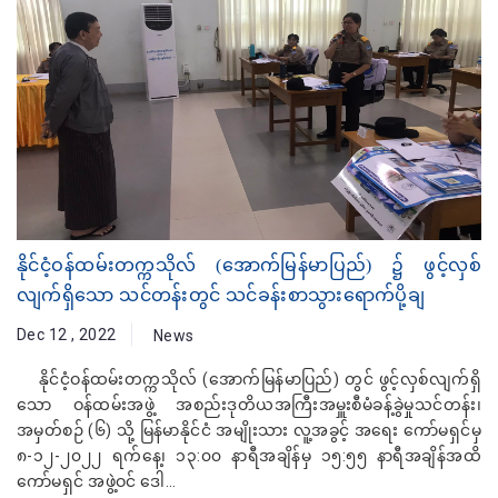
နိုင်ငံ့ဝန်ထမ်းတက္ကသိုလ် (အောက်မြန်မာပြည်) ၌ ဖွင့်လှစ်
လျက်ရှိသော သင်တန်းတွင် သင်ခန်းစာသွားရောက်ပို့ချ
Dec 12 , 2022
News
နိုင်ငံ့ဝန်ထမ်းတက္ကသိုလ် (အောက်မြန်မာပြည်) တွင် ဖွင့်လှစ်လျက်ရှိ
သော ဝန်ထမ်းအဖွဲ့ အစည်းဒုတိယအကြီးအမှူးစီမံခန့်ခွဲမှုသင်တန်း၊
အမှတ်စဉ် (၆) သို့ မြန်မာနိုင်ငံ အမျိုးသား လူ့အခွင့် အရေး ကော်မရှင်မှ
၈-၁၂-၂၀၂၂ ရက်နေ့၊ ၁၃:၀၀ နာရီအချိန်မှ ၁၅:၅၅ နာရီအချိန်အထိ
ကော်မရှင် အဖွဲ့ဝင် ဒေါ...