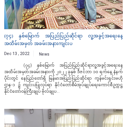
(၇၄) နှစ်မြောက် အပြည်ပြည်ဆိုင်ရာ လူ့အခွင့်အရေးနေ့
အထိမ်းအမှတ် အခမ်းအနားကျင်းပ
Dec 13 , 2022
News
(၇၄) နှစ်မြောက် အပြည်ပြည်ဆိုင်ရာလူ့အခွင့်အရေးနေ့
အထိမ်းအမှတ်အခမ်းအနားကို ၂၀၂၂ ခုနှစ် ဒီဇင်ဘာ ၁၀ ရက်‌နေ့ နံနက်
ပိုင်းတွင် နေပြည်တော်ရှိ မြန်မာအပြည်ပြည်ဆိုင်ရာ ကွန်ဗင်းရှင်းဗဟို
ဌာန-၁ ၌ ကျင်းပပြုလုပ်ရာ နိုင်ငံတော်စီမံအုပ်ချုပ်ရေးကောင်စီဥက္ကဋ္ဌ
နိုင်ငံတော်ဝန်ကြီးချုပ် ဗိုလ်ချုပ...