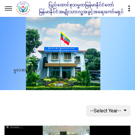
ပြည်ထောင်စုသမ္မတမြန်မာနိုင်ငံတော်
မြန်မာနိုင်ငံအမျိုးသားလူ့အခွင့်အရေးကော်မရှင်
သတင်းများ
မူလစာမျက်နှာ
--Select Year--