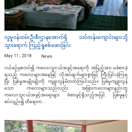
လူမှုဝန်ထမ်းဦးစီးဌာနအောက်ရှိ သင်တန်းကျောင်းများသို့
သွားရောက် ကြည့်ရှုစစ်ဆေးခြင်း
May 11 , 2018
News
ငယ်စဉ်မှစတင်၍ ကလေးသူငယ်အခွင့်အရေးကို အပြည့်အဝ မခံစားခဲ့
ရသည့် ကလေးများအနေဖြင့် လိုအပ်ချက်များစွာဖြင့် ကြီးပြင်းခဲ့ကြရ
ပြီး ပြစ်မှုအမျိုးမျိုးကို ကျူးလွန်မိတတ်ကြပါသည်။ ပြစ်မှုကျူးလွန်
သော ကလေးများသည်လည်း အခြားကလေးများနည်းတူ
ကလေးသူငယ်အခွင့်အရေးများ ခံစားခွင့်ရှိသည့်အပြင် ပြစ်မှုနှင့်
စပ်လျဉ်း၍ ထိရောက...