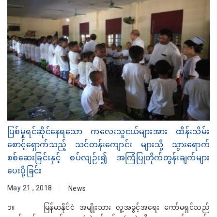
ပြစ်မှုရင်ဆိုင်နေရသော ကလေးသူငယ်များအား ထိန်းသိမ်း
စောင့်ရှောက်သည့် သင်တန်းကျောင်း များသို့ သွားရောက်
စစ်ဆေးခြင်းနှင့် စပ်လျဉ်း၍ အကြံပြုတိုက်တွန်းချက်များ
ပေးပို့ခြင်း
May 21 , 2018
News
၁။ မြန်မာနိုင်ငံ အမျိုးသား လူ့အခွင့်အရေး ကော်မရှင်သည်