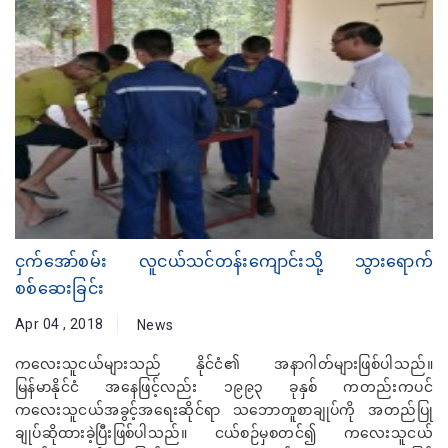
ငှက်အော်စမ်း လူငယ်သင်တန်းကျောင်းသို့ သွားရောက်
စစ်ဆေးခြင်း
Apr 04 , 2018
News
ကလေးသူငယ်များသည် နိုင်ငံ၏ အနာဂါတ်များဖြစ်ပါသည်။
မြန်မာနိုင်ငံ အနေဖြင့်လည်း ၁၉၉၃ ခုနှစ် ကတည်းကပင်
ကလေးသူငယ်အခွင့်အရေးဆိုင်ရာ သဘောတူစာချုပ်ကို အတည်ပြု
ချုပ်ဆိုထားခဲ့ပြီးဖြစ်ပါသည်။ ငယ်စဉ်မှစတင်၍ ကလေးသူငယ်