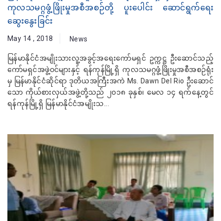
ကုလသမဂ္ဂဖွံ့ဖြိုးမှုအစီအစဉ်တို့ ပူးပေါင်း ဆောင်ရွက်ရေး
ဆွေးနွေးခြင်း
May 14 , 2018
News
မြန်မာနိုင်ငံအမျိုးသားလူ့အခွင့်အရေးကော်မရှင် ဥက္ကဋ္ဌ ဦးဆောင်သည့်
ကော်မရှင်အဖွဲ့ဝင်များနှင့် ရန်ကုန်မြို့ရှိ ကုလသမဂ္ဂဖွံ့ဖြိုးမှုအစီအစဉ်ရုံး
မှ မြန်မာနိုင်ငံဆိုင်ရာ ဒုတိယအကြီးအကဲ Ms. Dawn Del Rio ဦးဆောင်
သော ကိုယ်စားလှယ်အဖွဲ့တို့သည် ၂၀၁၈ ခုနှစ်၊ မေလ ၁၄ ရက်နေ့တွင်
ရန်ကုန်မြို့ရှိ မြန်မာနိုင်ငံအမျိုးသ...