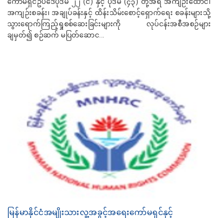
ကော်မရှင်ဥပဒေပုဒ်မ ၂၂ (င) နှင့် ပုဒ်မ (၄၃) တို့အရ အကျဉ်းထောင်၊
အကျဉ်းစခန်း၊ အချုပ်ခန်းနှင့် ထိန်းသိမ်းစောင့်ရှောက်ရေး စခန်းများသို့
သွားရောက်ကြည့်ရှုစစ်ဆေးခြင်းများကို လုပ်ငန်းအစီအစဉ်များ
ချမှတ်၍ စဉ်ဆက် မပြတ်ဆောင...
မြန်မာနိုင်ငံအမျိုးသားလူ့အခွင့်အရေးကော်မရှင်နှင့်