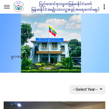
ပြည်ထောင်စုသမ္မတမြန်မာနိုင်ငံတော်
မြန်မာနိုင်ငံအမျိုးသားလူ့အခွင့်အရေးကော်မရှင်
သတင်းများ
မူလစာမျက်နှာ
--Select Year--