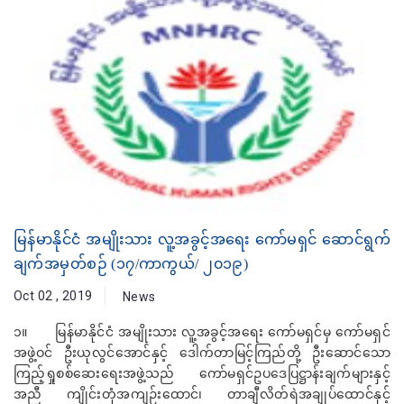
မြန်မာနိုင်ငံ အမျိုးသား လူ့အခွင့်အရေး ကော်မရှင် ဆောင်ရွက်
ချက်အမှတ်စဉ် (၁၇/ကာကွယ်/ ၂၀၁၉)
Oct 02 , 2019
News
၁။ မြန်မာနိုင်ငံ အမျိုးသား လူ့အခွင့်အရေး ကော်မရှင်မှ ကော်မရှင်
အဖွဲ့ဝင် ဦးယုလွင်အောင်နှင့် ဒေါက်တာမြင့်ကြည်တို့ ဦးဆောင်သော
ကြည့်ရှုစစ်ဆေးရေးအဖွဲ့သည် ကော်မရှင်ဥပဒေပြဋ္ဌာန်းချက်များနှင့်
အညီ ကျိုင်းတုံအကျဉ်းထောင်၊ တာချီလိတ်ရဲအချုပ်ထောင်နှင့်