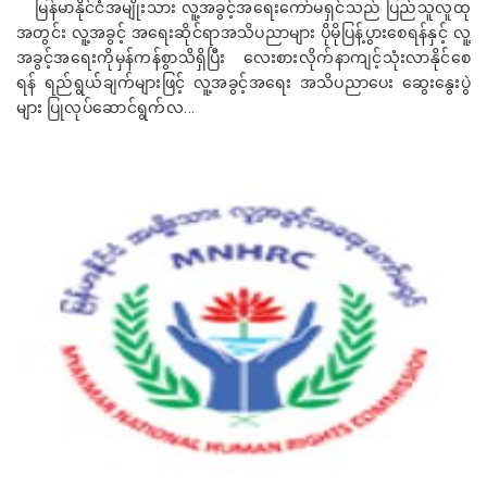
မြန်မာနိုင်ငံအမျိုးသား လူ့အခွင့်အရေးကော်မရှင်သည် ပြည်သူလူထု
အတွင်း လူ့အခွင့် အရေးဆိုင်ရာအသိပညာများ ပိုမိုပြန့်ပွားစေရန်နှင့် လူ့
အခွင့်အရေးကိုမှန်ကန်စွာသိရှိပြီး လေးစားလိုက်နာကျင့်သုံးလာနိုင်စေ
ရန် ရည်ရွယ်ချက်များဖြင့် လူ့အခွင့်အရေး အသိပညာပေး ဆွေးနွေးပွဲ
များ ပြုလုပ်ဆောင်ရွက်လ...