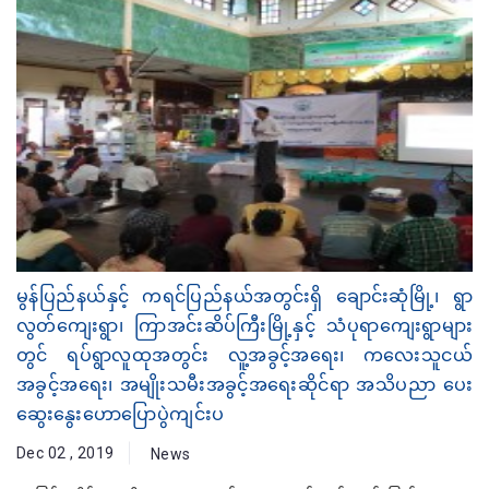
မွန်ပြည်နယ်နှင့် ကရင်ပြည်နယ်အတွင်းရှိ ချောင်းဆုံမြို့၊ ရွာ
လွတ်ကျေးရွာ၊ ကြာအင်းဆိပ်ကြီးမြို့နှင့် သံပုရာကျေးရွာများ
တွင် ရပ်ရွာလူထုအတွင်း လူ့အခွင့်အရေး၊ ကလေးသူငယ်
အခွင့်အရေး၊ အမျိုးသမီးအခွင့်အရေးဆိုင်ရာ အသိပညာ ပေး
ဆွေးနွေးဟောပြောပွဲကျင်းပ
Dec 02 , 2019
News