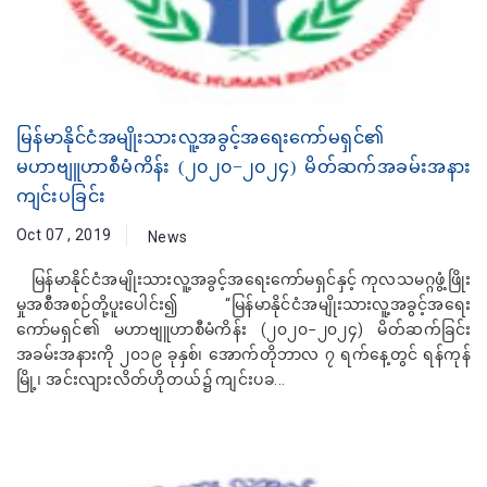
မြန်မာနိုင်ငံအမျိုးသားလူ့အခွင့်အရေးကော်မရှင်၏
မဟာဗျူဟာစီမံကိန်း (၂၀၂၀−၂၀၂၄) မိတ်ဆက်အခမ်းအနား
ကျင်းပခြင်း
Oct 07 , 2019
News
မြန်မာနိုင်ငံအမျိုးသားလူ့အခွင့်အရေးကော်မရှင်နှင့် ကုလသမဂ္ဂဖွံ့ဖြိုး
မှုအစီအစဉ်တို့ပူးပေါင်း၍ “မြန်မာနိုင်ငံအမျိုးသားလူ့အခွင့်အရေး
ကော်မရှင်၏ မဟာဗျူဟာစီမံကိန်း (၂၀၂၀−၂၀၂၄) မိတ်ဆက်ခြင်း
အခမ်းအနားကို ၂၀၁၉ ခုနှစ်၊ အောက်တိုဘာလ ၇ ရက်နေ့တွင် ရန်ကုန်
မြို့၊ အင်းလျားလိတ်ဟိုတယ်၌ ကျင်းပခ...