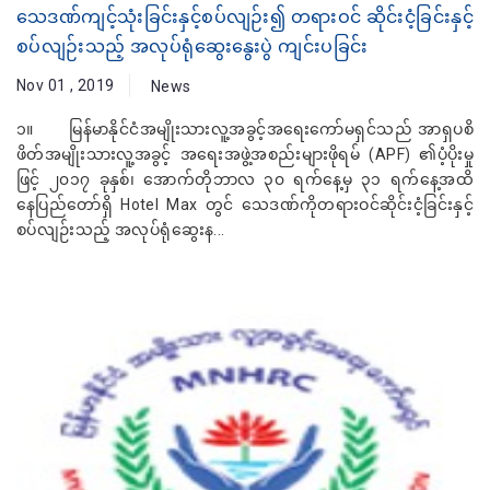
သေဒဏ်ကျင့်သုံးခြင်းနှင့်စပ်လျဉ်း၍ တရားဝင် ဆိုင်းငံ့ခြင်းနှင့်
စပ်လျဉ်းသည့် အလုပ်ရုံဆွေးနွေးပွဲ ကျင်းပခြင်း
Nov 01 , 2019
News
၁။ မြန်မာနိုင်ငံအမျိုးသားလူ့အခွင့်အရေးကော်မရှင်သည် အာရှပစိ
ဖိတ်အမျိုးသားလူ့အခွင့် အရေးအဖွဲ့အစည်းများဖိုရမ် (APF) ၏ပံ့ပိုးမှု
ဖြင့် ၂၀၁၇ ခုနှစ်၊ အောက်တိုဘာလ ၃၀ ရက်နေ့မှ ၃၁ ရက်နေ့အထိ
နေပြည်တော်ရှိ Hotel Max တွင် သေဒဏ်ကိုတရားဝင်ဆိုင်းငံ့ခြင်းနှင့်
စပ်လျဉ်းသည့် အလုပ်ရုံဆွေးန...