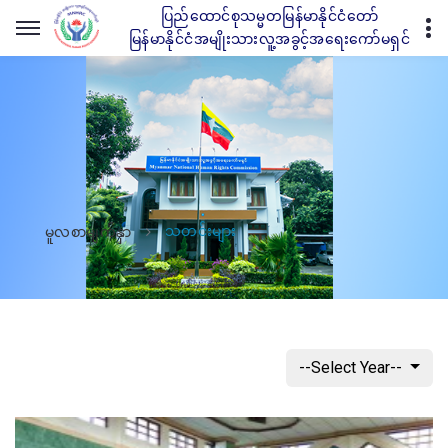
ပြည်ထောင်စုသမ္မတမြန်မာနိုင်ငံတော်
မြန်မာနိုင်ငံအမျိုးသားလူ့အခွင့်အရေးကော်မရှင်
သတင်းများ
မူလစာမျက်နှာ
--Select Year--