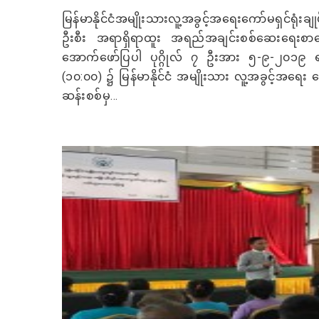
မြန်မာနိုင်ငံအမျိုးသားလူ့အခွင့်အရေးကော်မရှင်ရု
ဦးစီး အရာရှိရာထူး အရည်အချင်းစစ်ဆေးရေးစာမေးပ
အောက်ဖော်ပြပါ ပုဂ္ဂိုလ် ၇ ဦးအား ၅-၉-၂၀၁၉
(၁၀:၀၀) ၌ မြန်မာနိုင်ငံ အမျိုးသား လူ့အခွင့်အရေး က
ဆန်းစစ်မှ...