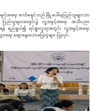
အခွင့်အရေး ကော်မရှင်သည် မြို့ပေါ်နေပြည်သူများသာ
ပြည်သူများအတွင်း၌ လူ့အခွင့်အရေး အသိပညာ
စေရန် ရည်ရွယ်၍ ရပ်ရွာလူထုအတွင်း လူ့အခွင့်အရေး
ပွားရေး ဆွေးနွေးဟောပြောပွဲများ ပြုလုပ်...