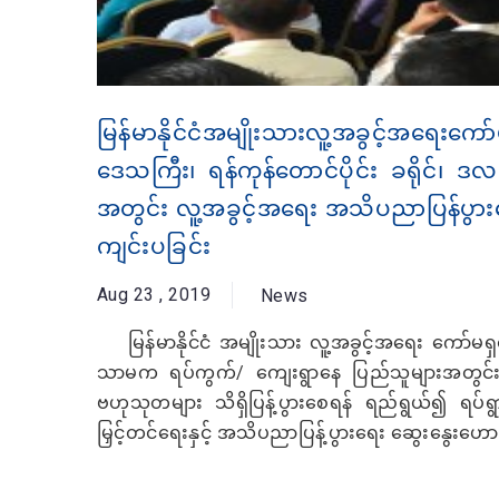
မြန်မာနိုင်ငံအမျိုးသားလူ့အခွင့်အရေးကေ
ဒေသကြီး၊ ရန်ကုန်တောင်ပိုင်း ခရိုင်၊ ဒလ
အတွင်း လူ့အခွင့်အရေး အသိပညာပြန်ပွားရ
ကျင်းပခြင်း
Aug 23 , 2019
News
မြန်မာနိုင်ငံ အမျိုးသား လူ့အခွင့်အရေး ကော်မရှင
သာမက ရပ်ကွက်/ ကျေးရွာနေ ပြည်သူများအတွင်
ဗဟုသုတများ သိရှိပြန့်ပွားစေရန် ရည်ရွယ်၍ ရပ်ရ
မြှင့်တင်ရေးနှင့် အသိပညာပြန့်ပွားရေး ဆွေးနွေးဟောပြ