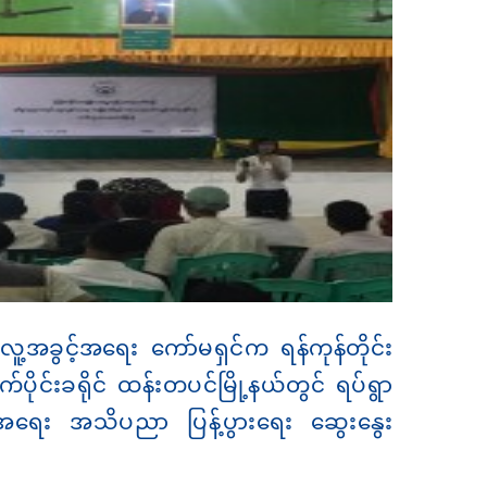
း လူ့အခွင့်အရေး ကော်မရှင်က ရန်ကုန်တိုင်း
ပိုင်းခရိုင် ထန်းတပင်မြို့နယ်တွင် ရပ်ရွာ
်အရေး အသိပညာ ပြန့်ပွားရေး ဆွေးနွေး