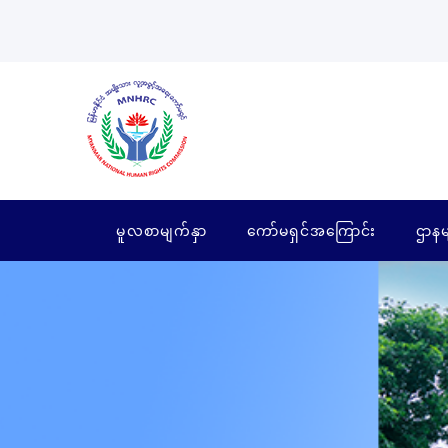
မူလစာမျက်နှာ
ကော်မရှင်အကြောင်း
ဌာနမ