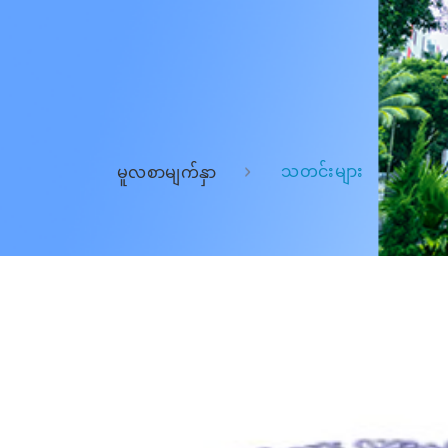
သတင်းများ
မူလစာမျက်နှာ