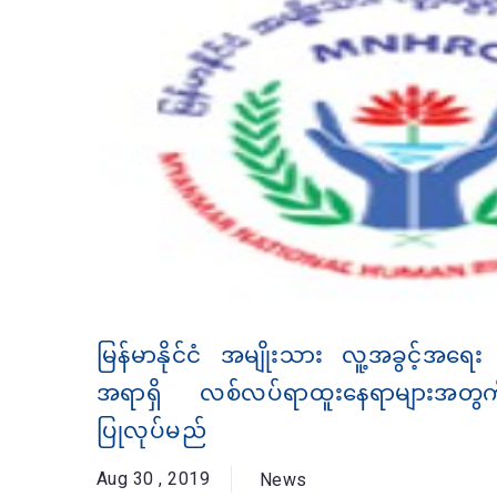
မြန်မာနိုင်ငံ အမျိုးသား လူ့အခွင့်အရေး က
အရာရှိ လစ်လပ်ရာထူးနေရာများအတွက်
ပြုလုပ်မည်
Aug 30 , 2019
News