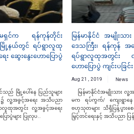
ာ်မရှင်က ရန်ကုန်တိုင်း
မြန်မာနိုင်ငံ အမျိုးသာ
မြို့နယ်တွင် ရပ်ရွာလူထု
ဒေသကြီး၊ ရန်ကုန် အနောက်
ေး ဆွေးနွေးဟောပြောပွဲ
ရပ်ရွာလူထုအတွင်း လူ
ဟောပြောပွဲ ကျင်းပခြင်း
Aug 21 , 2019
News
်သည် မြို့ပေါ်နေ ပြည်သူများ
မြန်မာနိုင်ငံအမျိုးသား လူ့
း၌ လူ့အခွင့်အရေး အသိပညာ
မက ရပ်ကွက်/ ကျေးရွာနေ 
ွာလူထုအတွင်း လူ့အခွင့်အရေး
ဗဟုသုတများ သိရှိပြန့်ပွား
ောပွဲများ ပြုလုပ...
မြှင့်တင်ရေးနှင့် အသိပညာ ပြန့