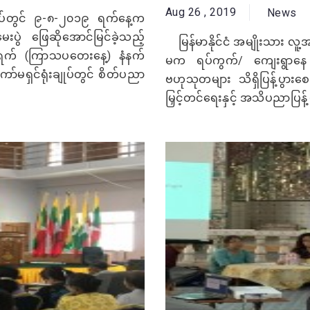
Aug 26 , 2019
News
ံးချုပ်တွင် ၉-၈-၂၀၁၉ ရက်နေ့က
ွဲ ဖြေဆိုအောင်မြင်ခဲ့သည့်
မြန်မာနိုင်ငံ အမျိုးသား လူ့
 ရက် (ကြာသပတေးနေ့) နံနက်
မက ရပ်ကွက်/ ကျေးရွာနေ 
ော်မရှင်ရုံးချုပ်တွင် စိတ်ပညာ
ဗဟုသုတများ သိရှိပြန့်ပွား
မြှင့်တင်ရေးနှင့် အသိပညာပြန့်