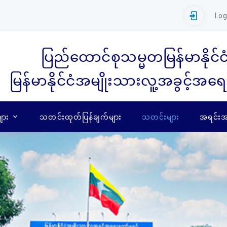
Log
ပြည်ထောင်စုသမ္မတမြန်မာနိုင်င
မြန်မာနိုင်ငံအမျိုးသားလူ့အခွင့်အရ
ျား
သတင်းထုတ်ပြန်ချက်များ
သတင်းများ
အရင်းအမ