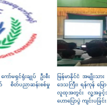
ော်မရှင်ရုံးချုပ် ဦးစီး
မြန်မာနိုင်ငံ အမျိုးသာ
 စိတ်ပညာဆန်းစစ်မှု
ဒေသကြီး၊ ရန်ကုန် မြောက်
လူထုအတွင်း လူ့အခွင့
ဟောပြောပွဲ ကျင်းပခြင်း