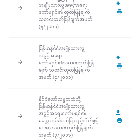
အမျိုးသားလူ့အခွင့်အရေး
ကော်မရှင်၏ ထုတ်ပြန်ချက်
သတင်းထုတ်ပြန်ချက်အမှတ်
(၅/၂၀၁၁)
မြန်မာနိုင်ငံအမျိုးသားလူ့
အခွင့်အရေး
ကော်မရှင်၏သတင်းထုတ်ပြန်
ချက် သတင်းထုတ်ပြန်ချက်
အမှတ် (၄/၂၀၁၁)
နိုင်ငံတော်သမ္မတထံသို့
မြန်မာနိုင်ငံအမျိုးသားလူ့
အခွင့်အရေးကော်မရှင်၏
မေတ္တာရပ်ခံတင်ပြသည့်အိတ်ဖွင့်
ပေးစာ သတင်းထုတ်ပြန်ချက်
အမှတ် (၃/၂၀၁၁)