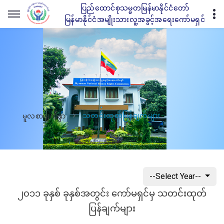
ပြည်ထောင်စုသမ္မတမြန်မာနိုင်ငံတော်
မြန်မာနိုင်ငံအမျိုးသားလူ့အခွင့်အရေးကော်မရှင်
သတင်းထုတ်ပြန်ချက်များ
မူလစာမျက်နှာ
--Select Year--
၂၀၁၁ ခုနှစ် ခုနှစ်အတွင်း ကော်မရှင်မှ သတင်းထုတ်
ပြန်ချက်များ