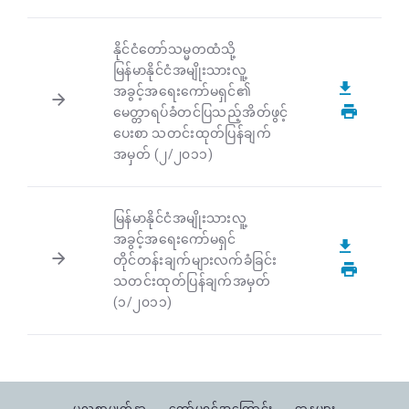
နိုင်ငံတော်သမ္မတထံသို့
မြန်မာနိုင်ငံအမျိုးသားလူ့
အခွင့်အရေးကော်မရှင်၏
မေတ္တာရပ်ခံတင်ပြသည့်အိတ်ဖွင့်
ပေးစာ သတင်းထုတ်ပြန်ချက်
အမှတ် (၂/၂၀၁၁)
မြန်မာနိုင်ငံအမျိုးသားလူ့
အခွင့်အရေးကော်မရှင်
တိုင်တန်းချက်များလက်ခံခြင်း
သတင်းထုတ်ပြန်ချက်အမှတ်
(၁/၂၀၁၁)
မူလစာမျက်နှာ
ကော်မရှင်အကြောင်း
ဌာနများ