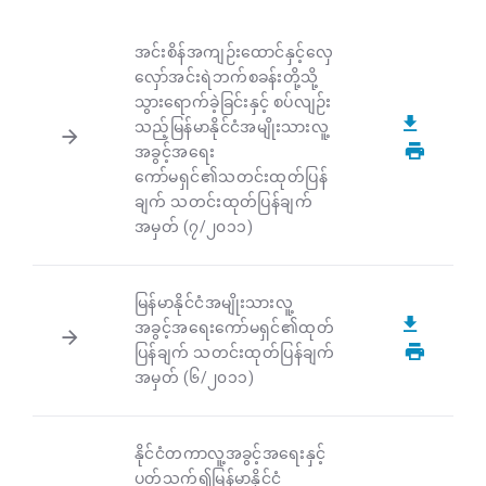
အင်းစိန်အကျဉ်းထောင်နှင့်လှေ
လှော်အင်းရဲဘက်စခန်းတို့သို့
သွားရောက်ခဲ့ခြင်းနှင့် စပ်လျဉ်း
သည့်မြန်မာနိုင်ငံအမျိုးသားလူ့
အခွင့်အရေး
ကော်မရှင်၏သတင်းထုတ်ပြန်
ချက် သတင်းထုတ်ပြန်ချက်
အမှတ် (၇/၂၀၁၁)
မြန်မာနိုင်ငံအမျိုးသားလူ့
အခွင့်အရေးကော်မရှင်၏ထုတ်
ပြန်ချက် သတင်းထုတ်ပြန်ချက်
အမှတ် (၆/၂၀၁၁)
နိုင်ငံတကာလူ့အခွင့်အရေးနှင့်
ပတ်သက်၍မြန်မာနိုင်ငံ